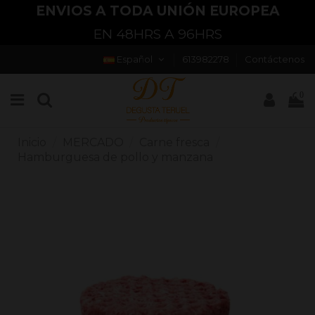
ENVIOS A TODA UNIÓN EUROPEA
EN 48HRS A 96HRS
Español
613982278
Contáctenos
0
Inicio
MERCADO
Carne fresca
Hamburguesa de pollo y manzana