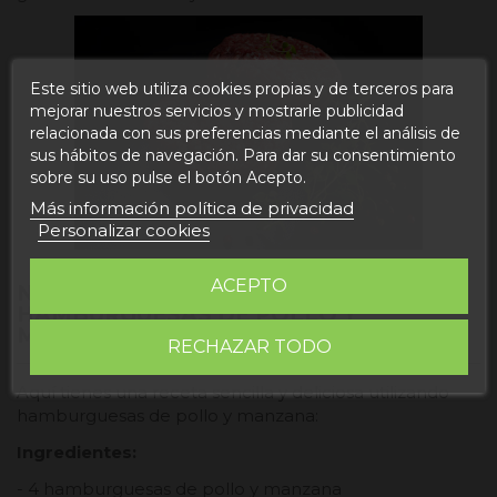
Este sitio web utiliza cookies propias y de terceros para
mejorar nuestros servicios y mostrarle publicidad
relacionada con sus preferencias mediante el análisis de
sus hábitos de navegación. Para dar su consentimiento
sobre su uso pulse el botón Acepto.
Más información política de privacidad
Personalizar cookies
ACEPTO
NUESTRA RECETA FAVORITA CON
HAMBURGUESAS DE POLLO Y
MANZANA
RECHAZAR TODO
Aquí tienes una receta sencilla y deliciosa utilizando
hamburguesas de pollo y manzana:
Ingredientes:
- 4 hamburguesas de pollo y manzana