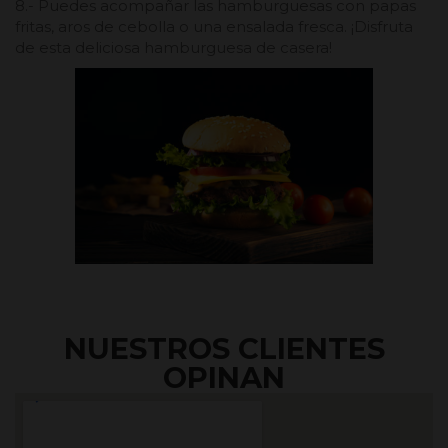
8.- Puedes acompañar las hamburguesas con papas
fritas, aros de cebolla o una ensalada fresca. ¡Disfruta
de esta deliciosa hamburguesa de casera!
NUESTROS CLIENTES
OPINAN