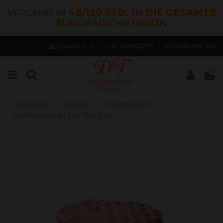
VERSAND IN
48/120 STD. IN DIE GESAMTE
EUROPÄISCHE UNION
Deutsch
+34 613982278
Kontaktiere uns
0
Startseite
MARKT
Frischfleisch
Hähnchen-Apfel-Burger