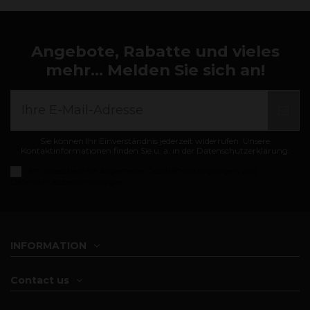
Angebote, Rabatte und vieles
mehr... Melden Sie sich an!
Sie können Ihr Einverständnis jederzeit widerrufen. Unsere
Kontaktinformationen finden Sie u. a. in der Datenschutzerklärung.
Ich akzeptiere die
Allgemeine Geschäftsbedingungen und
Datenschutzbestimmungen
INFORMATION
Contact us