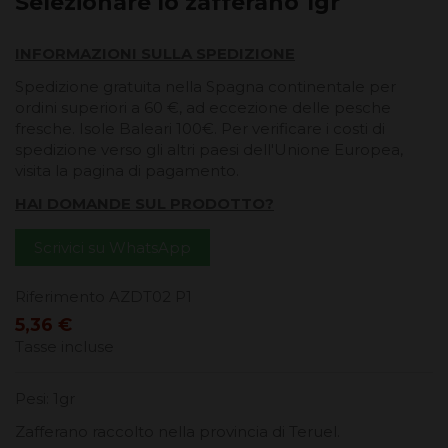
Selezionare lo zafferano 1gr
INFORMAZIONI SULLA SPEDIZIONE
Spedizione gratuita nella Spagna continentale per
ordini superiori a 60 €, ad eccezione delle pesche
fresche. Isole Baleari 100€. Per verificare i costi di
spedizione verso gli altri paesi dell'Unione Europea,
visita la pagina di pagamento.
HAI DOMANDE SUL PRODOTTO?
Scrivici su WhatsApp
Riferimento
AZDT02 P1
5,36 €
Tasse incluse
Pesi: 1gr
Zafferano raccolto nella provincia di Teruel.