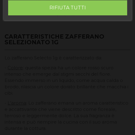
RIFIUTA TUTTI
CARATTERISTICHE ZAFFERANO
SELEZIONATO 1G
Lo zafferano Selecto 1g è caratterizzato da:
-
Colore
: questa spezia ha un colore rosso scuro
intenso che emerge dal stigmi secchi del fiore.
Essendo immerso in un liquido, come acqua calda o
brodo, rilascia un colore dorato brillante che macchia i
cibi.
-
L'aroma
: Lo zafferano emana un aroma caratteristico
e accattivante che viene descritto come floreale,
terroso e leggermente dolce. La sua fragranza è
intensa e può riempire la cucina con il suo aroma
durante la cottura.