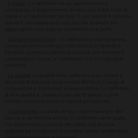
-
Il gusto
: Lo zafferano ha un sapore unico e
complesso. È leggermente amaro, con sottili note di
miele e un sottofondo terroso. Il suo sapore è potente,
quindi è necessaria solo una piccola quantità per
aggiungere il suo sapore caratteristico ai piatti.
-
Componenti chimici
: Lo zafferano contiene diversi
composti chimici che gli conferiscono proprietà e
benefici. Questi includono la crocina, che fornisce il
caratteristico colore, e il safranale, che contribuisce
all'aroma.
-
La qualità
: La qualità dello zafferano può variare a
seconda di fattori quali la varietà del fiore, il luogo di
coltivazione e il processo di essiccazione. Lo zafferano
di alta qualità è caratterizzato da fili spessi, colore
intenso, aroma potente e sapore persistente.
-
L'uso limitato
: a causa del suo costo elevato e del
sapore e dell'aroma intensi, lo zafferano viene usato
con parsimonia in cucina. Ne basta una piccola
quantità per insaporire e colorare i piatti, rendendola
una spezia preziosa e pregiata.