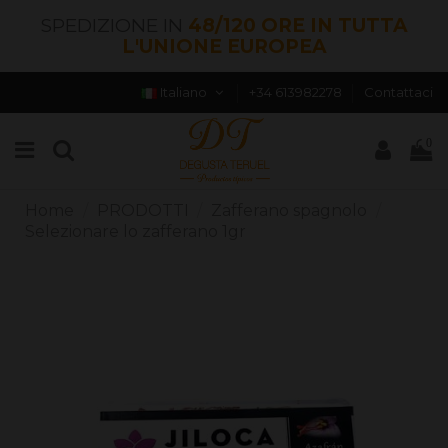
SPEDIZIONE IN
48/120 ORE IN TUTTA
L'UNIONE EUROPEA
Italiano
+34 613982278
Contattaci
0
Home
PRODOTTI
Zafferano spagnolo
Selezionare lo zafferano 1gr