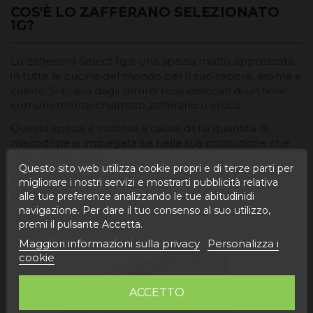
COS'È LO ZAFFERANO SELEZIONATO
1G?
Lo zafferano Select 1g è una spezia molto apprezzata
in tutte le cucine del mondo per il suo sapore, aroma e
colore. Si ricava dagli stimmi rossi essiccati di un fiore
comunemente chiamato zafferano o croco.
Questa spezia è costosa a causa della quantità di
manodopera impiegata sia nella sua produzione che
nella sua raccolta.
Questo sito web utilizza cookie propri e di terze parti per
A Degusta Teruel il nostro zafferano proviene da
migliorare i nostri servizi e mostrarti pubblicità relativa
Monreal del Campo, una città di Teruel.
alle tue preferenze analizzando le tue abitudinidi
navigazione. Per dare il tuo consenso al suo utilizzo,
premi il pulsante Accetta.
Maggiori informazioni sulla privacy
Personalizza i
cookie
ACCETTO