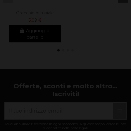
Orecchio di maiale
5,09 €
Aggiungi al
carrello
Offerte, sconti e molto altro...
Iscriviti!
Puoi annullare l'iscrizione in ogni momenti. A questo scopo, cerca le info
di contatto nelle note legali.