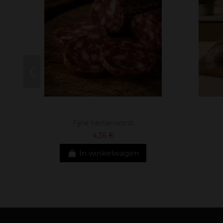
Fijne hertenworst
4,36 €
In winkelwagen