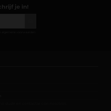
ijf je in!
de algemene voorwaarden.
m
no dude en contactar con nosotros.