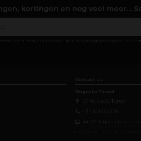
gen, kortingen en nog veel meer... Schr
oment weer uitschrijven. Hiervoor kunt u de contactgegevens gebruiken uit 
ene voorwaarden en privacybeleid
Contact us
Degusta Teruel
C/ Nueva 5, Teruel
+34 613982278
info@degustateruel.co
Cualquier duda que tenga, 