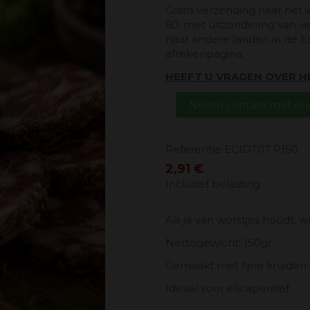
Gratis verzending naar het 
60, met uitzondering van v
naar andere landen in de E
afrekenpagina.
HEEFT U VRAGEN OVER 
Neem contact met ons
Referentie
ECIDT07 P150
2,91 €
Inclusief belasting
Als je van worstjes houdt, w
Nettogewicht: 150gr
Gemaakt met fijne kruiden 
Ideaal voor elk aperitief.