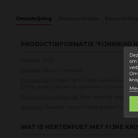
Omschrijving
Productdetails
Beoordelin
PRODUCTINFORMATIE "FIJNKRUID 
Dez
Gewicht
: 150gr.
om 
ver
Formaat
: Vacuüm verpakt.
Om 
kno
Ingrediënten
: Mager hert, mager varkensvlees en sp
E331iii, gedehydrateerde groenten, conserveermidde
Mee
Tenminste houdbaar tot
: 1 jaar vanaf de verpakki
Bewaren
: Bewaren op een koele plaats (7 tot 10 
WAT IS HERTENFUET MET FIJNE KR