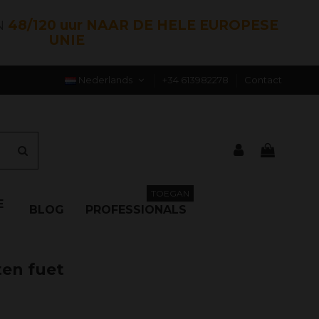
N
48/120 uur NAAR DE HELE EUROPESE
UNIE
Nederlands
+34 613982278
Contact
TOEGAN
E
BLOG
PROFESSIONALS
ten fuet