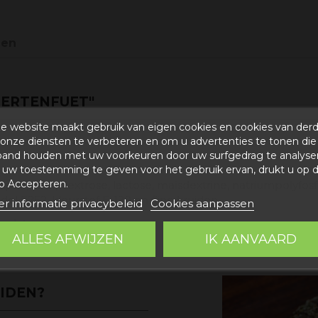
gen
HERTENFUET"
e website maakt gebruik van eigen cookies en cookies van der
onze diensten te verbeteren en om u advertenties te tonen die
band houden met uw voorkeuren door uw surfgedrag te analyse
uw toestemming te geven voor het gebruik ervan, drukt u op 
p Accepteren.
ek, zout, dextrose, lactose, maïsdextrine, natriumpolyfosfaa
l E252, kleurstof E-120 en fijne kruiden.
r informatie privacybeleid
Cookies aanpassen
ngsdatum.
ALLES AFWIJZEN
IK AANVAARD
graden) en droog.
UIDEN?