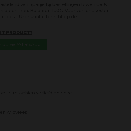
vasteland van Spanje bij bestellingen boven de €
erse perziken. Balearen 100€. Voor verzendkosten
uropese Unie kunt u terecht op de
HET PRODUCT?
 op via WhatsApp.
ord je misschien verliefd op deze...
en wildvlees.