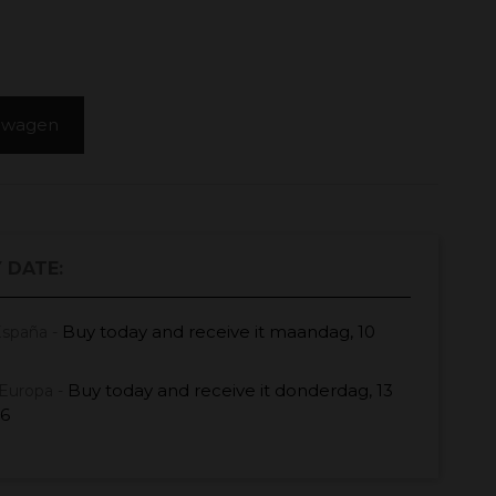
elwagen
 DATE:
Buy today
and receive it
maandag, 10
España -
Buy today
and receive it
donderdag, 13
Europa -
26