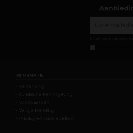
Aanbiedin
U kunt op elk gewenst m
Ik accepteer de
algem
INFORMATIE
verzending
Juridische kennisgeving
Voorwaarden
Veilige Betaling
Privacy en cookiebeleid