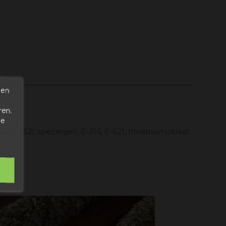
den
ren.
de
t E452i, specerijen, E-316, E-621, trinatriumcitraat