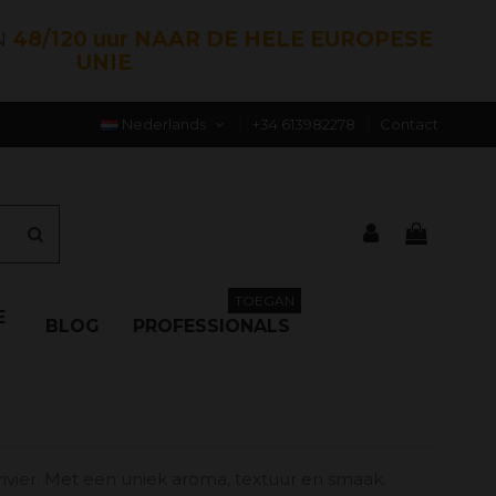
N
48/120 uur NAAR DE HELE EUROPESE
UNIE
Nederlands
+34 613982278
Contact
TOEGAN
E
BLOG
PROFESSIONALS
ivier. Met een uniek aroma, textuur en smaak.