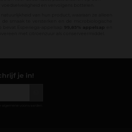
voedselveiligheid en vervolgens bottelen.
natuurlijkheid van hun product, waaraan ze alleen
 de smaak te versterken en de microbiologische
 Zo bevat Esperiega-appelsap
99,85% appelsap
en
overeen met citroenzuur als conserveermiddel.
ijf je in!
de algemene voorwaarden.