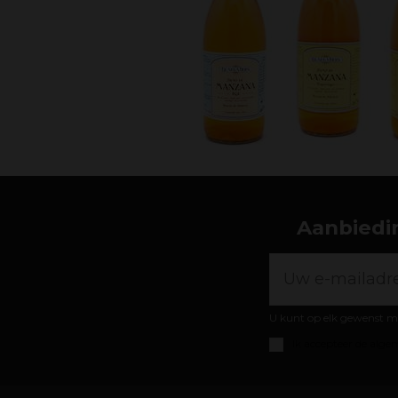
Aanbiedin
U kunt op elk gewenst m
Ik accepteer de
algem