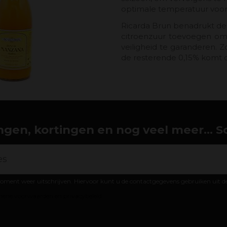
optimale temperatuur voor 
Ricarda Brun benadrukt de 
citroenzuur toevoegen om
veiligheid te garanderen.
de resterende 0,15% komt 
gen, kortingen en nog veel meer... Schr
oment weer uitschrijven. Hiervoor kunt u de contactgegevens gebruiken uit 
ene voorwaarden en privacybeleid