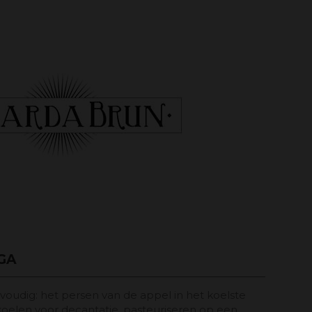
GA
voudig: het persen van de appel in het koelste
koelen voor decantatie, pasteuriseren op een