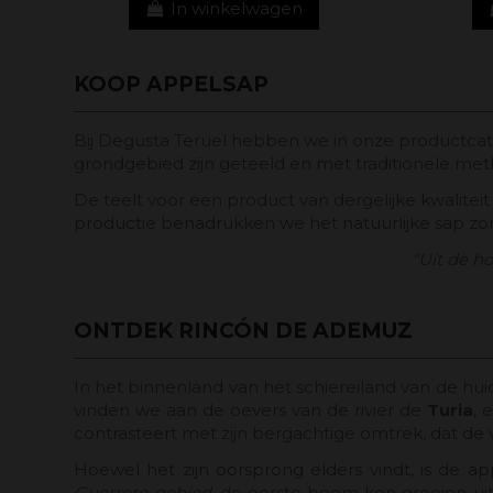
In winkelwagen
KOOP APPELSAP
Bij Degusta Teruel hebben we in onze productca
grondgebied zijn geteeld en met traditionele me
De teelt voor een product van dergelijke kwaliteit
productie benadrukken we het natuurlijke sap zo
"Uit de h
ONTDEK RINCÓN DE ADEMUZ
In het binnenland van het schiereiland van de hui
vinden we aan de oevers van de rivier de
Turia
, 
contrasteert met zijn bergachtige omtrek, dat de
Hoewel het zijn oorsprong elders vindt, is de 
Guerrero-gebied
, de eerste boom kon groeien ui