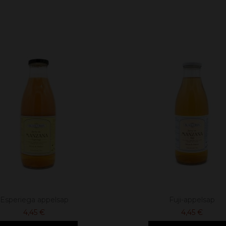
Esperiega appelsap
Fuji-appelsap
4,45 €
4,45 €