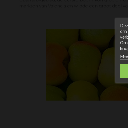
markten van Valencia en wijdde een groot deel va
Dez
om 
ver
Om 
kno
Mee