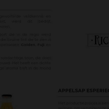
pgewortelde veldkennis en
rt, werd dit bedrijf,
boren.
oort die in de regio werd
 die bruine tint die te zien is
ppelrassen
Golden
,
Fuji
en
roodachtige toon, die doet
bouwd. Het heeft een dichte
ige aroma blijft in de mond
APPELSAP ESPERIE
Het productieproces is een
seizoen, om vervolgens te 