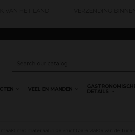
JK VAN HET LAND
VERZENDING BINNE
GASTRONOMISCH
UCTEN
VEEL EN MANDEN
DETAILS
maakt met materiaal in de vruchtbare vlakte van de Turia-r