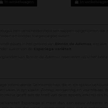
In winkelwagen
In winkelwage
talogus een verscheidenheid aan sappen opgenomen die zij
thoden en zonder toegevoegde suiker.
 vindt plaats in het gebied van
Rincón de Ademuz
, exclav
nder suiker van de
Esperiega-variëteit
.
ooglanden van Rincón de Ademuz reserveren wij u het beste
dige Valenciaanse Gemeenschap, die in zijn tijd toebehoord
een vallei in zijn vlakte. Zonnig, roodachtig en vruchtbaar, 
 voorkeur geeft aan de teelt van deze appels, erkend om h
appelvariëteit Esperiega al meer dan een eeuw inheems in
t een zaadje dat werd weggevaagd door een overstroming.