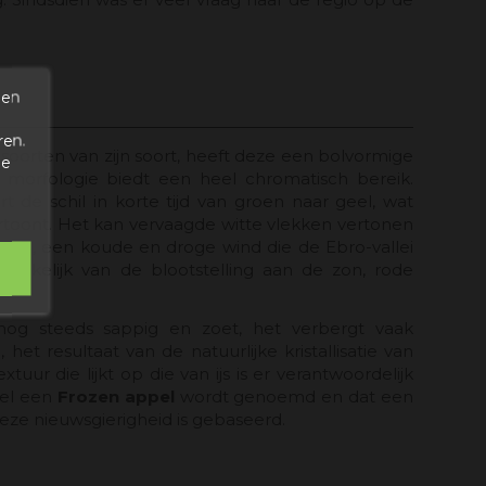
den
ren.
 soorten van zijn soort, heeft deze een bolvormige
de
 morfologie biedt een heel chromatisch bereik.
 de schil in korte tijd van groen naar geel, wat
ertoont. Het kan vervaagde witte vlekken vertonen
ierzo, een koude en droge wind die de Ebro-vallei
afhankelijk van de blootstelling aan de zon, rode
 nog steeds sappig en zoet, het verbergt vaak
 het resultaat van de natuurlijke kristallisatie van
tuur die lijkt op die van ijs is er verantwoordelijk
wel een
Frozen appel
wordt genoemd en dat een
deze nieuwsgierigheid is gebaseerd.