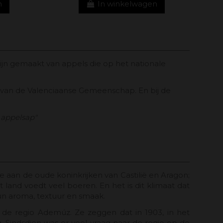
n
In winkelwagen
n gemaakt van appels die op het nationale
e van de Valenciaanse Gemeenschap. En bij de
 appelsap"
e aan de oude koninkrijken van Castilië en Aragon;
dit land voedt veel boeren. En het is dit klimaat dat
un aroma, textuur en smaak.
 de regio Ademúz. Ze zeggen dat in 1903, in het
 Sindsdien was er veel vraag naar de regio op de