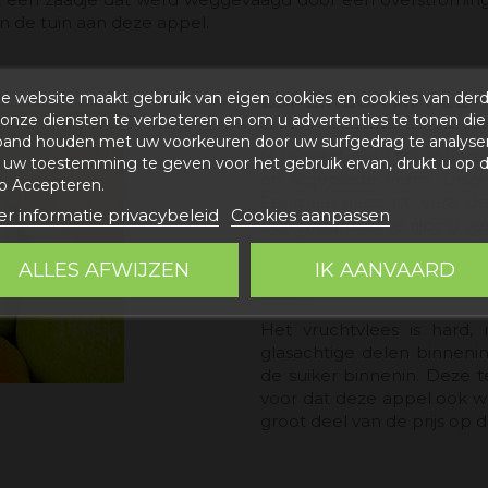
n de tuin aan deze appel.
e website maakt gebruik van eigen cookies en cookies van der
ESPERIEGA APPLE
onze diensten te verbeteren en om u advertenties te tonen die
band houden met uw voorkeuren door uw surfgedrag te analyse
In tegenstelling tot andere
uw toestemming te geven voor het gebruik ervan, drukt u op 
en afgeplatte vorm. Deze
p Accepteren.
Eenmaal geoogst, verandert
r informatie privacybeleid
Cookies aanpassen
een progressieve rijping v
die zijn gedrukt door de C
ALLES AFWIJZEN
IK AANVAARD
volgt. Het verkrijgt ook, 
tinten
Het vruchtvlees is hard,
glasachtige delen binnenin,
de suiker binnenin. Deze tex
voor dat deze appel ook 
groot deel van de prijs op 