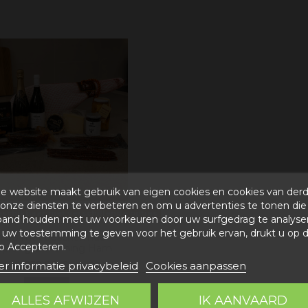
e website maakt gebruik van eigen cookies en cookies van der
onze diensten te verbeteren en om u advertenties te tonen die
eschikbaar met verschillende opties
band houden met uw voorkeuren door uw surfgedrag te analyse
uw toestemming te geven voor het gebruik ervan, drukt u op 
t 38 met beschermde
p Accepteren.
sprongsbenaming Ham
r informatie privacybeleid
Cookies aanpassen
250,00 €
View
ALLES AFWIJZEN
IK AANVAARD