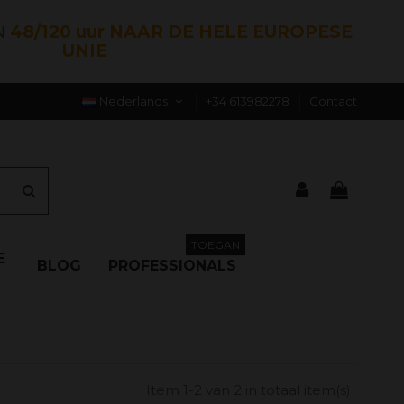
N
48/120 uur NAAR DE HELE EUROPESE
UNIE
Nederlands
+34 613982278
Contact
TOEGAN
E
BLOG
PROFESSIONALS
Item 1-2 van 2 in totaal item(s)