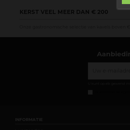
KERST VEEL MEER DAN € 200
Onze gastronomische selectie van kavels boven € 
Aanbiedin
U kunt op elk gewenst m
Ik accepteer de
algem
INFORMATIE