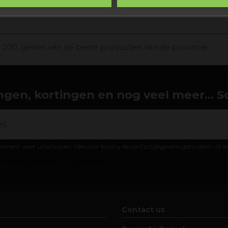
200, geniet van de beste producten van de provincie.
gen, kortingen en nog veel meer... Schr
oment weer uitschrijven. Hiervoor kunt u de contactgegevens gebruiken uit 
ene voorwaarden en privacybeleid
Contact us