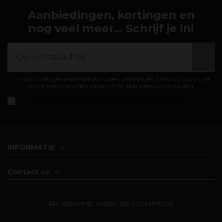
Aanbiedingen, kortingen en
nog veel meer... Schrijf je in!
U kunt op elk gewenst moment weer uitschrijven. Hiervoor kunt u de
contactgegevens gebruiken uit de algemene voorwaarden.
Ik accepteer de
algemene voorwaarden en privacybeleid
INFORMATIE
Contact us
Alle getoonde prijzen zijn exclusief btw