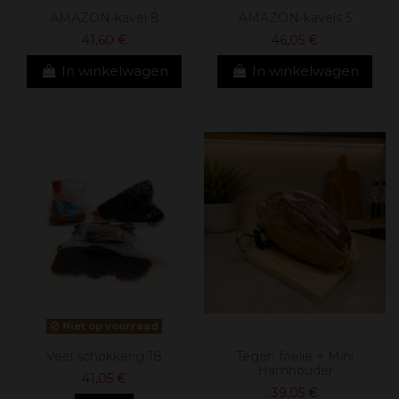
AMAZON-kavel 8
AMAZON-kavels 5
41,60 €
46,05 €
In winkelwagen
In winkelwagen
Niet op voorraad
Veel schokkerig 18
Tegen foelie + Mini
Hamhouder
41,05 €
39,05 €