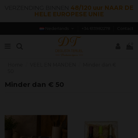
VERZENDING BINNEN
48/120 uur NAAR DE
HELE EUROPESE UNIE
Nederlands
+34 613982278
Contact
0
Home
VEEL EN MANDEN
Minder dan €
50
Minder dan € 50