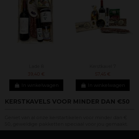
Lade 8
Kerstkavel 7
39,40 €
57,45 €
In winkelwagen
In winkelwagen
KERSTKAVELS VOOR MINDER DAN €50
Geniet van al onze kerstartikelen voor minder dan €
50, geweldige pakketten speciaal voor jou gemaakt.