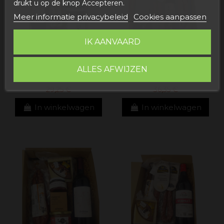
drukt u op de knop Accepteren.
Meer informatie privacybeleid
Cookies aanpassen
IK AANVAARD
ALLES AFWIJZEN
Lade 7
AMAZON-kavel 1
29,25 €
36,35 €
In winkelwagen
In winkelwagen