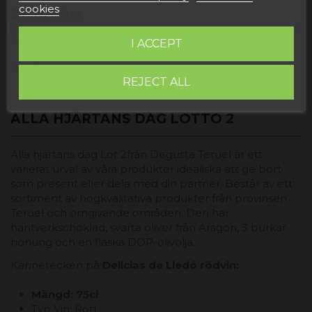
cookies
Beskrivning
Produktdetaljer
I ACCEPT
Reviews
REJECT ALL
ALLA HJÄRTANS DAG LOTTO 2
Alla hjärtans dag Lot 2
från Degusta Teruel är ett
varierat urval av våra produkter idealiska att ge bort
som present eller dela med din partner. Består av ett
sortiment av högkvalitativa produkter från provinsen
Teruel och omgivande områden. Den har
hantverkschoklad, svarta oliver från Aragon, 3 burkar
honung och en flaska DOP-olivolja.
Kännetecken på
Delicias de Lledó rödvin:
Mängd: 75cl
Typ Vin: Rött