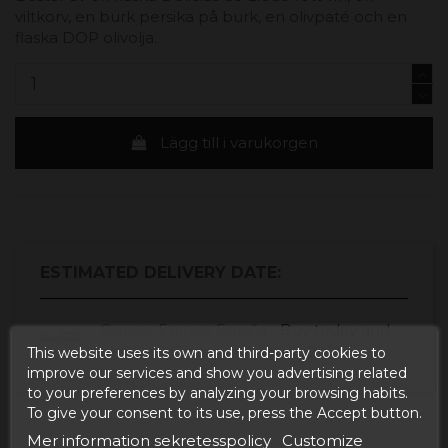
viltkorv, en burk persika på burk, en olivpaté och en
flaska DOP olivolja.
Lägg till i varukorgen
ESTIMATED DELIVERY DATE:
Buy today
and
Correos Express España -
receive it
Tisdag, 11 Augusti, 2026
This website uses its own and third-party cookies to
improve our services and show you advertising related
to your preferences by analyzing your browsing habits.
To give your consent to its use, press the Accept button.
Mer information sekretesspolicy
Customize