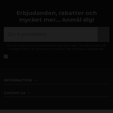
Erbjudanden, rabatter och
mycket mer... Anmäl dig!
Du kan avbryta prenumerationen när som helst. För detta ändamål,
vänligen hitta vår kontaktinformation i det rättsliga meddelandet.
Jag accepterar
allmänna villkor och sekretesspolicy
INFORMATION
Contact us