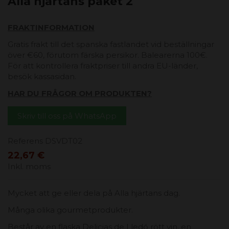
Alla hjärtans paket 2
FRAKTINFORMATION
Gratis frakt till det spanska fastlandet vid beställningar
över €60, förutom färska persikor. Balearerna 100€.
För att kontrollera fraktpriser till andra EU-länder,
besök kassasidan.
HAR DU FRÅGOR OM PRODUKTEN?
Skriv till oss på WhatsApp
Referens
DSVDT02
22,67 €
Inkl. moms
Mycket att ge eller dela på Alla hjärtans dag.
Många olika gourmetprodukter.
Består av en flaska Delicias de Lledó rött vin, en