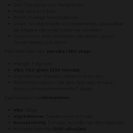
Sort: Garnacha och Tempranillo
Färg: rent och ljust
Arom: fruktiga konnotationer
Smak: Smidig inträde och balanserad, uppskattar
de tidigare nämnda frukterna i smaken
Gastronomi: Rött kötträtter, vilt, stekar, grytor,
Teruel skinka och lamm
Kännetecken hos
persika i lätt sirap:
Mängd: 3 stycken
Vikt: 700 gram (330 tömda)
Ingredienser: Persika, vatten och socker
Rekommendation: när den öppnats, förvara i
kylen och konsumera inom 7 dagar
Egenskaper hos
oliverpatén:
Vikt
: 120gr
Ingredienser
: Svarta oliver och salt.
Konservering
: Förvara i kylskåp när den öppnats.
Kännetecken för
DOP-olivoljan: