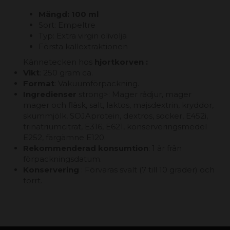
Mängd: 100 ml
Sort: Empeltre
Typ: Extra virgin olivolja
Första kallextraktionen
Kännetecken hos
hjortkorven :
Vikt
: 250 gram ca.
Format
: Vakuumförpackning.
Ingredienser
strong>: Mager rådjur, mager
mager och fläsk, salt, laktos, majsdextrin, kryddor,
skummjölk, SOJAprotein, dextros, socker, E452i,
trinatriumcitrat, E316, E621, konserveringsmedel
E252, färgämne E120.
Rekommenderad konsumtion
: 1 år från
förpackningsdatum.
Konservering
: Förvaras svalt (7 till 10 grader) och
torrt.