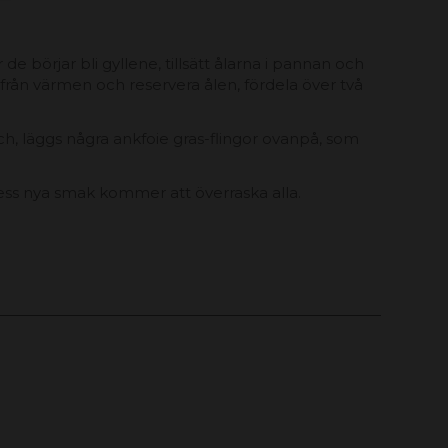
 börjar bli gyllene, tillsätt ålarna i pannan och
 från värmen och reservera ålen, fördela över två
ch, läggs några ankfoie gras-flingor ovanpå, som
dess nya smak kommer att överraska alla.