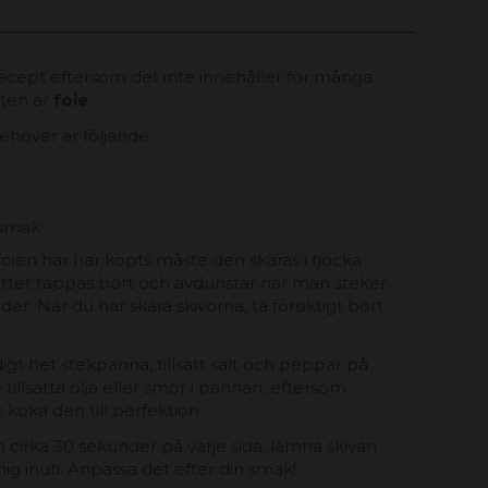
recept eftersom det inte innehåller för många
kten är
foie
.
höver är följande:
 smak
foien har har köpts måste den skäras i tjocka
ettet tappas bort och avdunstar när man steker
der. När du har skära skivorna, ta försiktigt bort
digt het stekpanna, tillsätt salt och peppar på
tillsätta olja eller smör i pannan, eftersom
koka den till perfektion.
en cirka 30 sekunder på varje sida, lämna skivan
ig inuti. Anpassa det efter din smak!