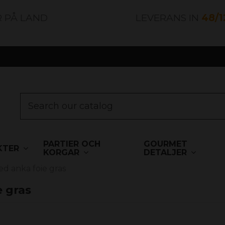
R PÅ LAND
LEVERANS IN
48/
PARTIER OCH
GOURMET
KTER
KORGAR
DETALJER
ed anka foie gras
e gras