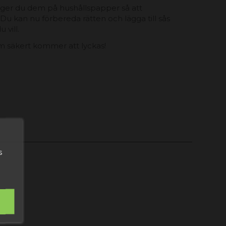
ägger du dem på hushållspapper så att
 Du kan nu förbereda rätten och lägga till sås
 vill.
om säkert kommer att lyckas!
s