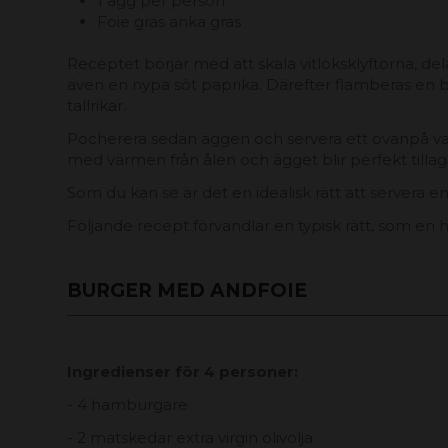
1 ägg per person
Foie gras anka gras
Receptet börjar med att skala vitlöksklyftorna, del
även en nypa söt paprika. Därefter flamberas en br
tallrikar.
Pocherera sedan äggen och servera ett ovanpå varje
med värmen från ålen och ägget blir perfekt tilla
Som du kan se är det en idealisk rätt att servera
Följande recept förvandlar en typisk rätt, som en ha
BURGER MED ANDFOIE
Ingredienser för 4 personer:
- 4 hamburgare
- 2 matskedar extra virgin olivolja