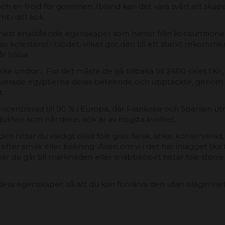
och en fröjd för gommen. Ibland kan det vara svårt att skapa
t i ditt kök.
de mest enastående egenskaper som härrör från konsumtione
 av kolesterol i blodet, vilket gör den till ett starkt rekom
år hälsa.
 undrar... För det måste de gå tillbaka till 2400-talet f.Kr
serverade egyptierna deras beteende och upptäckte, genom 
t.
ncentrerad till 90 % i Europa, där Frankrike och Spanien 
rodukten som når deras kök är av högsta kvalitet.
 hittar du väldigt olika foie gras: färsk, anka, konserverad, 
t efter smak eller bakning .Även om vi i det här inlägget sk
r du går till marknaden eller snabbköpet hittar foie större 
ess egenskaper, så att du kan förvärva den utan olägenheter