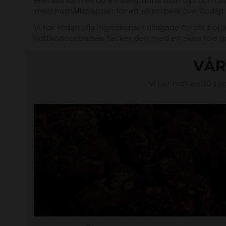
Härnäst värmer du en stekpanna utan olja och tillsät
med hushållspapper för att absorbera överflödigt f
Vi har redan alla ingredienser tillagade för att 
köttkoncentratsås, täcker den med en skiva foie g
VÅR
Vi har mer än 30 pro