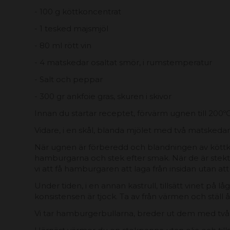
- 100 g köttkoncentrat
- 1 tesked majsmjöl
- 80 ml rött vin
- 4 matskedar osaltat smör, i rumstemperatur
- Salt och peppar
- 300 gr ankfoie gras, skuren i skivor
Innan du startar receptet, förvärm ugnen till 20
Vidare, i en skål, blanda mjölet med två matskedar 
När ugnen är förberedd och blandningen av köttkonc
hamburgarna och stek efter smak. När de är stekta
vi att få hamburgaren att laga från insidan utan at
Under tiden, i en annan kastrull, tillsätt vinet på 
konsistensen är tjock. Ta av från värmen och ställ å
Vi tar hamburgerbullarna, breder ut dem med två