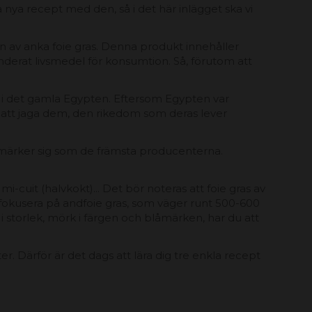
 nya recept med den, så i det här inlägget ska vi
n av anka foie gras. Denna produkt innehåller
menderat livsmedel för konsumtion. Så, förutom att
., i det gamla Egypten. Eftersom Egypten var
att jaga dem, den rikedom som deras lever
utmärker sig som de främsta producenterna.
mi-cuit (halvkokt)... Det bör noteras att foie gras av
a fokusera på andfoie gras, som väger runt 500-600
i storlek, mörk i färgen och blåmärken, har du att
. Därför är det dags att lära dig tre enkla recept