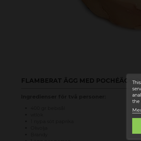
FLAMBERAT ÄGG MED POCHÉÄGG O
This
serv
anal
Ingredienser för två personer:
the
400 gr bebisål
Mer
vitlök
1 nypa söt paprika
Olivolja
Brandy