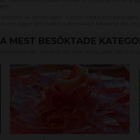
t foiefiléerna kryddade med salt och peppar, tills de är gyll
ett.
börja montera vår hamburgare. Vi börjar med basen på bröd
ras och lägger det andra brödet ovanpå. Missa inte det, e
A MEST BESÖKTADE KATEGO
duktkategorier utvalda åt dig. Hitta det du gillar bäst och n