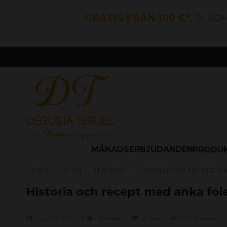
GRATIS FRÅN 100 €*
, BERÖ
MÅNADSERBJUDANDEN
PRODU
Hem
Blog
Nyheter
Historia och recept m
Historia och recept med anka foi
mayo 5, 2024
Nyheter
0
likes
55348 views