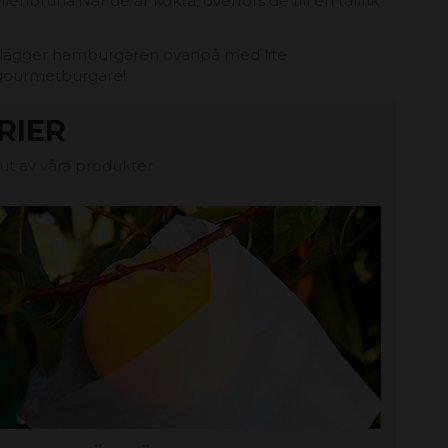
enbruna.När de är kokta, överförs de till en tallrik
et, lägger hamburgaren ovanpå med lite
n gourmetburgare!
RIER
jut av våra produkter