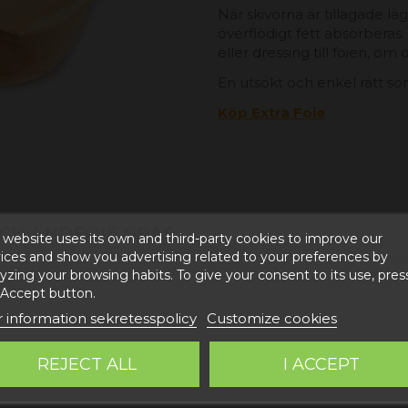
När skivorna är tillagade l
överflödigt fett absorberas.
eller dressing till foien, om du
En utsökt och enkel rätt s
Köp Extra Foie
CH ANDFOIE GRAS
 website uses its own and third-party cookies to improve our
ices and show you advertising related to your preferences by
yzing your browsing habits. To give your consent to its use, pres
 Accept button.
 information sekretesspolicy
Customize cookies
REJECT ALL
I ACCEPT