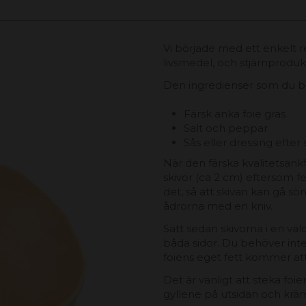
Vi började med ett enkelt 
livsmedel, och stjärnprodu
Den ingredienser som du be
Färsk anka foie gras
Salt och peppar
Sås eller dressing efter
När den färska kvalitetsank
skivor (ca 2 cm) eftersom f
det, så att skivan kan gå sön
ådrorna med en kniv.
Sätt sedan skivorna i en väl
båda sidor. Du behöver inte 
foiens eget fett kommer att 
Det är vanligt att steka foi
gyllene på utsidan och kräm