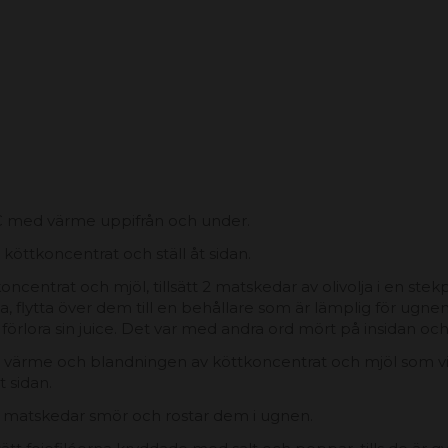
0ºC med värme uppifrån och under.
köttkoncentrat och ställ åt sidan.
entrat och mjöl, tillsätt 2 matskedar av olivolja i en stekp
, flytta över dem till en behållare som är lämplig för ugne
t förlora sin juice. Det var med andra ord mört på insidan oc
låg värme och blandningen av köttkoncentrat och mjöl som vi t
t sidan.
 matskedar smör och rostar dem i ugnen.