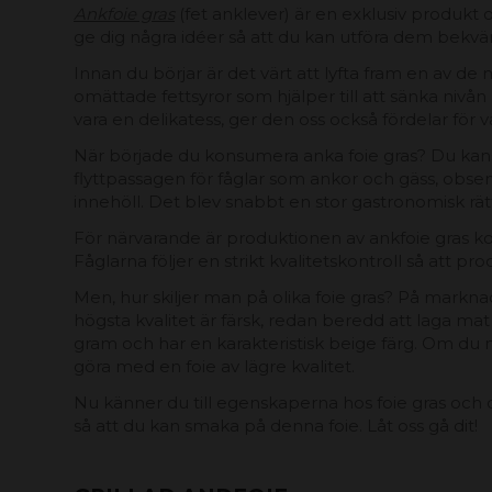
Ankfoie gras
(fet anklever) är en exklusiv produkt 
ge dig några idéer så att du kan utföra dem bekväm
Innan du börjar är det värt att lyfta fram en av 
omättade fettsyror som hjälper till att sänka nivån
vara en delikatess, ger den oss också fördelar för v
När började du konsumera anka foie gras? Du kanske
flyttpassagen för fåglar som ankor och gäss, ob
innehöll. Det blev snabbt en stor gastronomisk rät
För närvarande är produktionen av ankfoie gras ko
Fåglarna följer en strikt kvalitetskontroll så att p
Men, hur skiljer man på olika foie gras? På marknaden
högsta kvalitet är färsk, redan beredd att laga ma
gram och har en karakteristisk beige färg. Om du nä
göra med en foie av lägre kvalitet.
Nu känner du till egenskaperna hos foie gras och d
så att du kan smaka på denna foie. Låt oss gå dit!