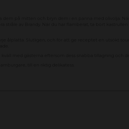
a dem på mitten och bryn dem i en panna med olivolja. När de
a stråle av Brandy. När du har flamberat, ta bort kastrullen
 ålplatta. Slutligen, och för att ge receptet en utsökt tou
gade.
 en kväll med gästerna eftersom dess snabba tillagning och 
mburgare, till en riktig delikatess.