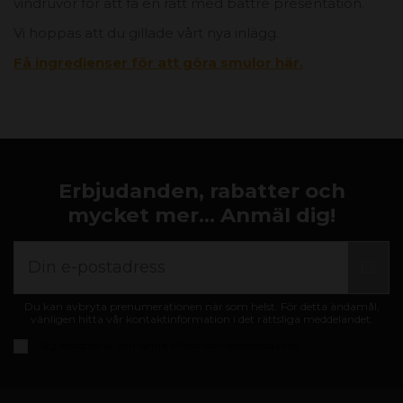
vindruvor för att få en rätt med bättre presentation.
Vi hoppas att du gillade vårt nya inlägg.
Få ingredienser för att göra smulor här.
Erbjudanden, rabatter och
mycket mer... Anmäl dig!
Du kan avbryta prenumerationen när som helst. För detta ändamål,
vänligen hitta vår kontaktinformation i det rättsliga meddelandet.
Jag accepterar
allmänna villkor och sekretesspolicy