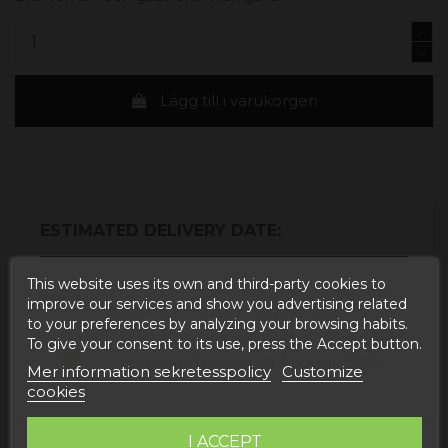
Lägg till i varukorgen
ESTIMATED DELIVERY DATE:
This website uses its own and third-party cookies to
Buy today
and
Correos Express España -
improve our services and show you advertising related
receive it
Fredag, 7 Augusti, 2026
to your preferences by analyzing your browsing habits.
Buy today
and
UPS Standard Europa -
To give your consent to its use, press the Accept button.
receive it
Torsdag, 13 Augusti, 2026
Mer information sekretesspolicy
Customize
cookies
I ACCEPT