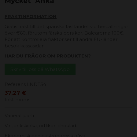
Mycket "Anka"
FRAKTINFORMATION
Gratis frakt till det spanska fastlandet vid beställningar
över €60, förutom färska persikor. Balearerna 100€.
För att kontrollera fraktpriser till andra EU-länder,
besök kassasidan.
HAR DU FRÅGOR OM PRODUKTEN?
Skriv till oss på WhatsApp
Referens
LNDT54
37,27 €
Inkl. moms
Varierat parti
Vin, ankskinka, örtlikör, choklad.
Ekonomisk och gastronomisk gåva.