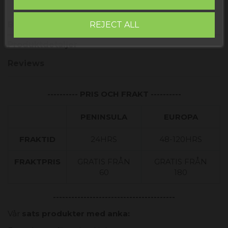
Beskrivning
REJECT ALL
Produktdetaljer
Reviews
----------
PRIS OCH FRAKT ----------
PENINSULA
EUROPA
FRAKTID
24HRS
48-120HRS
FRAKTPRIS
GRATIS FRÅN
GRATIS FRÅN
60
180
--------------------------
--------------
Vår
sats produkter med anka: