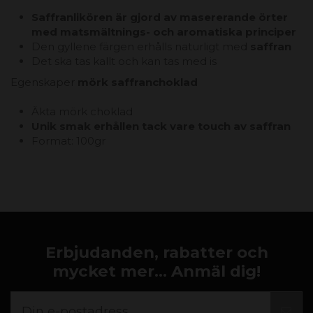
Saffranlikören är gjord av masererande örter
med matsmältnings- och aromatiska principer
Den gyllene färgen erhålls naturligt med
saffran
Det ska tas kallt och kan tas med is
Egenskaper
mörk saffranchoklad
Äkta mörk choklad
Unik smak erhållen tack vare touch av saffran
Format: 100gr
Erbjudanden, rabatter och
mycket mer... Anmäl dig!