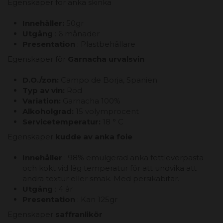
Egenskaper för anka skinka
Innehåller:
50gr
Utgång
: 6 månader
Presentation
: Plastbehållare
Egenskaper för
Garnacha urvalsvin
D.O./zon:
Campo de Borja, Spanien
Typ av vin:
Röd
Variation:
Garnacha 100%
Alkoholgrad:
15 volymprocent
Servicetemperatur:
18 ° C
Egenskaper
kudde av anka foie
Innehåller
: 98% emulgerad anka fettleverpasta
och kokt vid låg temperatur för att undvika att
ändra textur eller smak. Med persikabitar.
Utgång
: 4 år
Presentation
: Kan 125gr
Egenskaper
saffranlikör