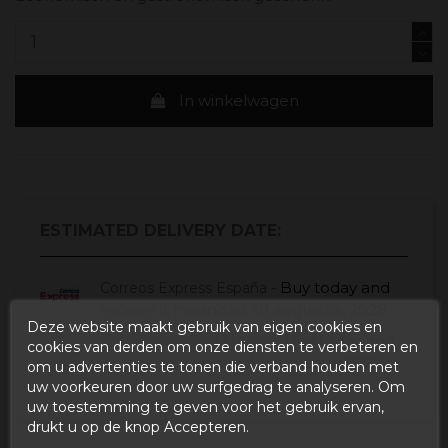
In winkelwagen
ESTIMATED DELIVERY DATE:
Buy today
and
Correos Express España -
receive it
maandag, 10 augustus, 2026
Deze website maakt gebruik van eigen cookies en
Buy today
and
UPS Standard Europa -
cookies van derden om onze diensten te verbeteren en
receive it
vrijdag, 14 augustus, 2026
om u advertenties te tonen die verband houden met
uw voorkeuren door uw surfgedrag te analyseren. Om
uw toestemming te geven voor het gebruik ervan,
drukt u op de knop Accepteren.