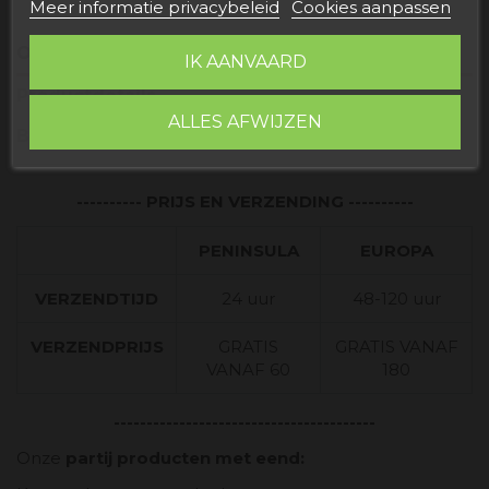
Meer informatie privacybeleid
Cookies aanpassen
Omschrijving
IK AANVAARD
Productdetails
ALLES AFWIJZEN
Beoordelingen
----------
PRIJS EN VERZENDING ----------
PENINSULA
EUROPA
VERZENDTIJD
24 uur
48-120 uur
VERZENDPRIJS
GRATIS
GRATIS VANAF
VANAF 60
180
--------------------------
--------------
Onze
partij producten met eend: