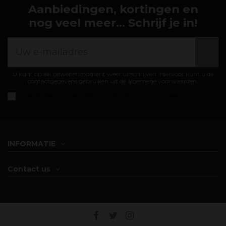
Aanbiedingen, kortingen en
nog veel meer... Schrijf je in!
U kunt op elk gewenst moment weer uitschrijven. Hiervoor kunt u de
contactgegevens gebruiken uit de algemene voorwaarden.
Ik accepteer de
algemene voorwaarden en privacybeleid
INFORMATIE
Contact us