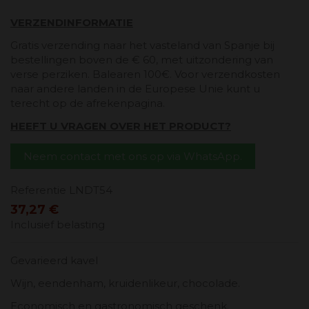
VERZENDINFORMATIE
Gratis verzending naar het vasteland van Spanje bij
bestellingen boven de € 60, met uitzondering van
verse perziken. Balearen 100€. Voor verzendkosten
naar andere landen in de Europese Unie kunt u
terecht op de afrekenpagina.
HEEFT U VRAGEN OVER HET PRODUCT?
Neem contact met ons op via WhatsApp.
Referentie
LNDT54
37,27 €
Inclusief belasting
Gevarieerd kavel
Wijn, eendenham, kruidenlikeur, chocolade.
Economisch en gastronomisch geschenk.