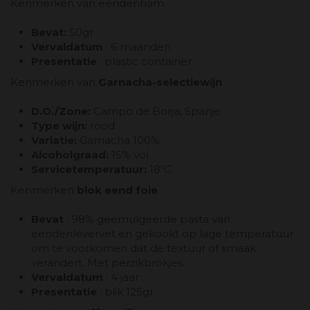
Kenmerken van eendenham
Bevat:
50gr
Vervaldatum
: 6 maanden
Presentatie
: plastic container
Kenmerken van
Garnacha-selectiewijn
D.O./Zone:
Campo de Borja, Spanje
Type wijn:
rood
Variatie:
Garnacha 100%
Alcoholgraad:
15% vol.
Servicetemperatuur:
18ºC
Kenmerken
blok eend foie
Bevat
: 98% geëmulgeerde pasta van
eendenlevervet en gekookt op lage temperatuur
om te voorkomen dat de textuur of smaak
verandert. Met perzikbrokjes.
Vervaldatum
: 4 jaar
Presentatie
: blik 125gr