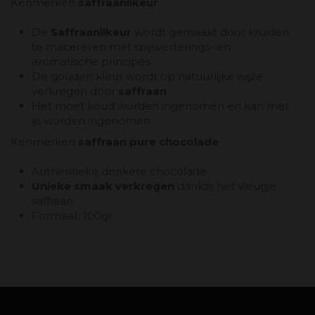
Kenmerken
saffraanlikeur
De
Saffraanlikeur
wordt gemaakt door kruiden
te macereren met spijsverterings- en
aromatische principes
De gouden kleur wordt op natuurlijke wijze
verkregen door
saffraan
Het moet koud worden ingenomen en kan met
ijs worden ingenomen
Kenmerken
saffraan pure chocolade
Authentieke donkere chocolade
Unieke smaak verkregen
dankzij het vleugje
saffraan
Formaat: 100gr