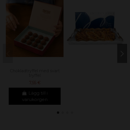
Chokladtryffel med svart
tryffel
7,55 €
Lägg till i
varukorgen