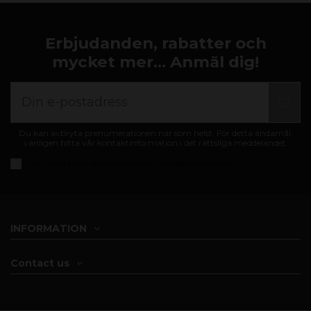
Erbjudanden, rabatter och
mycket mer... Anmäl dig!
Du kan avbryta prenumerationen när som helst. För detta ändamål,
vänligen hitta vår kontaktinformation i det rättsliga meddelandet.
Jag accepterar
allmänna villkor och sekretesspolicy
INFORMATION
Contact us