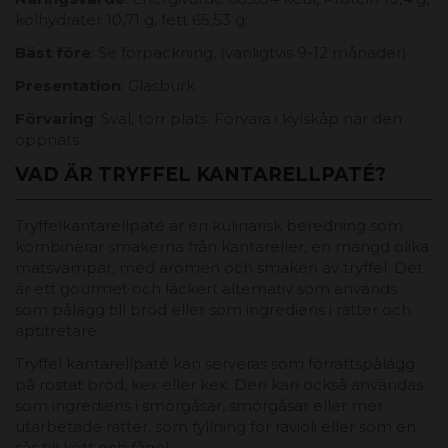
kolhydrater 10,71 g, fett 65,53 g.
Bäst före
: Se förpackning, (vanligtvis 9-12 månader).
Presentation
: Glasburk.
Förvaring
: Sval, torr plats. Förvara i kylskåp när den
öppnats.
VAD ÄR TRYFFEL KANTARELLPATÉ?
Tryffelkantarellpaté är en kulinarisk beredning som
kombinerar smakerna från kantareller, en mängd olika
matsvampar, med aromen och smaken av tryffel. Det
är ett gourmet och läckert alternativ som används
som pålägg till bröd eller som ingrediens i rätter och
aptitretare.
Tryffel kantarellpaté kan serveras som förrättspålägg
på rostat bröd, kex eller kex. Den kan också användas
som ingrediens i smörgåsar, smörgåsar eller mer
utarbetade rätter, som fyllning för ravioli eller som en
sås till kött och fågel.