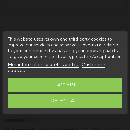
Beskrivning
This website uses its own and third-party cookies to
improve our services and show you advertising related
Produktdetaljer
to your preferences by analyzing your browsing habits.
Reviews
To give your consent to its use, press the Accept button.
Mer information sekretesspolicy
Customize
cookies
PRODUKTINFORMATION "TRYFFEL
KANTARELLPATÉ"
I ACCEPT
Ingredienser
: Níscalo (
Lactarius deliciousous
), TOFU,
REJECT ALL
lök, aromatiska örter, salt, vitlök, jungfruolja extra och
svart tryffel (
Tuber melanosporum
) 5%.
Nettovikt
: 100 g .
Näringsvärde
: Energivärde 685,84 kCal, Protein 10,4 g,