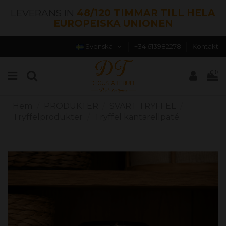
LEVERANS IN
48/120 TIMMAR TILL HELA
EUROPEISKA UNIONEN
Svenska
+34 613982278
Kontakt
0
Hem
PRODUKTER
SVART TRYFFEL
Tryffelprodukter
Tryffel kantarellpaté