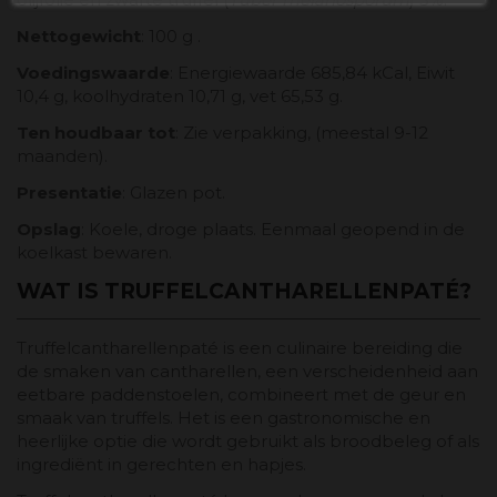
Nettogewicht
: 100 g .
Voedingswaarde
: Energiewaarde 685,84 kCal, Eiwit
10,4 g, koolhydraten 10,71 g, vet 65,53 g.
Ten houdbaar tot
: Zie verpakking, (meestal 9-12
maanden).
Presentatie
: Glazen pot.
Opslag
: Koele, droge plaats. Eenmaal geopend in de
koelkast bewaren.
WAT IS TRUFFELCANTHARELLENPATÉ?
Truffelcantharellenpaté is een culinaire bereiding die
de smaken van cantharellen, een verscheidenheid aan
eetbare paddenstoelen, combineert met de geur en
smaak van truffels. Het is een gastronomische en
heerlijke optie die wordt gebruikt als broodbeleg of als
ingrediënt in gerechten en hapjes.