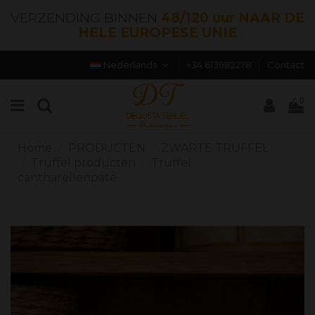
VERZENDING BINNEN
48/120 uur NAAR DE
HELE EUROPESE UNIE
Nederlands
+34 613982278
Contact
0
Home
PRODUCTEN
ZWARTE TRUFFEL
Truffel producten
Truffel
cantharellenpaté