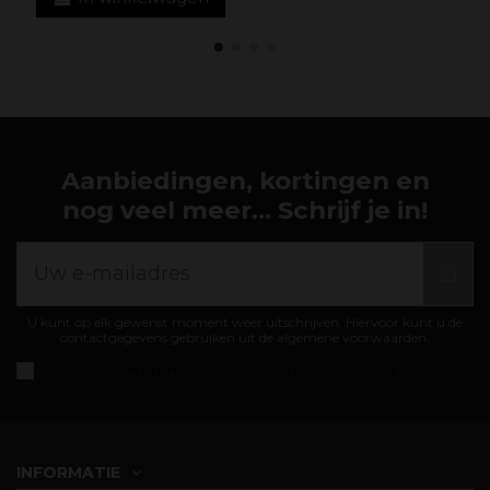
Aanbiedingen, kortingen en
nog veel meer... Schrijf je in!
U kunt op elk gewenst moment weer uitschrijven. Hiervoor kunt u de
contactgegevens gebruiken uit de algemene voorwaarden.
Ik accepteer de
algemene voorwaarden en privacybeleid
INFORMATIE