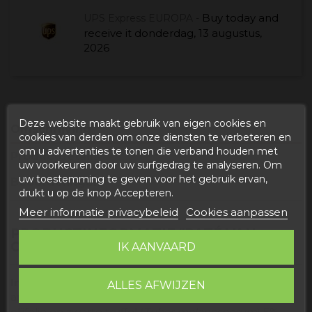
Buy today
and
UPS Express EUROPA -
receive it
donderdag, 13 augustus,
2026
Deze website maakt gebruik van eigen cookies en
Omschrijving
cookies van derden om onze diensten te verbeteren en
om u advertenties te tonen die verband houden met
Productdetails
uw voorkeuren door uw surfgedrag te analyseren. Om
uw toestemming te geven voor het gebruik ervan,
Beoordelingen
drukt u op de knop Accepteren.
Meer informatie privacybeleid
Cookies aanpassen
PRODUCTINFORMATIE "PATÉ VAN
CANTHARELLEN MET TRUFFEL"
IK AANVAARD
Ingrediënten
: Níscalo (
Lactarius heerlijk
), TOFU, ui,
ALLES AFWIJZEN
aromatische kruiden, zout, knoflook, extra vergine
olijfolie en zwarte truffel (
Tuber melanosporum
) 5%.