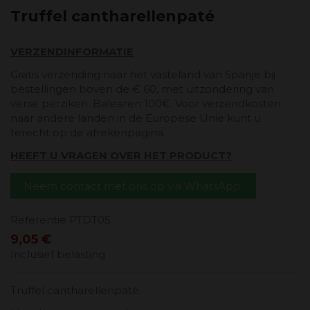
Truffel cantharellenpaté
VERZENDINFORMATIE
Gratis verzending naar het vasteland van Spanje bij
bestellingen boven de € 60, met uitzondering van
verse perziken. Balearen 100€. Voor verzendkosten
naar andere landen in de Europese Unie kunt u
terecht op de afrekenpagina.
HEEFT U VRAGEN OVER HET PRODUCT?
Neem contact met ons op via WhatsApp.
Referentie
PTDT05
9,05 €
Inclusief belasting
Truffel cantharellenpaté.