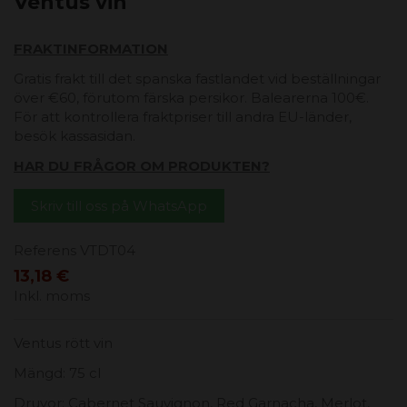
Ventus vin
FRAKTINFORMATION
Gratis frakt till det spanska fastlandet vid beställningar
över €60, förutom färska persikor. Balearerna 100€.
För att kontrollera fraktpriser till andra EU-länder,
besök kassasidan.
HAR DU FRÅGOR OM PRODUKTEN?
Skriv till oss på WhatsApp
Referens
VTDT04
13,18 €
Inkl. moms
Ventus rött vin
Mängd: 75 cl
Druvor: Cabernet Sauvignon, Red Garnacha, Merlot,