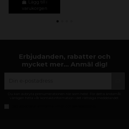
Lägg till i
varukorgen
Erbjudanden, rabatter och
mycket mer... Anmäl dig!
Du kan avbryta prenumerationen när som helst. För detta ändamål,
vänligen hitta vår kontaktinformation i det rättsliga meddelandet.
Jag accepterar
allmänna villkor och sekretesspolicy