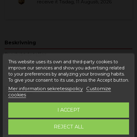
receive it
Tisdag, 11 Augusti, 2026
Beskrivning
Produktdetaljer
This website uses its own and third-party cookies to
Reviews
improve our services and show you advertising related
to your preferences by analyzing your browsing habits.
To give your consent to its use, press the Accept button.
PRODUKTINFORMATION "WINE
Mer information sekretesspolicy
Customize
VENTUS"
cookies
Sanitetsregistrering
: R.E. 7523 TE
I ACCEPT
Typ av druva
: Cabernet Sauvignon, Red Garnacha,
Cabernet Franc, Syrah och Monastrel.
REJECT ALL
Mängd
: 70 cl.