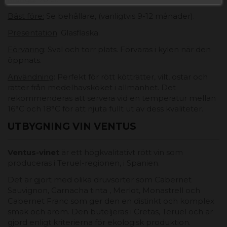
Bäst före:
Se behållare, (vanligtvis 9-12 månader).
Presentation
: Glasflaska.
Förvaring
: Sval och torr plats. Förvaras i kylen när den
öppnats.
Användning
: Perfekt för rött kötträtter, vilt, ostar och
rätter från medelhavsköket i allmänhet. Det
rekommenderas att servera vid en temperatur mellan
16°C och 18°C ​​för att njuta fullt ut av dess kvaliteter.
UTBYGNING VIN VENTUS
Ventus-vinet
är ett högkvalitativt rött vin som
produceras i Teruel-regionen, i Spanien.
Det är gjort med olika druvsorter som Cabernet
Sauvignon, Garnacha tinta , Merlot, Monastrell och
Cabernet Franc som ger den en distinkt och komplex
smak och arom. Den buteljeras i Cretas, Teruel och är
gjord enligt kriterierna för ekologisk produktion.