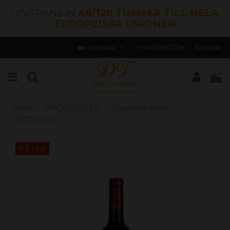
LEVERANS IN
48/120 TIMMAR TILL HELA
EUROPEISKA UNIONEN
Svenska
+34 613982278
Kontakt
0
Hem
PRODUKTER
Spanska viner
Ventus vin
På rea!