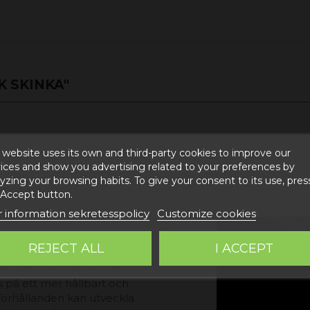
 SKINKA"
5 € rabatt på
köp
 website uses its own and third-party cookies to improve our
ices and show you advertising related to your preferences by
yzing your browsing habits. To give your consent to its use, pres
Från 1 febr
kg - 9 kg.
 Accept button.
 information sekretesspolicy
Customize cookies
nove
REJECT ALL
I ACCEPT
valitet som liknar andra
 på ett mer hållbart och
 förhållanden kan utveckla