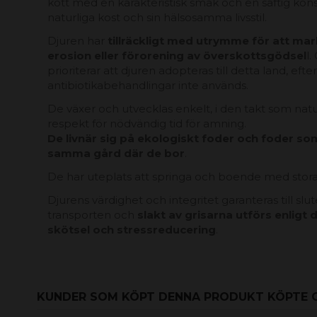
kött med en karakteristisk smak och en saftig konsi
naturliga kost och sin hälsosamma livsstil.
Djuren har
tillräckligt med utrymme för att mar
erosion eller förorening av överskottsgödsel
l.
prioriterar att djuren adopteras till detta land, e
antibiotikabehandlingar inte används.
Jag accepterar
allmänna 
De växer och utvecklas enkelt, i den takt som na
respekt för nödvändig tid för amning.
De livnär sig på ekologiskt foder och foder s
samma gård där de bor
.
De har uteplats att springa och boende med stora
Djurens värdighet och integritet garanteras till slut
transporten och
slakt av grisarna utförs enligt 
skötsel och stressreducering
.
KUNDER SOM KÖPT DENNA PRODUKT KÖPTE 