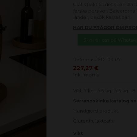
Gratis frakt till det spanska
färska persikor. Balearerna 1
länder, besök kassasidan.
HAR DU FRÅGOR OM PRO
Skriv till oss på Whats
Referens
JSDT04 P7
227,27 €
Inkl. moms
Vikt: 7 kg - 7,5 kg | 7,5 kg - 8
Serranoskinka katalogiser
Handgjord produkt.
Glutenfri, laktosfri.
Vikt