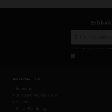
Erbjuda
Du kan avbryta prenumeratio
Jag accepterar
allmänna
INFORMATION
leverans
Juridiskt Meddelande
Villkor
Säker Betalning