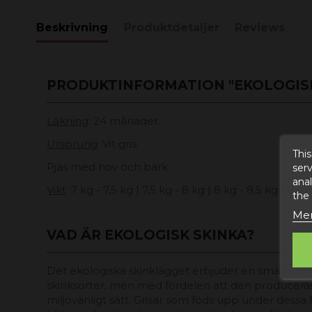
Beskrivning
Produktdetaljer
Reviews
PRODUKTINFORMATION "EKOLOGISK
Läkning
: 24 månader.
Ursprung
: Vit gris.
This
Pjäs med hov och bark.
serv
anal
Vikt
: 7 kg - 7,5 kg | 7,5 kg - 8 kg | 8 kg - 8,5 kg | 8,5 
the
Mer
VAD ÄR EKOLOGISK SKINKA?
Det ekologiska skinklägget erbjuder en smak och k
skinksorter, men med fördelen att den produceras
miljövänligt sätt. Grisar som föds upp under dessa