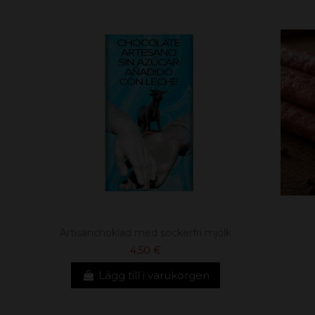
Artisanchoklad med sockerfri mjölk
4,50 €
Lägg till i varukorgen