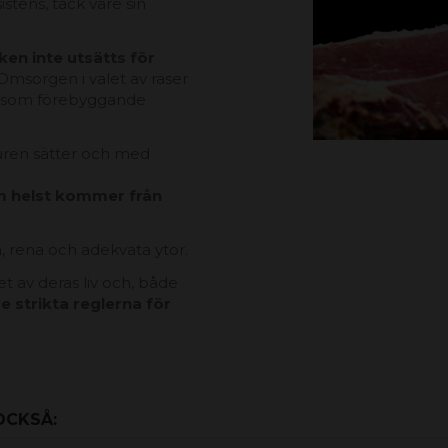
stens, tack vare sin
ken inte utsätts för
 Omsorgen i valet av raser
ftersom förebyggande
villkor och sekretesspolicy
turen sätter och med
om helst kommer från
, rena och adekvata ytor.
et av deras liv och, både
de strikta reglerna för
OCKSÅ: