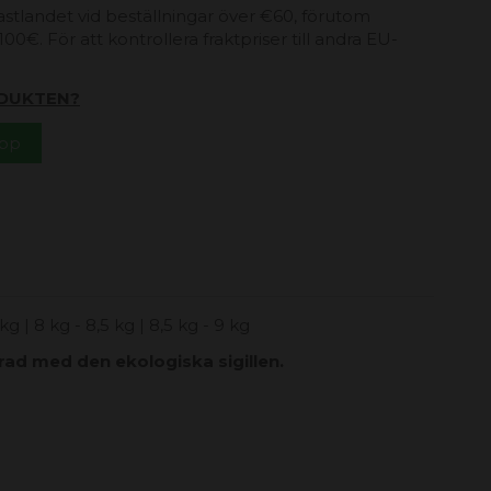
 fastlandet vid beställningar över €60, förutom
00€. För att kontrollera fraktpriser till andra EU-
DUKTEN?
App
 kg | 8 kg - 8,5 kg | 8,5 kg - 9 kg
ad med den ekologiska sigillen.