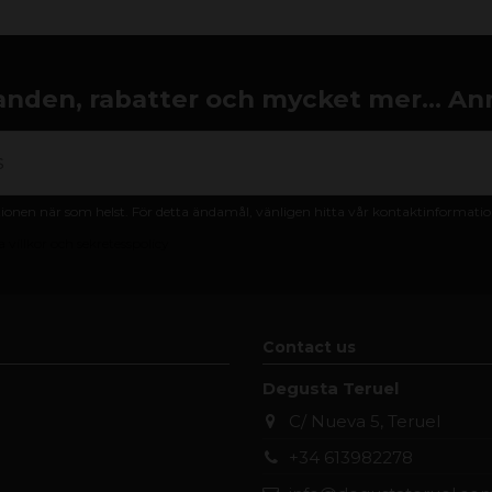
nden, rabatter och mycket mer... An
nen när som helst. För detta ändamål, vänligen hitta vår kontaktinformation 
 villkor och sekretesspolicy
Contact us
Degusta Teruel
C/ Nueva 5, Teruel
+34 613982278