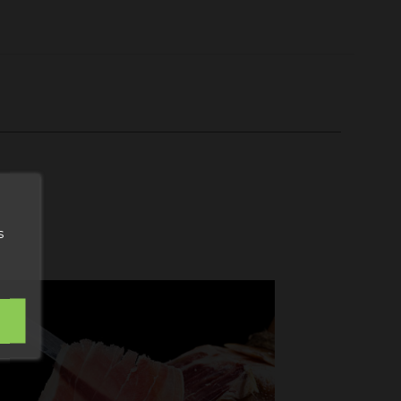
 ditt första
!
s
uari
till 15
mber