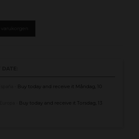
 i varukorgen
 DATE:
Buy today
and receive it
Måndag, 10
España -
Buy today
and receive it
Torsdag, 13
Europa -