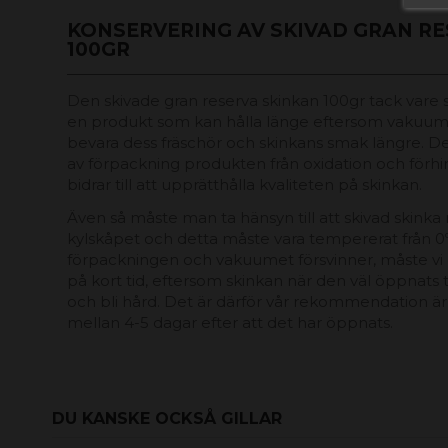
KONSERVERING AV SKIVAD GRAN RE
100GR
Den skivade gran reserva skinkan 100gr tack vare
en produkt som kan hålla länge eftersom vakuumpå
bevara dess fräschör och skinkans smak längre. 
av förpackning produkten från oxidation och förhind
bidrar till att upprätthålla kvaliteten på skinkan.
Även så måste man ta hänsyn till att skivad skinka 
kylskåpet och detta måste vara tempererat från 0º t
förpackningen och vakuumet försvinner, måste vi
på kort tid, eftersom skinkan när den väl öppnats t
och bli hård. Det är därför vår rekommendation är
mellan 4-5 dagar efter att det har öppnats.
DU KANSKE OCKSÅ GILLAR