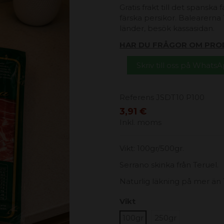
Gratis frakt till det spanska
färska persikor. Balearerna 1
länder, besök kassasidan.
HAR DU FRÅGOR OM PRO
Skriv till oss på Whats
Referens
JSDT10 P100
3,91 €
Inkl. moms
Vikt: 100gr/500gr.
Serrano skinka från Teruel.
Naturlig läkning på mer än
Vikt
100gr
250gr