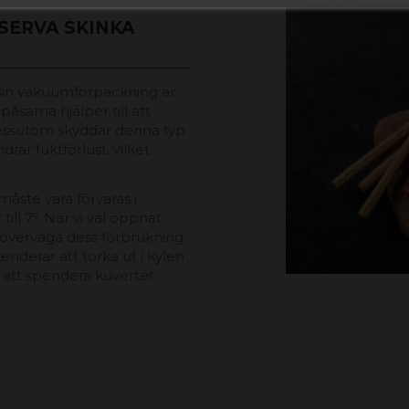
SERVA SKINKA
 sin vakuumförpackning är
sarna hjälper till att
Dessutom skyddar denna typ
rar fuktförlust, vilket
måste vara förvaras i
ill 7º. När vi väl öppnat
 överväga dess förbrukning
enderar att torka ut i kylen
 att spendera kuvertet