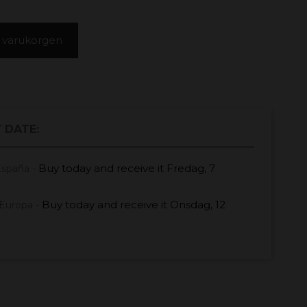
 i varukorgen
 DATE:
Buy today
and receive it
Fredag, 7
España -
Buy today
and receive it
Onsdag, 12
Europa -