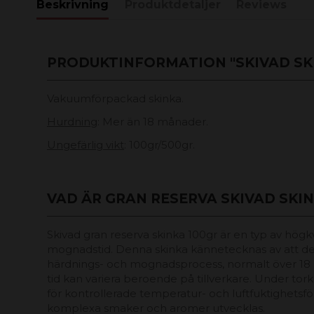
Beskrivning
Produktdetaljer
Reviews
PRODUKTINFORMATION "SKIVAD SK
Vakuumförpackad skinka.
Hurdning
: Mer än 18 månader.
Ungefärlig vikt
: 100gr/500gr.
VAD ÄR GRAN RESERVA SKIVAD SKIN
Skivad gran reserva skinka 100gr är en typ av högk
mognadstid. Denna skinka kännetecknas av att d
härdnings- och mognadsprocess, normalt över 1
tid kan variera beroende på tillverkare. Under tork
för kontrollerade temperatur- och luftfuktighetsför
komplexa smaker och aromer utvecklas.