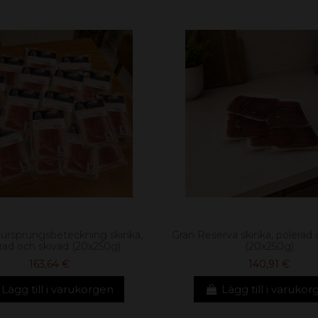
ursprungsbeteckning skinka,
Gran Reserva skinka, polerad 
rad och skivad (20x250g)
(20x250g)
163,64 €
140,91 €
Lägg till i varukorgen
Lägg till i varuko