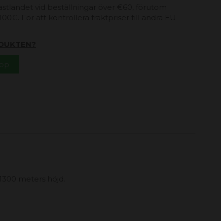
 fastlandet vid beställningar över €60, förutom
00€. För att kontrollera fraktpriser till andra EU-
DUKTEN?
App
 1300 meters höjd.