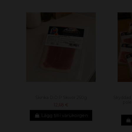
Skinka D.O.P Skivor 250g
Skyddad 
pole
12,68 €
Lägg till i varukorgen