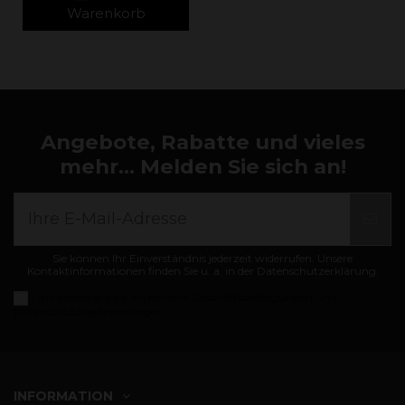
Warenkorb
Angebote, Rabatte und vieles
mehr... Melden Sie sich an!
Sie können Ihr Einverständnis jederzeit widerrufen. Unsere
Kontaktinformationen finden Sie u. a. in der Datenschutzerklärung.
Ich akzeptiere die
Allgemeine Geschäftsbedingungen und
Datenschutzbestimmungen
INFORMATION