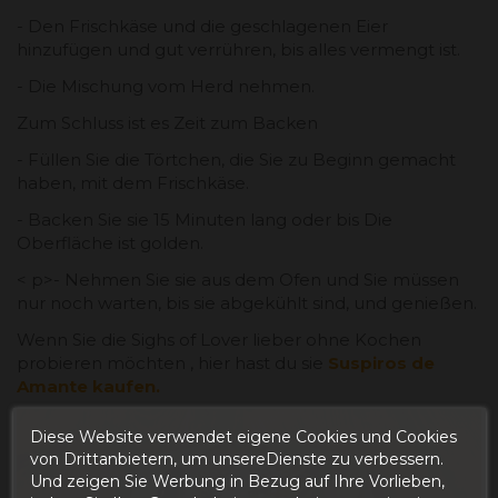
- Den Frischkäse und die geschlagenen Eier
hinzufügen und gut verrühren, bis alles vermengt ist.
- Die Mischung vom Herd nehmen.
Zum Schluss ist es Zeit zum Backen
- Füllen Sie die Törtchen, die Sie zu Beginn gemacht
haben, mit dem Frischkäse.
- Backen Sie sie 15 Minuten lang oder bis Die
Oberfläche ist golden.
< p>- Nehmen Sie sie aus dem Ofen und Sie müssen
nur noch warten, bis sie abgekühlt sind, und genießen.
Wenn Sie die Sighs of Lover lieber ohne Kochen
probieren möchten , hier hast du sie
Suspiros de
Amante kaufen.
Diese Website verwendet eigene Cookies und Cookies
von Drittanbietern, um unsereDienste zu verbessern.
Und zeigen Sie Werbung in Bezug auf Ihre Vorlieben,