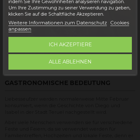
indem Sie Ihre Gewohnheiten analysieren navigation.
Um Ihre Zustimmung zu seiner Verwendung zu geben,
klicken Sie auf die Schaltfläche Akzeptieren.
Weitere Informationen zum Datenschutz
Cookies
anpassen
ICH AKZEPTIERE
ALLE ABLEHNEN
GASTRONOMISCHE BEDEUTUNG
Liebesseufzer werden normalerweise Mitte Februar
konsumiert, wenn die Geschichte von Diego und
Isabel in der Stadt Teruel nachgestellt wird.
Aber viele Menschen verwenden sie für verschiedene
Feste und Feiern, da sie verwendet werden für
Familientreffen, Hochzeiten und lokale Feste, denn er