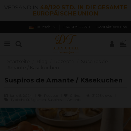
VERSAND IN
48/120 STD. IN DIE GESAMTE
EUROPÄISCHE UNION
Deutsch
+34 613982278
Kontaktiere uns
0
Startseite
Blog
Rezepte
Suspiros de
Amante / Käsekuchen
Suspiros de Amante / Käsekuchen
junio 5, 2024
Rezepte
0
likes
31295 views
Typische Süßigkeiten, Suspiros de Amante