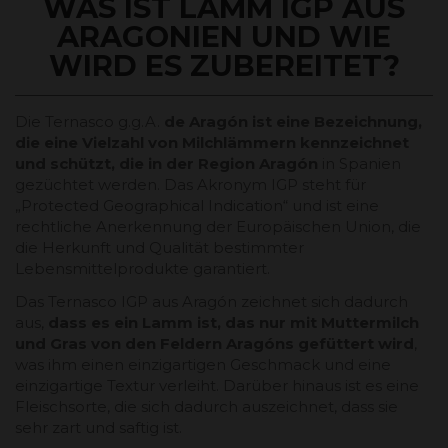
WAS IST LAMM IGP AUS
ARAGONIEN UND WIE
WIRD ES ZUBEREITET?
Die Ternasco g.g.A.
de Aragón ist eine Bezeichnung,
die eine Vielzahl von Milchlämmern kennzeichnet
und schützt, die in der Region Aragón
in Spanien
gezüchtet werden. Das Akronym IGP steht für
„Protected Geographical Indication“ und ist eine
rechtliche Anerkennung der Europäischen Union, die
die Herkunft und Qualität bestimmter
Lebensmittelprodukte garantiert.
Das Ternasco IGP aus Aragón zeichnet sich dadurch
aus,
dass es ein Lamm ist, das nur mit Muttermilch
und Gras von den Feldern Aragóns gefüttert wird
,
was ihm einen einzigartigen Geschmack und eine
einzigartige Textur verleiht. Darüber hinaus ist es eine
Fleischsorte, die sich dadurch auszeichnet, dass sie
sehr zart und saftig ist.