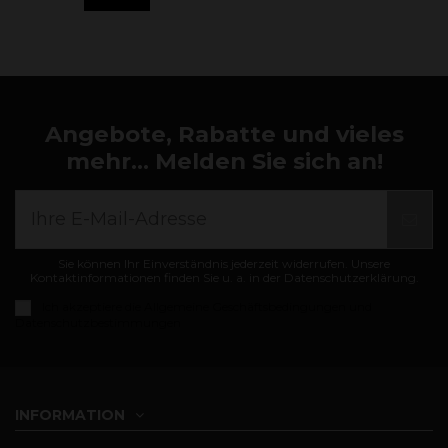
Angebote, Rabatte und vieles
mehr... Melden Sie sich an!
Sie können Ihr Einverständnis jederzeit widerrufen. Unsere
Kontaktinformationen finden Sie u. a. in der Datenschutzerklärung.
Ich akzeptiere die
Allgemeine Geschäftsbedingungen und
Datenschutzbestimmungen
INFORMATION