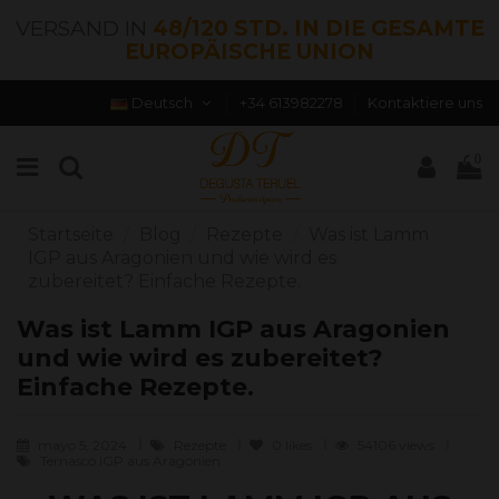
VERSAND IN
48/120 STD. IN DIE GESAMTE
EUROPÄISCHE UNION
Deutsch
+34 613982278
Kontaktiere uns
0
Startseite
Blog
Rezepte
Was ist Lamm
IGP aus Aragonien und wie wird es
zubereitet? Einfache Rezepte.
Was ist Lamm IGP aus Aragonien
und wie wird es zubereitet?
Einfache Rezepte.
mayo 5, 2024
Rezepte
0
likes
54106 views
Ternasco IGP aus Aragonien