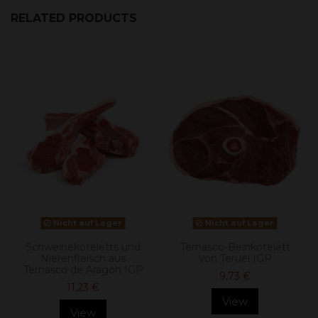
RELATED PRODUCTS
Nicht auf Lager
Nicht auf Lager
Schweinekoteletts und
Ternasco-Beinkotelett
Nierenfleisch aus
von Teruel IGP
Ternasco de Aragón IGP
9,73 €
11,23 €
View
View