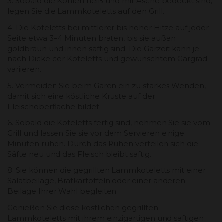
3. Sobald die Kohlen heiß und mit Asche bedeckt sind,
legen Sie die Lammkoteletts auf den Grill.
4. Die Koteletts bei mittlerer bis hoher Hitze auf jeder
Seite etwa 3–4 Minuten braten, bis sie außen
goldbraun und innen saftig sind. Die Garzeit kann je
nach Dicke der Koteletts und gewünschtem Gargrad
variieren.
5. Vermeiden Sie beim Garen ein zu starkes Wenden,
damit sich eine köstliche Kruste auf der
Fleischoberfläche bildet.
6. Sobald die Koteletts fertig sind, nehmen Sie sie vom
Grill und lassen Sie sie vor dem Servieren einige
Minuten ruhen. Durch das Ruhen verteilen sich die
Säfte neu und das Fleisch bleibt saftig.
8. Sie können die gegrillten Lammkoteletts mit einer
Salatbeilage, Bratkartoffeln oder einer anderen
Beilage Ihrer Wahl begleiten.
Genießen Sie diese köstlichen gegrillten
Lammkoteletts mit ihrem einzigartigen und saftigen