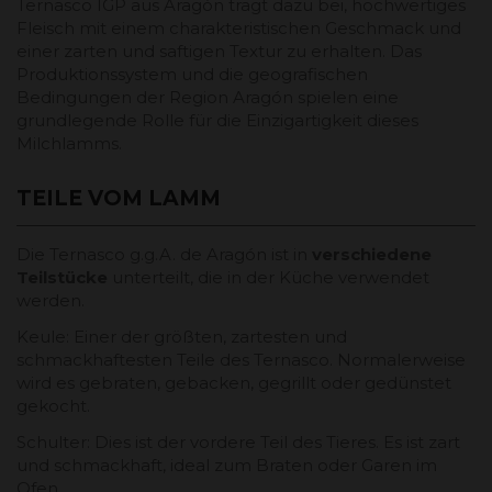
Ternasco IGP aus Aragón trägt dazu bei, hochwertiges
Fleisch mit einem charakteristischen Geschmack und
einer zarten und saftigen Textur zu erhalten. Das
Produktionssystem und die geografischen
Bedingungen der Region Aragón spielen eine
grundlegende Rolle für die Einzigartigkeit dieses
Milchlamms.
TEILE VOM LAMM
Die Ternasco g.g.A. de Aragón ist in
verschiedene
Teilstücke
unterteilt, die in der Küche verwendet
werden.
Keule: Einer der größten, zartesten und
schmackhaftesten Teile des Ternasco. Normalerweise
wird es gebraten, gebacken, gegrillt oder gedünstet
gekocht.
Schulter: Dies ist der vordere Teil des Tieres. Es ist zart
und schmackhaft, ideal zum Braten oder Garen im
Ofen.