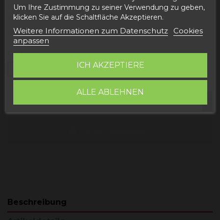
Von Enten, die auf traditionelle Weise geschlachtet
Um Ihre Zustimmung zu seiner Verwendung zu geben,
wurden.
klicken Sie auf die Schaltfläche Akzeptieren.
Weitere Informationen zum Datenschutz
Cookies
Ideal für jedes Mittag- oder Abendessen.
anpassen
Gewicht
ICH AKZEPTIERE
720 -780 gr
ALLE ABLEHNEN
In den Warenkorb
Beschreibung