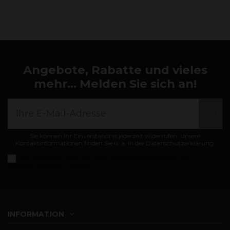
Angebote, Rabatte und vieles
mehr... Melden Sie sich an!
Sie können Ihr Einverständnis jederzeit widerrufen. Unsere
Kontaktinformationen finden Sie u. a. in der Datenschutzerklärung.
Ich akzeptiere die
Allgemeine Geschäftsbedingungen und
Datenschutzbestimmungen
INFORMATION