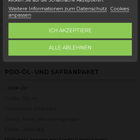
Weitere Informationen zum Datenschutz
Cookies
anpassen
Beschreibung
ICH AKZEPTIERE
Artikeldetails
ALLE ABLEHNEN
Bewertungen
PDO-ÖL- UND SAFRANPAKET
- DOP-Öl:
Größe: 100 ml
Olivensorte: Empeltre
Textur: Keine Verunreinigungen
Farbe: Lebendig
DOP Bajo Aragón Herkunftsbezeichnung