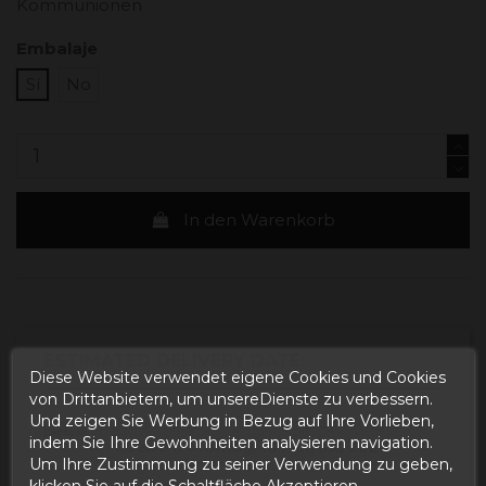
Kommunionen
Embalaje
Sí
No
In den Warenkorb
ESTIMATED DELIVERY DATE:
Diese Website verwendet eigene Cookies und Cookies
von Drittanbietern, um unsereDienste zu verbessern.
Und zeigen Sie Werbung in Bezug auf Ihre Vorlieben,
Buy today
and
Correos Express España -
indem Sie Ihre Gewohnheiten analysieren navigation.
receive it
Montag, 10 August, 2026
Um Ihre Zustimmung zu seiner Verwendung zu geben,
klicken Sie auf die Schaltfläche Akzeptieren.