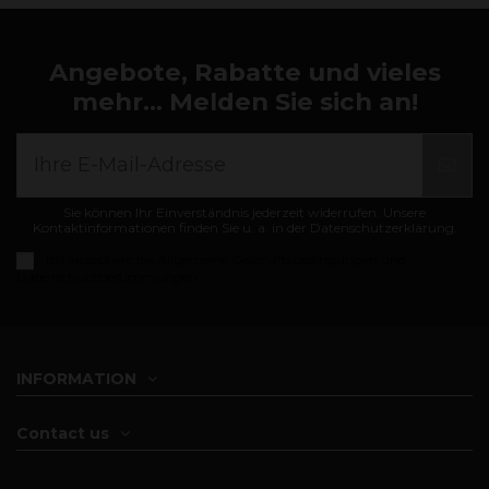
Angebote, Rabatte und vieles
mehr... Melden Sie sich an!
Sie können Ihr Einverständnis jederzeit widerrufen. Unsere
Kontaktinformationen finden Sie u. a. in der Datenschutzerklärung.
Ich akzeptiere die
Allgemeine Geschäftsbedingungen und
Datenschutzbestimmungen
INFORMATION
Contact us