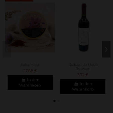
Safrankäse
Delicias de Lledó
Rotwein
27,88 €
3,72 €
In den
In den
Warenkorb
Warenkorb