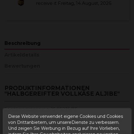
receive it
Freitag, 14 August, 2026
Beschreibung
Artikeldetails
Bewertungen
PRODUKTINFORMATIONEN
"HALBGEREIFTER VOLLKÄSE ALJIBE"
Sanitärregistrierung
: 15.05235/TE
Diese Website verwendet eigene Cookies und Cookies
Zutaten
:
Pasteurisierte Schafsmilch, Lab, Salz, Härter:
von Drittanbietern, um unsereDienste zu verbessern.
Calciumchlorid (E-509), Milchsäurebakterien und
Und zeigen Sie Werbung in Bezug auf Ihre Vorlieben,
Konservierungsmittel: aus Eiern gewonnenes Lysozym