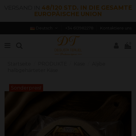
VERSAND IN
48/120 STD. IN DIE GESAMTE
EUROPÄISCHE UNION
Deutsch
+34 613982278
Kontaktiere uns
0
Startseite
PRODUKTE
Käse
Aljibe
halbgehärteter Käse
Sonderpreis!