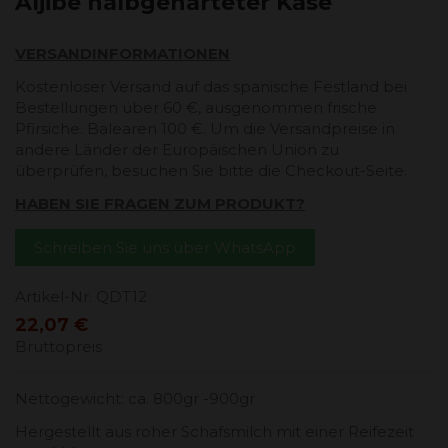
Aljibe halbgehärteter Käse
VERSANDINFORMATIONEN
Kostenloser Versand auf das spanische Festland bei
Bestellungen über 60 €, ausgenommen frische
Pfirsiche. Balearen 100 €. Um die Versandpreise in
andere Länder der Europäischen Union zu
überprüfen, besuchen Sie bitte die Checkout-Seite.
HABEN SIE FRAGEN ZUM PRODUKT?
Schreiben Sie uns über WhatsApp
Artikel-Nr.
QDT12
22,07 €
Bruttopreis
Nettogewicht: ca. 800gr -900gr
Hergestellt aus roher Schafsmilch mit einer Reifezeit