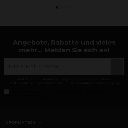
Angebote, Rabatte und vieles
mehr... Melden Sie sich an!
Sie können Ihr Einverständnis jederzeit widerrufen. Unsere
Kontaktinformationen finden Sie u. a. in der Datenschutzerklärung.
Ich akzeptiere die
Allgemeine Geschäftsbedingungen und
Datenschutzbestimmungen
INFORMATION