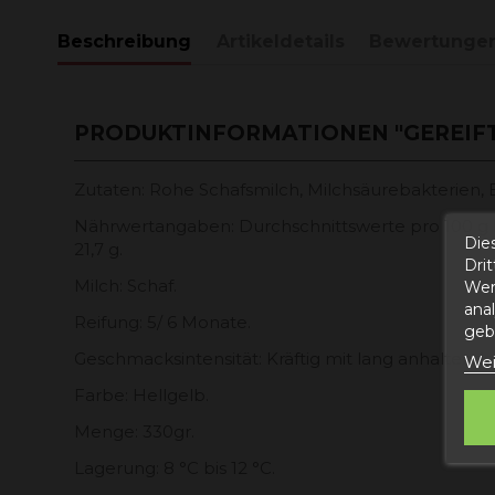
Beschreibung
Artikeldetails
Bewertunge
PRODUKTINFORMATIONEN "GEREIF
Zutaten: Rohe Schafsmilch, Milchsäurebakterien, E
Nährwertangaben: Durchschnittswerte pro 100 g Produ
Die
21,7 g.
Dri
Milch: Schaf.
Wer
ana
Reifung: 5/ 6 Monate.
gebe
Geschmacksintensität: Kräftig mit lang anhalten
Wei
Farbe: Hellgelb.
Menge: 330gr.
Lagerung: 8 °C bis 12 °C.