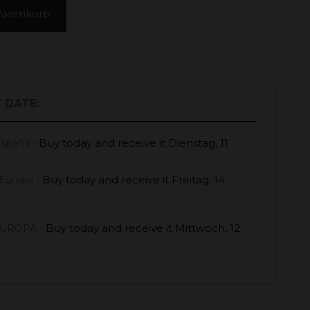
Warenkorb
 DATE:
Buy today
and receive it
Dienstag, 11
España -
Buy today
and receive it
Freitag, 14
Europa -
Buy today
and receive it
Mittwoch, 12
EUROPA -