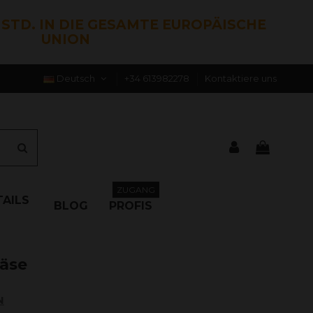
0 STD. IN DIE GESAMTE EUROPÄISCHE
UNION
Deutsch
+34 613982278
Kontaktiere uns
ZUGANG
AILS
BLOG
PROFIS
käse
N