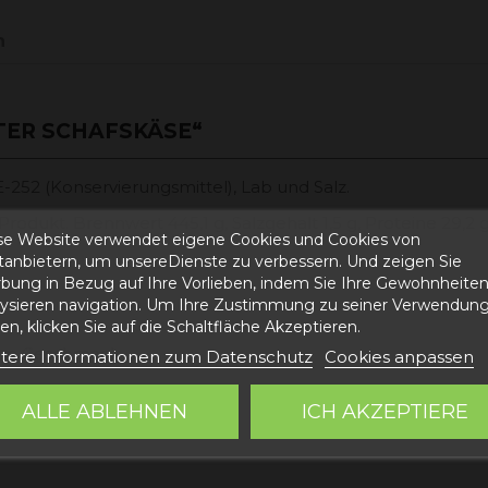
n
TER SCHAFSKÄSE“
-252 (Konservierungsmittel), Lab und Salz.
kt. Brennwert 445,1 g, Salzgehalt 1,5 g, Proteine ​​29,2 g, 
se Website verwendet eigene Cookies und Cookies von
ttanbietern, um unsereDienste zu verbessern. Und zeigen Sie
bung in Bezug auf Ihre Vorlieben, indem Sie Ihre Gewohnheite
lysieren navigation. Um Ihre Zustimmung zu seiner Verwendung
n, klicken Sie auf die Schaltfläche Akzeptieren.
dem Geschmack.
tere Informationen zum Datenschutz
Cookies anpassen
ALLE ABLEHNEN
ICH AKZEPTIERE