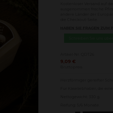
Kostenloser Versand auf da
ausgenommen frische Pfirsi
andere Länder der Europäi
die Checkout-Seite.
HABEN SIE FRAGEN ZUM
Schreiben Sie uns üb
Artikel-Nr.
QDT26
9,09 €
Bruttopreis
Herzförmiger gereifter Sch
Für Käseliebhaber, die ein
Nettogewicht: 330 g.
Reifung: 5/6 Monate.