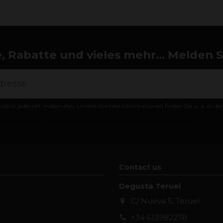
 Rabatte und vieles mehr... Melden Si
ändnis jederzeit widerrufen. Unsere Kontaktinformationen finden Sie u. a. in d
llgemeine Geschäftsbedingungen und Datenschutzbestimmungen
Contact us
Degusta Teruel
C/ Nueva 5, Teruel
+34 613982278