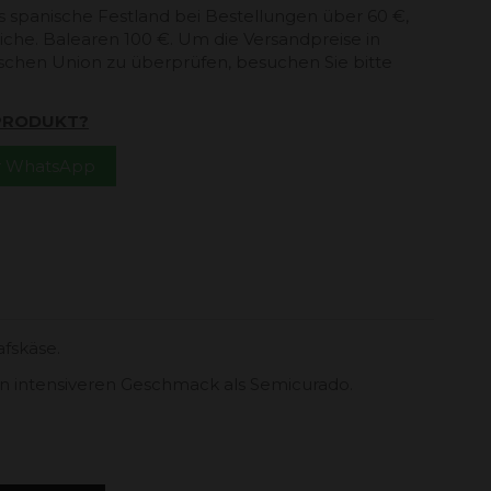
s spanische Festland bei Bestellungen über 60 €,
che. Balearen 100 €. Um die Versandpreise in
schen Union zu überprüfen, besuchen Sie bitte
 PRODUKT?
er WhatsApp
afskäse.
en intensiveren Geschmack als
Semicurado.