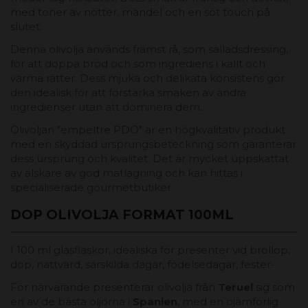
med toner av nötter, mandel och en söt touch på
slutet.
Denna olivolja används främst rå, som salladsdressing,
för att doppa bröd och som ingrediens i kallt och
varma rätter. Dess mjuka och delikata konsistens gör
den idealisk för att förstärka smaken av andra
ingredienser utan att dominera dem.
Olivoljan "empeltre PDO" är en högkvalitativ produkt
med en skyddad ursprungsbeteckning som garanterar
dess ursprung och kvalitet. Det är mycket uppskattat
av älskare av god matlagning och kan hittas i
specialiserade gourmetbutiker.
DOP OLIVOLJA FORMAT 100ML
I 100 ml glasflaskor, idealiska för presenter vid bröllop,
dop, nattvard, särskilda dagar, födelsedagar, fester-
För närvarande presenterar olivolja från
Teruel
sig som
en av de bästa oljorna i
Spanien
, med en ojämförlig