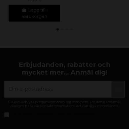
Lägg till i
varukorgen
Erbjudanden, rabatter och
mycket mer... Anmäl dig!
Du kan avbryta prenumerationen när som helst. För detta ändamål,
vänligen hitta vår kontaktinformation i det rättsliga meddelandet.
Jag accepterar
allmänna villkor och sekretesspolicy