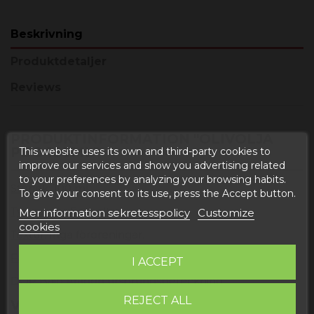
Beskrivning
Produktdetaljer
Reviews
PRODUKTINFORMATION "OLIVOLJA
PDO 100ML"
This website uses its own and third-party cookies to
improve our services and show you advertising related
to your preferences by analyzing your browsing habits.
Storlek
: 100 ml.
To give your consent to its use, press the Accept button.
Typ av oliv
: Empeltre.
Mer information sekretesspolicy
Customize
cookies
Textur
: Inga föroreningar.
Färg
: Vivo.
I ACCEPT
DOP Bajo Aragón ursprungsbeteckning.
REJECT ALL
VAD ÄR PDO OLIVOLJA 100ML?