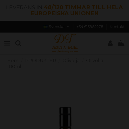
LEVERANS IN
48/120 TIMMAR TILL HELA
EUROPEISKA UNIONEN
Svenska
+34 613982278
Kontakt
0
Hem
PRODUKTER
Olivolja
Olivolja
100ml