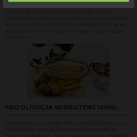
Olivoljan "empeltre DOP-sorten" är en olja som
framställs av olivsorten empeltre, en inhemsk sort från
regionen Aragon i Spanien som kännetecknas av sitt
låga oljeutbyte men med en mycket speciell smak
och arom.
PDO OLIVOLJA KONSISTENS 100ML
Konsistensen på olivoljan "empeltre DOP sort" är slät
och silkeslen, med en flytande konsistens och en
medel-låg viskositet. Dess smak är fruktig och delikat,