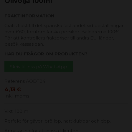
Olivolja 100ml
FRAKTINFORMATION
Gratis frakt till det spanska fastlandet vid beställningar
över €60, förutom färska persikor. Balearerna 100€.
För att kontrollera fraktpriser till andra EU-länder,
besök kassasidan.
HAR DU FRÅGOR OM PRODUKTEN?
Skriv till oss på WhatsApp
Referens
AODT04
4,13 €
Inkl. moms
Vikt: 100 ml
Perfekt för gåvor, bröllop, nattklubbar och dop.
Anpassning för att passa klienten.