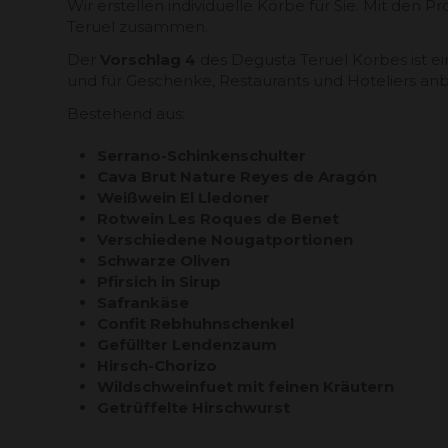
Wir erstellen individuelle Körbe für Sie. Mit den
Teruel zusammen.
Der
Vorschlag 4
des Degusta Teruel Korbes ist e
und für Geschenke, Restaurants und Hoteliers anb
Bestehend aus:
Serrano-Schinkenschulter
Cava Brut Nature Reyes de Aragón
Weißwein El Lledoner
Rotwein Les Roques de Benet
Verschiedene Nougatportionen
Schwarze Oliven
Pfirsich in Sirup
Safrankäse
Confit Rebhuhnschenkel
Gefüllter Lendenzaum
Hirsch-Chorizo ​​
Wildschweinfuet mit feinen Kräutern
Getrüffelte Hirschwurst