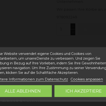
Unternehmen.
Wir passen Ihre Körbe an, wi
978092249
In den 
se Website verwendet eigene Cookies und Cookies von
ttanbietern, um unsereDienste zu verbessern. Und zeigen Sie
bung in Bezug auf Ihre Vorlieben, indem Sie Ihre Gewohnheite
lysieren navigation. Um Ihre Zustimmung zu seiner Verwendung
n
n, klicken Sie auf die Schaltfläche Akzeptieren.
tere Informationen zum Datenschutz
Cookies anpassen
EFONISCH ERFRAGEN
ALLE ABLEHNEN
ICH AKZEPTIERE
b 4 mit 2 Ebenen