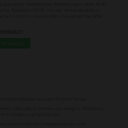
s spanische Festland bei Bestellungen über 60 €,
che. Balearen 100 €. Um die Versandpreise in
schen Union zu überprüfen, besuchen Sie bitte
 PRODUKT?
er WhatsApp
urmetprodukten aus der Provinz Teruel.
nken, Nougat, Früchten von Aragon, Pfirsichen,
hn in Dosen und Würstchen.
iers, Geschenke von Privatpersonen und