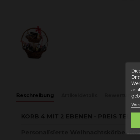
Die
Dri
Wer
ana
Beschreibung
Artikeldetails
Bewertunge
gebe
Wei
KORB 4 MIT 2 EBENEN - PREIS TEL
Personalisierte Weihnachtskörbe. Kor