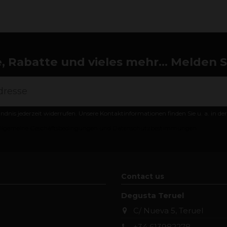
 Rabatte und vieles mehr... Melden Si
ändnis jederzeit widerrufen. Unsere Kontaktinformationen finden Sie u. a. in d
llgemeine Geschäftsbedingungen und Datenschutzbestimmungen
Contact us
Degusta Teruel
C/ Nueva 5, Teruel
+34 613982278