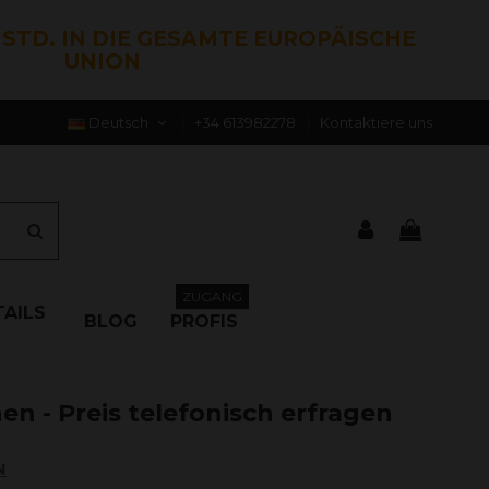
0 STD. IN DIE GESAMTE EUROPÄISCHE
UNION
Deutsch
+34 613982278
Kontaktiere uns
ZUGANG
AILS
BLOG
PROFIS
en - Preis telefonisch erfragen
N