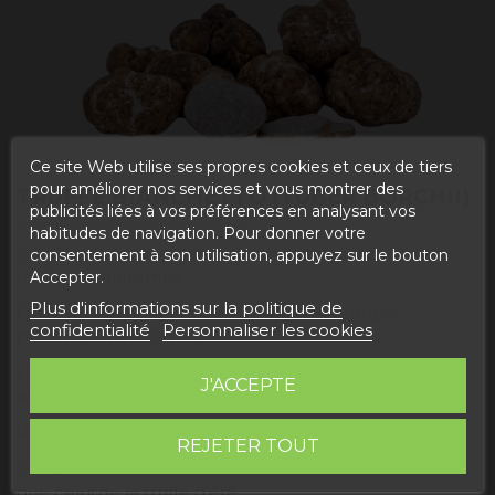
Ce site Web utilise ses propres cookies et ceux de tiers
pour améliorer nos services et vous montrer des
TRUFFE BIANCHETTO (TUBER BORCHII)
publicités liées à vos préférences en analysant vos
habitudes de navigation. Pour donner votre
Cette truffe est également connue sous le nom de
consentement à son utilisation, appuyez sur le bouton
truffe de printemps.
Accepter.
Plus d'informations sur la politique de
On le trouve dans certaines régions d'Europe,
confidentialité
Personnaliser les cookies
principalement en Italie.
La saison de récolte s'étend de janvier à avril, la plus
J'ACCEPTE
abondante étant en mars.
Il a une peau claire, avec une chair blanche ou crème.
REJETER TOUT
Son arôme est fort et typé, il est plus fort et plus épicé
que celui de la truffe d'été.