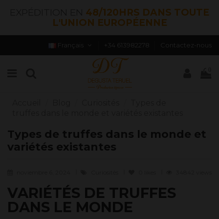
EXPÉDITION EN
48/120HRS DANS TOUTE
L'UNION EUROPÉENNE
Français
+34 613982278
Contactez-nous
0
Accueil
Blog
Curiosités
Types de
truffes dans le monde et variétés existantes
Types de truffes dans le monde et
variétés existantes
noviembre 6, 2024
Curiosités
0
likes
34842 views
VARIÉTÉS DE TRUFFES
DANS LE MONDE