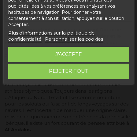
publicités liées à vos préférences en analysant vos
habitudes de navigation. Pour donner votre
ORIGINE
consentement à son utilisation, appuyez sur le bouton
Accepter.
Avec des ingrédients qui accompagnent l'homme
Plus d'informations sur la politique de
depuis des millénaires, comme les
amandes et le
confidentialité
Personnaliser les cookies
miel
, leur caractère non périssable et leur valeur
énergétique, il n'est pas surprenant que la
J'ACCEPTE
combinaison des deux ait pu se produire à plus d'un
moment de l'histoire de l'humanité. Et c'est que des
enregistrements d'une forme primitive de nougat ont
REJETER TOUT
été trouvés dans diverses cultures.
En Grèce, il était utilisé comme nourriture pour les
athlètes olympiques. Toujours dans les régions
d'Afrique du Nord, il était utilisé comme nourriture
pour les soldats qui faisaient de longs voyages sur des
navires. Il est incertain de marquer une origine claire,
mais en ce qui concerne son entrée dans la péninsule
ibérique, il existe un fort courant de pensée attribué à
Al-Andalus
.