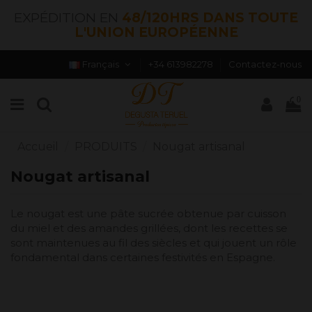
EXPÉDITION EN
48/120HRS DANS TOUTE
L'UNION EUROPÉENNE
Français
+34 613982278
Contactez-nous
0
Accueil
PRODUITS
Nougat artisanal
Nougat artisanal
Le nougat est une pâte sucrée obtenue par cuisson
du miel et des amandes grillées, dont les recettes se
sont maintenues au fil des siècles et qui jouent un rôle
fondamental dans certaines festivités en Espagne.