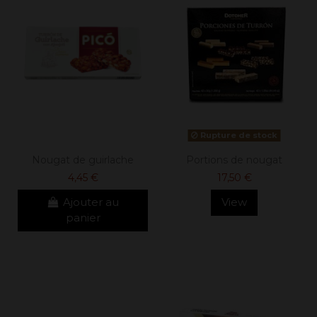
Rupture de stock
Nougat de guirlache
Portions de nougat
4,45 €
17,50 €
Ajouter au
View
panier