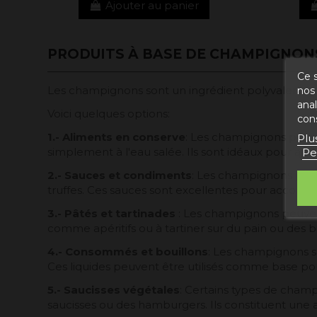
Ajouter au panier
PRODUITS À BASE DE CHAMPIGNON
Ce s
Les champignons sont un ingrédient polyvalent qui
nos 
ana
Voici quelques options:
con
1.- Aliments en conserve
: Les champignons peuve
Plu
simplement à l'eau salée. Ils sont idéaux pour ajout
Pe
2.- Sauces et condiments
: Les champignons peuv
truffes. Ces sauces sont excellentes pour accompagn
3.- Pâtés et tartinades
: Les champignons peuvent 
comme apéritifs ou à tartiner sur du pain ou des bi
4.- Consommés et bouillons
: Les champignons s
Ces liquides peuvent être utilisés comme base pour 
5.- Saucisses végétales
: Certains types de cham
saucisses ou des hamburgers. Ils constituent une a