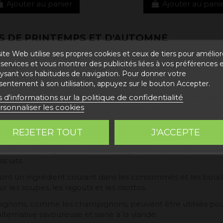
Ajouter au panier
Ajouter au pani
S DE PRINTEMPS ET D'AUTOMNE
ite Web utilise ses propres cookies et ceux de tiers pour amélior
 peut être utilisé dans une grande variété de produits alim
services et vous montrer des publicités liées à vos préférences 
lysant vos habitudes de navigation. Pour donner votre
sentement à son utilisation, appuyez sur le bouton Accepter.
nt être conservés sous forme de conserves ou en bocaux. 
s d'informations sur la politique de confidentialité
er aux salades, pizzas, pâtes et autres plats.
rsonnaliser les cookies
ent être utilisés pour faire des sauces et des condiment
REJETER TOUT
J'ACCEPTE
er les viandes, les pâtes, le riz et les légumes.
être mélangés avec d'autres ingrédients pour faire de délic
scuits.
ont un ingrédient courant dans les consommés et les bouill
les soupes, les ragoûts et les risottos.
pignons, comme les champignons, peuvent être utilisés pou
lternative savoureuse et saine à la viande.