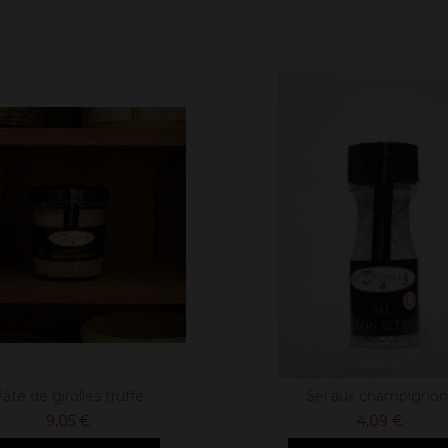
âté de girolles truffé
Sel aux champignon
9,05 €
4,09 €