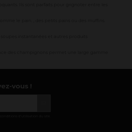
ants. Ils sont parfaits pour grignoter entre les
mme le pain. , des petits pains ou des muffins.
soupes instantanées et autres produits
alence des champignons permet une large gamme
vez-vous !
nditions d'utilisation du site.