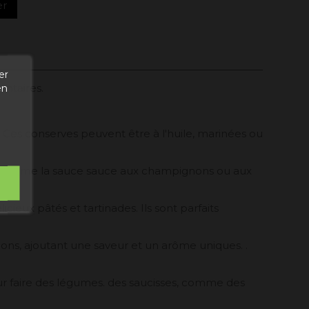
er
er
entaires.
en
Ces conserves peuvent être à l'huile, marinées ou
s, comme la sauce sauce aux champignons ou aux
ieux pâtés et tartinades. Ils sont parfaits
ons, ajoutant une saveur et un arôme uniques. .
r faire des légumes. des saucisses, comme des