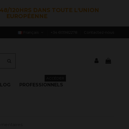
48/120HRS DANS TOUTE L'UNION
EUROPÉENNE
Français
+34 613982278
Contactez-nous
ACCÉDER
BLOG
PROFESSIONNELS
imentaires.