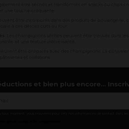
lement être séchés et transformés en snacks ou chips croqu
ner une touche croquante.
uvent être incorporés dans des produits de boulangerie, co
ale à ces délices cuits au four.
és
: Les champignons séchés peuvent être trouvés dans les 
entrée et une texture intéressante.
ui peuvent être préparés avec des champignons. La polyv
âtisseries et collations.
éductions et bien plus encore... Inscri
 tout moment. Vous trouverez pour cela nos informations de contact dans les co
nérales et politique de confidentialité