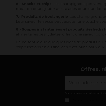
6.- Snacks et chips
: Les champignons peuvent éga
repas ou pour ajouter aux salades pour leur don
7.- Produits de boulangerie
: Les champignons pe
Leur saveur terreuse peut ajouter une touche spéci
8.- Soupes instantanées et produits déshydrat
alimentaires déshydratés, offrant une saveur conc
Ce ne sont là que quelques idées de produits q
d'applications en cuisine, des plats principaux aux p
Offres, r
Vous pouvez vous désinscrire à
J'accepte les
conditions gé