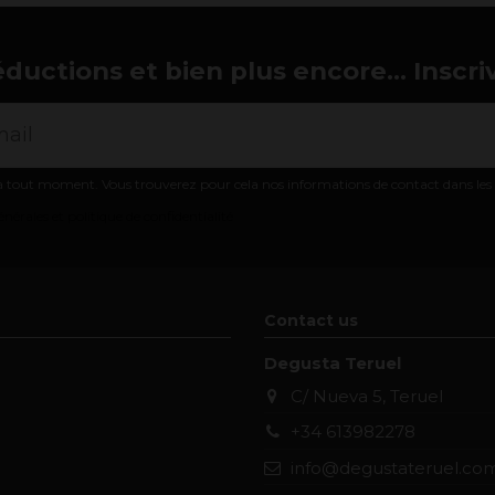
éductions et bien plus encore... Inscri
 tout moment. Vous trouverez pour cela nos informations de contact dans les co
nérales et politique de confidentialité
Contact us
Degusta Teruel
C/ Nueva 5, Teruel
+34 613982278
info@degustateruel.co