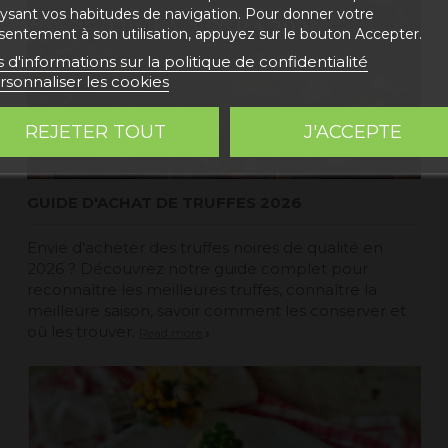
lysant vos habitudes de navigation. Pour donner votre
sentement à son utilisation, appuyez sur le bouton Accepter.
s d'informations sur la politique de confidentialité
rsonnaliser les cookies
REJETER TOUT
J'ACCEPTE
GUIDE D'ACHAT DE TRUFFES 2026
Envie d'acheter des truffes noires de qualité en
2026 ? Découvrez notre guide complet pour
reconnaître les meilleures truffes, connaître la
meilleure saison, savoir comment les conserver et
où les trouver.
Read more