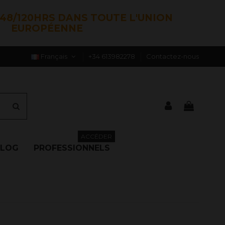
48/120HRS DANS TOUTE L'UNION
EUROPÉENNE
Français
+34 613982278
Contactez-nous
ACCÉDER
BLOG
PROFESSIONNELS