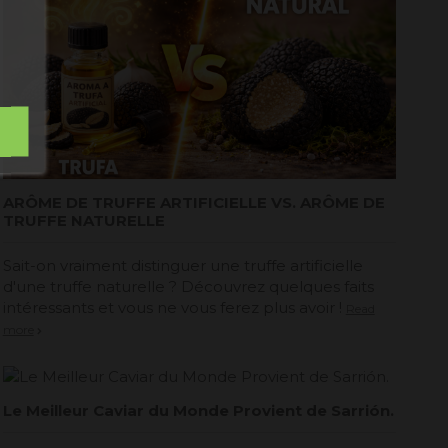
ARÔME DE TRUFFE ARTIFICIELLE VS. ARÔME DE
TRUFFE NATURELLE
Sait-on vraiment distinguer une truffe artificielle
d'une truffe naturelle ? Découvrez quelques faits
intéressants et vous ne vous ferez plus avoir !
Read
more
Le Meilleur Caviar du Monde Provient de Sarrión.