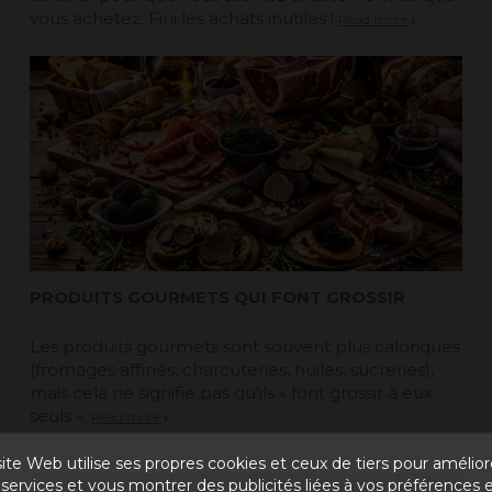
vous achetez. Fini les achats inutiles !
Read more
PRODUITS GOURMETS QUI FONT GROSSIR
Les produits gourmets sont souvent plus caloriques
(fromages affinés, charcuteries, huiles, sucreries),
mais cela ne signifie pas qu'ils « font grossir à eux
seuls ».
Read more
ite Web utilise ses propres cookies et ceux de tiers pour amélior
services et vous montrer des publicités liées à vos préférences 