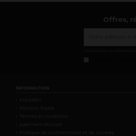
Offres, r
Vous pouvez vous désinscrire à
J'accepte les
conditions gé
INFORMATION
expéditio
Mention légale
Termes et conditions
paiement sécurisé
Politique de confidentialité et de cookies