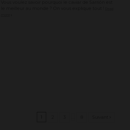
Vous voulez savoir pourquoi le caviar de Sarrión est
le meilleur au monde ? On vous explique tout !
Read
more
1
2
3
…
8
Suivant