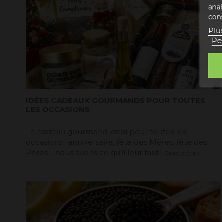
ana
con
Plu
Pe
IDÉES CADEAUX GOURMANDS POUR TOUTES
LES OCCASIONS
Le cadeau gourmand idéal pour toutes les
occasions : anniversaire, fête des Mères, fête des
Pères… nous avons ce qu’il leur faut !
Read more