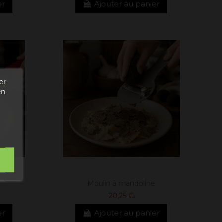
er
Ajouter au panier
er
en
Moulin à mandoline
20,25 €
er
Ajouter au panier