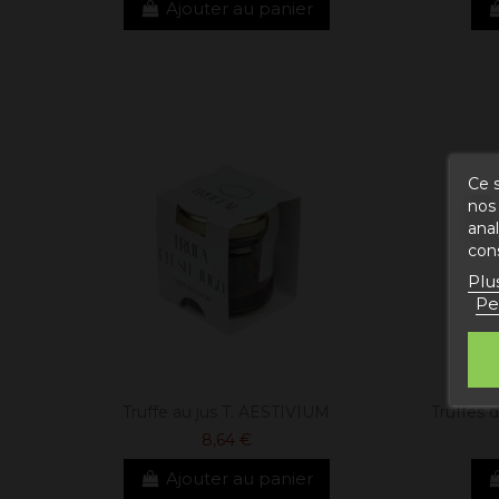
Ajouter au panier
Ce s
nos 
ana
con
Plu
Pe
Truffe au jus T. AESTIVIUM
Truffes d
8,64 €
Ajouter au panier