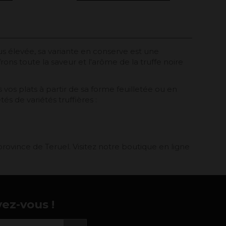
s élevée, sa variante en conserve est une
rons toute la saveur et l'arôme de la truffe noire
os plats à partir de sa forme feuilletée ou en
és de variétés truffières :
ovince de Teruel. Visitez notre boutique en ligne
vez-vous !