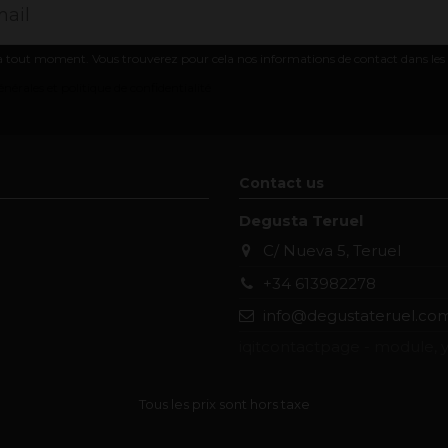
 tout moment. Vous trouverez pour cela nos informations de contact dans les co
nérales et politique de confidentialité
Contact us
Degusta Teruel
C/ Nueva 5, Teruel
+34 613982278
info@degustateruel.co
iqitcontactpage - module, y
Tous les prix sont hors taxe