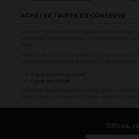
ACHETER TRUFFE EN CONSERVE
Comme la truffe est un produit saisonnier et que
excellente alternative pour un usage culinaire ré
vivace.
Profitez du champignon très apprécié d'une manièr
utilisant la même huile que celle-ci. Nous travaillo
Tuber melanosporum
Tuber aestivium
Conservé dans son jus, avec un goût et un arôme i
et ayez toujours votre truffe noire dans votre ga
Offres, r