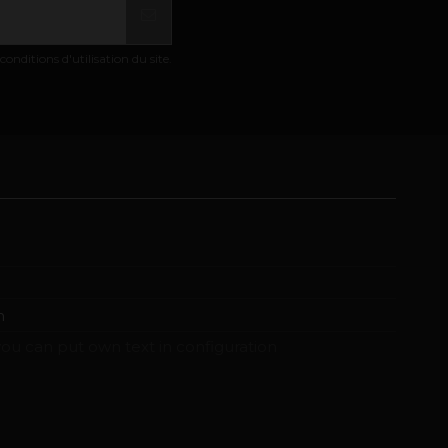
nditions d'utilisation du site.
m
ou can put own text in configuration