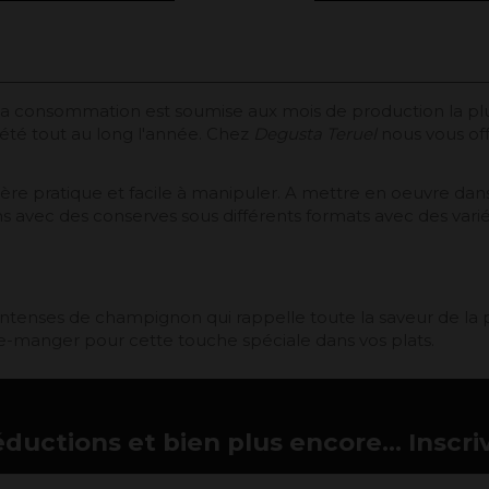
 sa consommation est soumise aux mois de production la plu
pété tout au long l'année. Chez
Degusta Teruel
nous vous off
e pratique et facile à manipuler. A mettre en oeuvre dans v
ns avec des conserves sous différents formats avec des variét
ntenses de champignon qui rappelle toute la saveur de la pr
rde-manger pour cette touche spéciale dans vos plats.
éductions et bien plus encore... Inscri