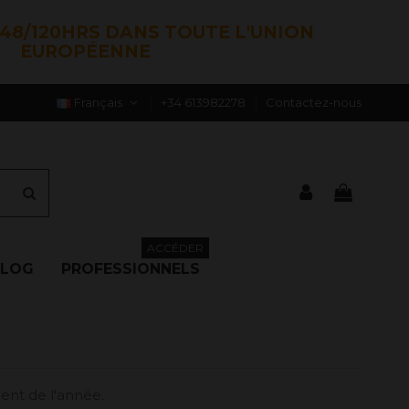
48/120HRS DANS TOUTE L'UNION
EUROPÉENNE
Français
+34 613982278
Contactez-nous
ACCÉDER
BLOG
PROFESSIONNELS
ent de l'année.