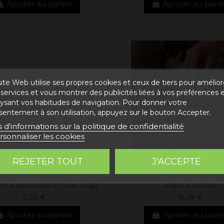
Ajouter au panier
Ajouter au pani
ite Web utilise ses propres cookies et ceux de tiers pour amélior
services et vous montrer des publicités liées à vos préférences 
lysant vos habitudes de navigation. Pour donner votre
sentement à son utilisation, appuyez sur le bouton Accepter.
s d'informations sur la politique de confidentialité
rsonnaliser les cookies
REJETER TOUT
J'ACCEPTE
'été tranchées à l'huile (15gr)
Râpe à truffes
11,36 €
16,49 €
Ajouter au panier
Ajouter au pani