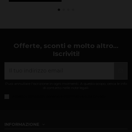
Offerte, sconti e molto altro...
Iscriviti!
Puoi annullare l'iscrizione in ogni momenti. A questo scopo, cerca le info
di contatto nelle note legali.
Accetto i
condizioni generali e informativa sulla privacy
INFORMAZIONE