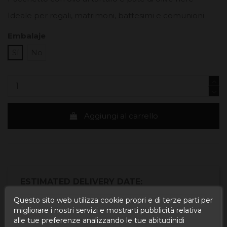
Ideale per regali, matrimoni, battesimi e comunioni
Embalaje
Sí
No
Aggiungi al carrello
ESTIMATED DELIVERY DATE:
Questo sito web utilizza cookie propri e di terze parti per
Buy today
and
migliorare i nostri servizi e mostrarti pubblicità relativa
Correos Express España -
alle tue preferenze analizzando le tue abitudinidi
receive it
Martedì, 11 Agosto, 2026