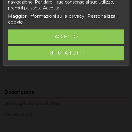
navigazione. Per dare il tuo consenso al suo utilizzo,
Buy today
and
UPS Standard Europa -
premi il pulsante Accetta.
receive it
Venerdì, 14 Agosto, 2026
Maggiori informazioni sulla privacy
Personalizza i
cookie
Buy today
and receive it
Seur Frío -
Lunedì, 10 Agosto, 2026
ACCETTO
Buy today
and
UPS Express EUROPA -
receive it
Mercoledì, 12 Agosto, 2026
RIFIUTA TUTTI
Descrizione
Dettagli del prodotto
Recensioni