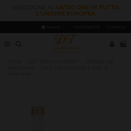
SPEDIZIONE IN
48/120 ORE IN TUTTA
L'UNIONE EUROPEA
Italiano
+34 613982278
Contattaci
0
Home
DETTAGLI GOURMET
Dettagli del
matrimonio
Pack Olio al tartufo e patè di
olive nere