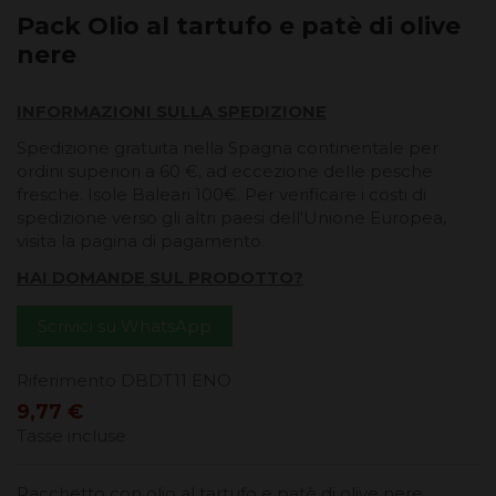
Pack Olio al tartufo e patè di olive
nere
INFORMAZIONI SULLA SPEDIZIONE
Spedizione gratuita nella Spagna continentale per
ordini superiori a 60 €, ad eccezione delle pesche
fresche. Isole Baleari 100€. Per verificare i costi di
spedizione verso gli altri paesi dell'Unione Europea,
visita la pagina di pagamento.
HAI DOMANDE SUL PRODOTTO?
Scrivici su WhatsApp
Riferimento
DBDT11 ENO
9,77 €
Tasse incluse
Pacchetto con olio al tartufo e patè di olive nere