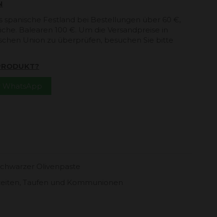
N
s spanische Festland bei Bestellungen über 60 €,
che. Balearen 100 €. Um die Versandpreise in
schen Union zu überprüfen, besuchen Sie bitte
 PRODUKT?
er WhatsApp
schwarzer Olivenpaste
hzeiten, Taufen und Kommunionen