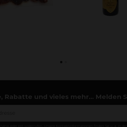
 Rabatte und vieles mehr... Melden Si
ändnis jederzeit widerrufen. Unsere Kontaktinformationen finden Sie u. a. in d