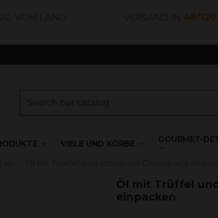
GIG VOM LAND
VERSAND IN
48/12
GOURMET-DET
RODUKTE
VIELE UND KÖRBE
ails
Öl mit Trüffel und schwarzer Olivenpaste einpa
Öl mit Trüffel un
einpacken