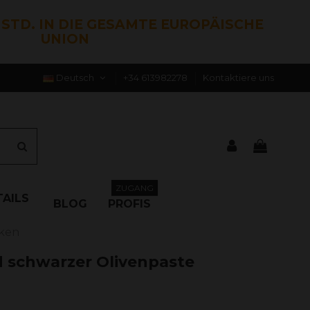
0 STD. IN DIE GESAMTE EUROPÄISCHE
UNION
Deutsch
+34 613982278
Kontaktiere uns
ZUGANG
AILS
BLOG
PROFIS
cken
d schwarzer Olivenpaste