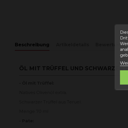
Die
Dri
Wer
Beschreibung
Artikeldetails
Bewertunge
ana
gebe
Wei
ÖL MIT TRÜFFEL UND SCHWARZER 
- Öl mit Trüffel:
Natives Olivenöl extra.
Schwarzer Trüffel aus Teruel.
Menge 70 ml
- Pate: