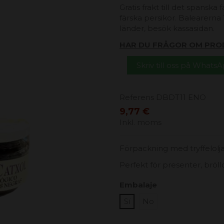
Gratis frakt till det spanska
färska persikor. Balearerna 1
länder, besök kassasidan.
HAR DU FRÅGOR OM PRO
Skriv till oss på Whats
Referens
DBDT11 ENO
9,77 €
Inkl. moms
Förpackning med tryffelolja
Perfekt för presenter, bröl
Embalaje
Sí
No