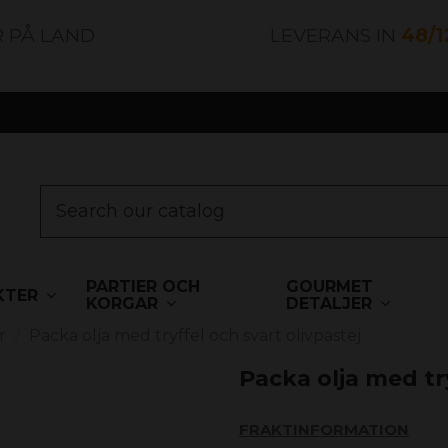
R PÅ LAND
LEVERANS IN
48/
PARTIER OCH
GOURMET
KTER
KORGAR
DETALJER
r
Packa olja med tryffel och svart olivpastej
Packa olja med try
FRAKTINFORMATION