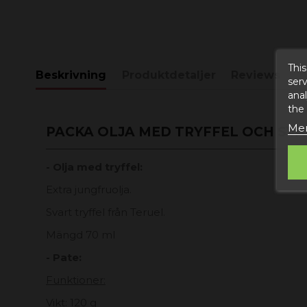
This
Beskrivning
Produktdetaljer
Reviews
serv
anal
the
Mer
PACKA OLJA MED TRYFFEL OCH SVA
- Olja med tryffel:
Extra jungfruolja.
Svart tryffel från Teruel.
Mängd 70 ml
- Pate:
Funktioner:
Vikt: 120 g