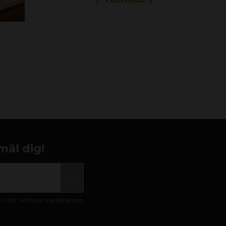
mäl dig!
i det rättsliga meddelandet.