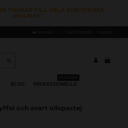
120 TIMMAR TILL HELA EUROPEISKA
UNIONEN
Svenska
+34 613982278
Kontakt
TILLTRÄDE
BLOG
PROFESSIONELLA
ffel och svart olivpastej