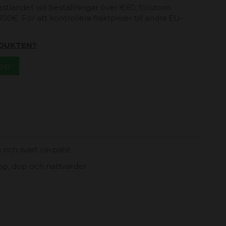
 fastlandet vid beställningar över €60, förutom
00€. För att kontrollera fraktpriser till andra EU-
DUKTEN?
App
 och svart olivpaté
lop, dop och nattvarder