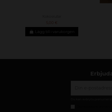
Kokosrullar
5,00 €
Lägg till i varukorgen
Erbjuda
Du kan avbryta prenumeratio
Jag accepterar
allmänna