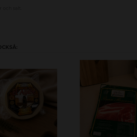
 och salt.
OCKSÅ: