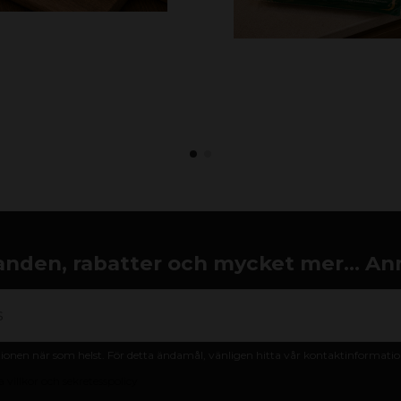
nden, rabatter och mycket mer... An
nen när som helst. För detta ändamål, vänligen hitta vår kontaktinformation 
 villkor och sekretesspolicy