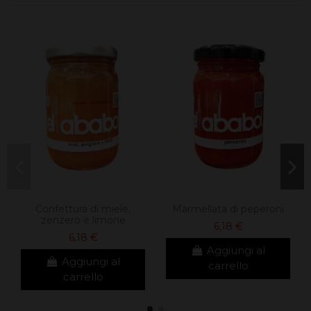
Confettura di miele,
Marmellata di peperoni
zenzero e limone
6,18 €
6,18 €
Aggiungi al
Aggiungi al
carrello
carrello