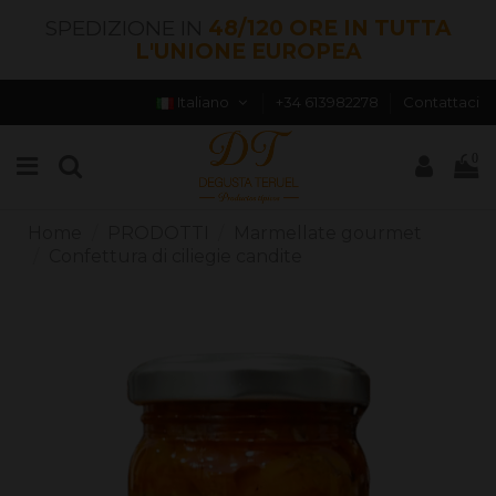
SPEDIZIONE IN
48/120 ORE IN TUTTA
L'UNIONE EUROPEA
Italiano
+34 613982278
Contattaci
0
Home
PRODOTTI
Marmellate gourmet
Confettura di ciliegie candite