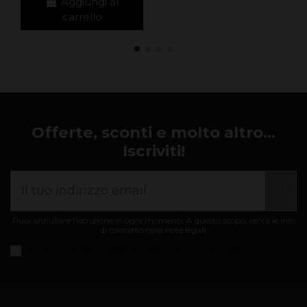
Aggiungi al
carrello
Offerte, sconti e molto altro...
Iscriviti!
Puoi annullare l'iscrizione in ogni momenti. A questo scopo, cerca le info
di contatto nelle note legali.
Accetto i
condizioni generali e informativa sulla privacy