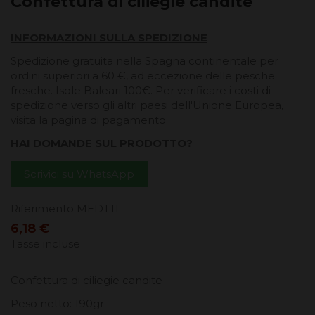
Confettura di ciliegie candite
INFORMAZIONI SULLA SPEDIZIONE
Spedizione gratuita nella Spagna continentale per
ordini superiori a 60 €, ad eccezione delle pesche
fresche. Isole Baleari 100€. Per verificare i costi di
spedizione verso gli altri paesi dell'Unione Europea,
visita la pagina di pagamento.
HAI DOMANDE SUL PRODOTTO?
Scrivici su WhatsApp
Riferimento
MEDT11
6,18 €
Tasse incluse
Confettura di ciliegie candite
Peso netto: 190gr.