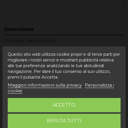
Descrizione
Dettagli del prodotto
Recensioni
Questo sito web utilizza cookie propri e di terze parti per
migliorare i nostri servizi e mostrarti pubblicità relativa
alle tue preferenze analizzando le tue abitudinidi
INFORMAZIONI SUL PRODOTTO
navigazione. Per dare il tuo consenso al suo utilizzo,
"CONFETTURA DI CILIEGIE CANDITE"
premi il pulsante Accetta.
Maggiori informazioni sulla privacy
Personalizza i
Le nostre confetture gourmet sono prodotte
cookie
artigianalmente a Foz, Calanda. Marmellate di ogni
tipo, dai sapori innovativi e decisi.
ACCETTO
La confettura di pomodorini canditi è una delle
confetture più vendute, un mix tra marmellata e
confettura, con un sapore unico che amerai.
RIFIUTA TUTTI