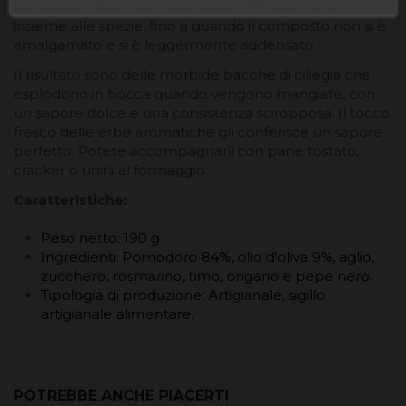
Si prepara cuocendo i pomodorini e l'olio d'oliva
insieme alle spezie, fino a quando il composto non si è
amalgamato e si è leggermente addensato.
Il risultato sono delle morbide bacche di ciliegia che
esplodono in bocca quando vengono mangiate, con
un sapore dolce e una consistenza sciropposa. Il tocco
fresco delle erbe aromatiche gli conferisce un sapore
perfetto. Potete accompagnarli con pane tostato,
cracker o unirli al formaggio.
Caratteristiche:
Peso netto: 190 g
Ingredienti: Pomodoro 84%, olio d'oliva 9%, aglio,
zucchero, rosmarino, timo, origano e pepe nero.
Tipologia di produzione: Artigianale, sigillo
artigianale alimentare.
POTREBBE ANCHE PIACERTI