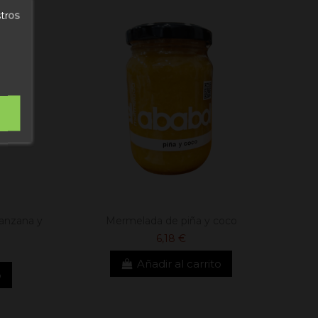
stros
anzana y
Mermelada de piña y coco
6,18 €
Añadir al carrito
o