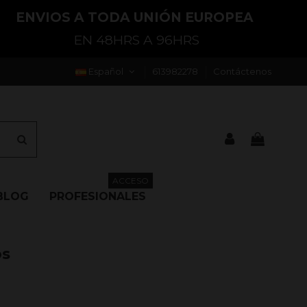
ENVIOS A TODA UNIÓN EUROPEA
EN 48HRS A 96HRS
Español
613982278
Contáctenos
ACCESO
BLOG
PROFESIONALES
os