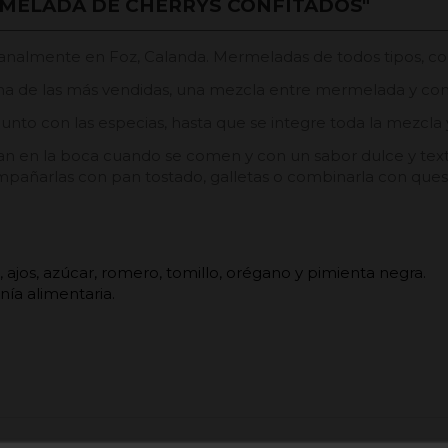
MELADA DE CHERRYS CONFITADOS"
nalmente en Foz, Calanda. Mermeladas de todos tipos, con
a de las más vendidas, una mezcla entre mermelada y cons
 junto con las especias, hasta que se integre toda la mezcl
an en la boca cuando se comen y con un sabor dulce y textu
mpañarlas con pan tostado, galletas o combinarla con ques
 ajos, azúcar, romero, tomillo, orégano y pimienta negra.
anía alimentaria.