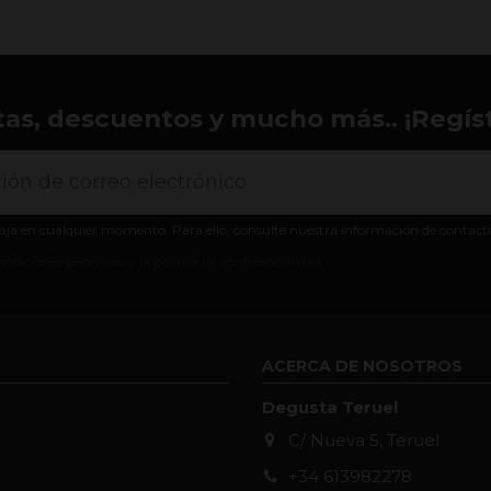
tas, descuentos y mucho más.. ¡Regíst
aja en cualquier momento. Para ello, consulte nuestra información de contacto e
ondiciones generales y la política de confidencialidad
ACERCA DE NOSOTROS
Degusta Teruel
C/ Nueva 5, Teruel
+34 613982278