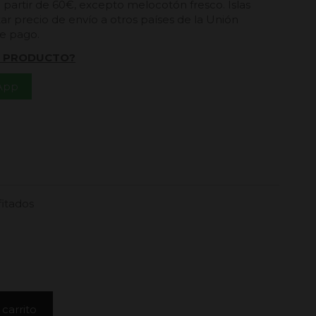
a partir de 60€, excepto melocotón fresco. Islas
ar precio de envío a otros países de la Unión
de pago.
L PRODUCTO?
App
itados
 carrito