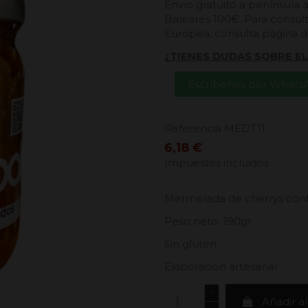
Envío gratuito a península 
Baleares 100€. Para consult
Europea, consulta página 
¿TIENES DUDAS SOBRE E
Escríbenos por Whats
Referencia
MEDT11
6,18 €
Impuestos incluidos
Mermelada de cherrys conf
Peso neto: 190gr.
Sin gluten
Elaboración artesanal
Añadir al