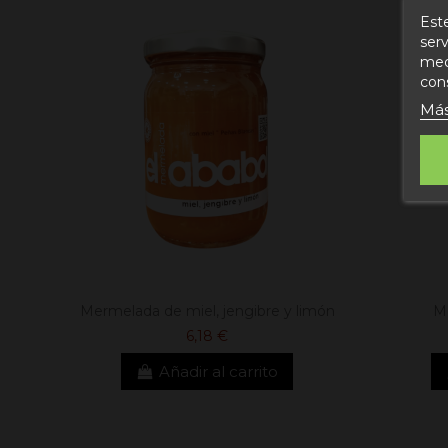
Este
serv
medi
con
Más
Mermelada de miel, jengibre y limón
M
6,18 €
Añadir al carrito