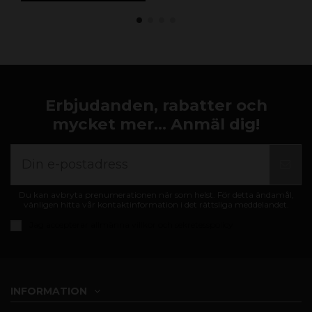
Erbjudanden, rabatter och
mycket mer... Anmäl dig!
Du kan avbryta prenumerationen när som helst. För detta ändamål,
vänligen hitta vår kontaktinformation i det rättsliga meddelandet.
Jag accepterar
allmänna villkor och sekretesspolicy
INFORMATION