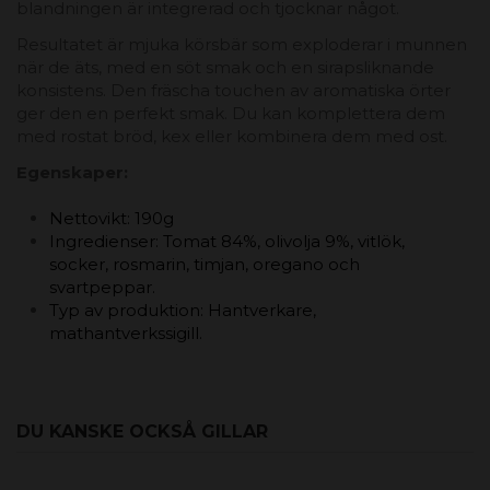
blandningen är integrerad och tjocknar något.
Resultatet är mjuka körsbär som exploderar i munnen
när de äts, med en söt smak och en sirapsliknande
konsistens. Den fräscha touchen av aromatiska örter
ger den en perfekt smak. Du kan komplettera dem
med rostat bröd, kex eller kombinera dem med ost.
Egenskaper:
Nettovikt: 190g
Ingredienser: Tomat 84%, olivolja 9%, vitlök,
socker, rosmarin, timjan, oregano och
svartpeppar.
Typ av produktion: Hantverkare,
mathantverkssigill.
DU KANSKE OCKSÅ GILLAR