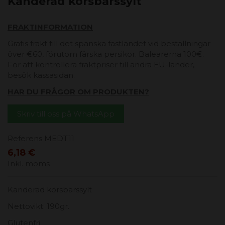
Kanderad körsbärssylt
FRAKTINFORMATION
Gratis frakt till det spanska fastlandet vid beställningar
över €60, förutom färska persikor. Balearerna 100€.
För att kontrollera fraktpriser till andra EU-länder,
besök kassasidan.
HAR DU FRÅGOR OM PRODUKTEN?
Skriv till oss på WhatsApp
Referens
MEDT11
6,18 €
Inkl. moms
Kanderad körsbärssylt
Nettovikt: 190gr.
Glutenfri