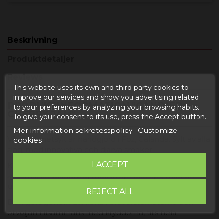
Beskrivning
Produktdetaljer
Reviews
This website uses its own and third-party cookies to
improve our services and show you advertising related
PRODUKTINFORMATION "CANDIED
to your preferences by analyzing your browsing habits.
CHERRY JAM"
To give your consent to its use, press the Accept button.
Mer information sekretesspolicy
Customize
Vår gourmetsylt är handgjord i Foz, Calanda. Sylt av alla
cookies
slag, med innovativa och djärva smaker.
I ACCEPT
Kanderad körsbärstomatsylt är en av de mest sålda
sylterna, en blandning mellan sylt och sylt, med en
unik smak som du kommer att älska.
REJECT ALL
Den görs genom att koka körsbärstomaterna och
olivoljan tillsammans med kryddorna, tills hela