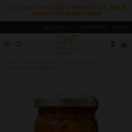
LEVERANS IN
48/120 TIMMAR TILL HELA
EUROPEISKA UNIONEN
Svenska
+34 613982278
Kontakt
0
Hem
PRODUKTER
Gourmet sylt
Kanderad körsbärssylt