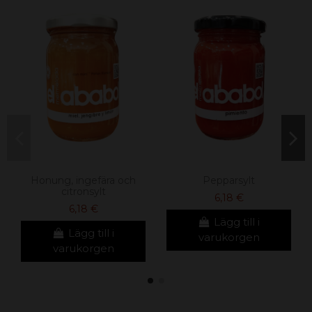
Honung, ingefära och
Pepparsylt
citronsylt
6,18 €
6,18 €
Lägg till i
Lägg till i
varukorgen
varukorgen