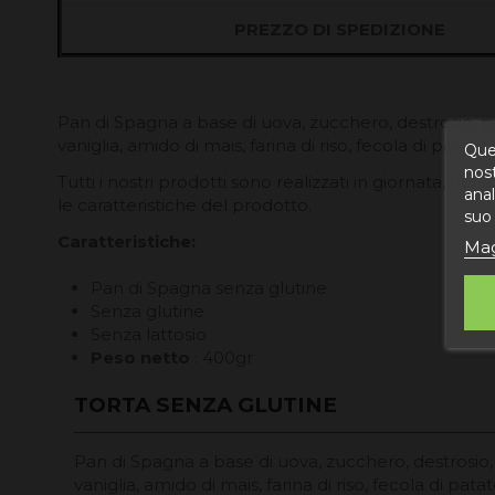
PREZZO DI SPEDIZIONE
Pan di Spagna a base di uova, zucchero, destrosio, pro
vaniglia, amido di mais, farina di riso, fecola di patate
Ques
nost
Tutti i nostri prodotti sono realizzati in giornata, nel 
anal
le caratteristiche del prodotto.
suo 
Caratteristiche:
Mag
Pan di Spagna senza glutine
Senza glutine
Senza lattosio
Peso netto
: 400gr
TORTA SENZA GLUTINE
Pan di Spagna a base di uova, zucchero, destrosio, b
vaniglia, amido di mais, farina di riso, fecola di pa