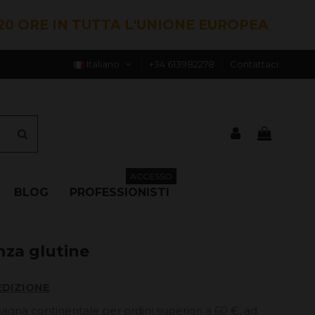
20 ORE IN TUTTA L'UNIONE EUROPEA
Italiano
+34 613982278
Contattaci
ACCESSO
BLOG
PROFESSIONISTI
nza glutine
EDIZIONE
pagna continentale per ordini superiori a 60 €, ad