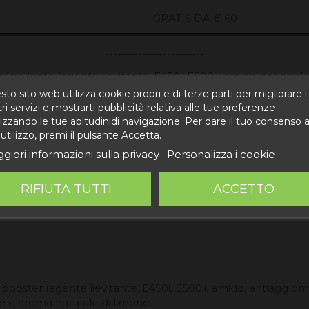
GRATIS DA € 60
------------
------------
pellente (agente lievitante, E450i, E500ii, amido, antiagglom
 e aromi naturali di limone.
to sito web utilizza cookie propri e di terze parti per migliorare i
ri servizi e mostrarti pubblicità relativa alle tue preferenze
laboratorio di Alloza,
Teruel senza glutine
. All'interno delle
izzando le tue abitudinidi navigazione. Per dare il tuo consenso a
utilizzo, premi il pulsante Accetta.
giori informazioni sulla privacy
Personalizza i cookie
RIFIUTA TUTTI
ACCETTO
ooster (agente lievitante, E450i, E500ii, amido, antiagglomera
tate e aroma naturale di limone.