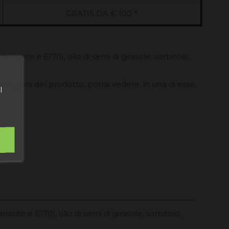
GRATIS DA € 100 *
erante e E170), olio di semi di girasole, sorbitolo,
 immagini del prodotto, potrai vedere, in una di esse,
l
nte e E170), olio di semi di girasole, sorbitolo,