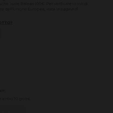
he. Isole Baleari 100€. Per verificare i costi di
esi dell'Unione Europea, visita la pagina di
OTTO?
le.
entro 10 giorni.
al carrello