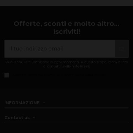
Offerte, sconti e molto altro...
Iscriviti!
Puoi annullare l'iscrizione in ogni momenti. A questo scopo, cerca le info
di contatto nelle note legali.
Accetto i
condizioni generali e informativa sulla privacy
INFORMAZIONE
Contact us