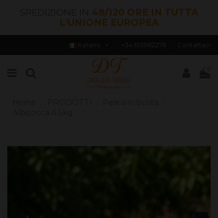
SPEDIZIONE IN
48/120 ORE IN TUTTA
L'UNIONE EUROPEA
Italiano
+34 613982278
Contattaci
0
Home
PRODOTTI
Pesca in busta
Albicocca A 5kg