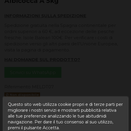
Albicocca A 5kg
INFORMAZIONI SULLA SPEDIZIONE
Spedizione gratuita nella Spagna continentale per
ordini superiori a 60 €, ad eccezione delle pesche
fresche. Isole Baleari 100€. Per verificare i costi di
spedizione verso gli altri paesi dell'Unione Europea,
visita la pagina di pagamento.
HAI DOMANDE SUL PRODOTTO?
Scrivici su WhatsApp
Riferimento
MELDT07
Non disponibile
16,11 €
Questo sito web utilizza cookie propri e di terze parti per
Tasse incluse
migliorare i nostri servizi e mostrarti pubblicità relativa
alle tue preferenze analizzando le tue abitudinidi
navigazione. Per dare il tuo consenso al suo utilizzo,
SCATOLA DA 5 KG DI ALBICOCCHE A
premi il pulsante Accetta.