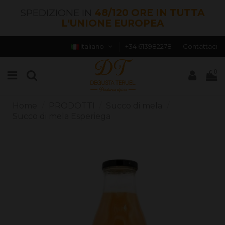
SPEDIZIONE IN
48/120 ORE IN TUTTA
L'UNIONE EUROPEA
Italiano
+34 613982278
Contattaci
0
Home
PRODOTTI
Succo di mela
Succo di mela Esperiega