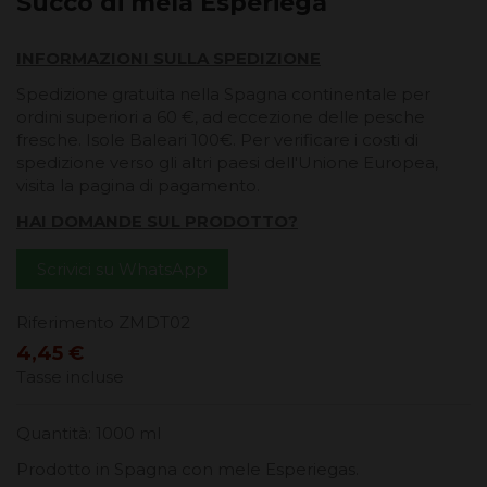
Succo di mela Esperiega
INFORMAZIONI SULLA SPEDIZIONE
Spedizione gratuita nella Spagna continentale per
ordini superiori a 60 €, ad eccezione delle pesche
fresche. Isole Baleari 100€. Per verificare i costi di
spedizione verso gli altri paesi dell'Unione Europea,
visita la pagina di pagamento.
HAI DOMANDE SUL PRODOTTO?
Scrivici su WhatsApp
Riferimento
ZMDT02
4,45 €
Tasse incluse
Quantità: 1000 ml
Prodotto in Spagna con mele Esperiegas.