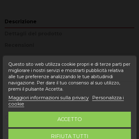
Descrizione
Dettagli del prodotto
Recensioni
Questo sito web utilizza cookie propri e di terze parti per
INFORMAZIONI PRODOTTO "SUCCO DI
migliorare i nostri servizi e mostrarti pubblicità relativa
MELA ESPERIEGA"
alle tue preferenze analizzando le tue abitudinidi
navigazione. Per dare il tuo consenso al suo utilizzo,
premi il pulsante Accetta.
Quantità
: 1000ml.
Maggiori informazioni sulla privacy
Personalizza i
Ingredienti
: Mele Esperiega e acidificante (acido
cookie
citrico).
COS'È IL SUCCO DI MELA ESPERIEGA?
ACCETTO
Il
succo di mela Esperiega
viene prodotto a
Rincón
RIFIUTA TUTTI