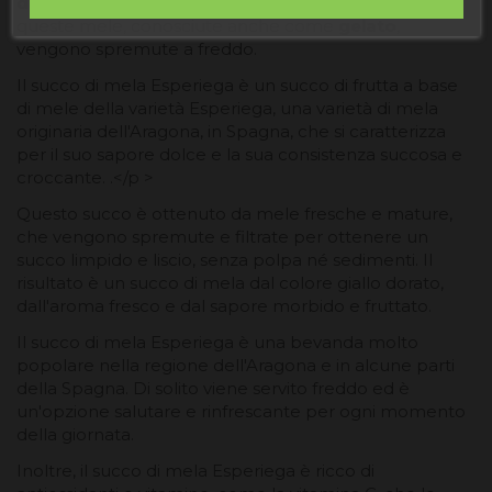
de Ademúz (Valencia)
. Con materie prime di qualità,
queste mele, conosciute anche come
gelato
,
vengono spremute a freddo.
Il succo di mela Esperiega è un succo di frutta a base
di mele della varietà Esperiega, una varietà di mela
originaria dell'Aragona, in Spagna, che si caratterizza
per il suo sapore dolce e la sua consistenza succosa e
croccante. .</p >
Questo succo è ottenuto da mele fresche e mature,
che vengono spremute e filtrate per ottenere un
succo limpido e liscio, senza polpa né sedimenti. Il
risultato è un succo di mela dal colore giallo dorato,
dall'aroma fresco e dal sapore morbido e fruttato.
Il succo di mela Esperiega è una bevanda molto
popolare nella regione dell'Aragona e in alcune parti
della Spagna. Di solito viene servito freddo ed è
un'opzione salutare e rinfrescante per ogni momento
della giornata.
Inoltre, il succo di mela Esperiega è ricco di