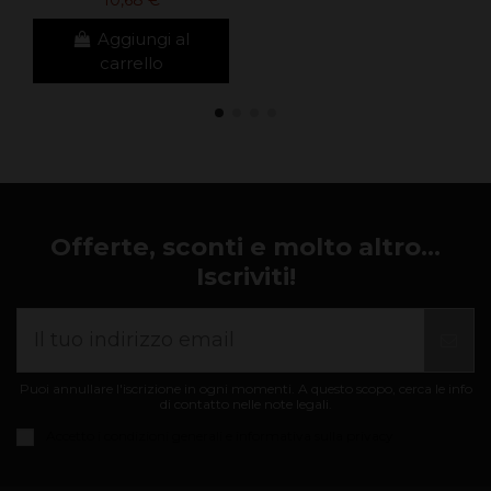
10,68 €
Aggiungi al
carrello
Offerte, sconti e molto altro...
Iscriviti!
Puoi annullare l'iscrizione in ogni momenti. A questo scopo, cerca le info
di contatto nelle note legali.
Accetto i
condizioni generali e informativa sulla privacy