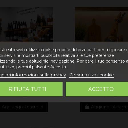
to sito web utilizza cookie propri e di terze parti per migliorare i
ri servizi e mostrarti pubblicità relativa alle tue preferenze
izzando le tue abitudinidi navigazione. Per dare il tuo consenso a
utilizzo, premi il pulsante Accetta.
giori informazioni sulla privacy
Personalizza i cookie
RIFIUTA TUTTI
ACCETTO
osciutto di Teruel DOP
Prosciutto Gran Rese
115,91 €
110,86 €
Aggiungi al carrello
Aggiungi al carre