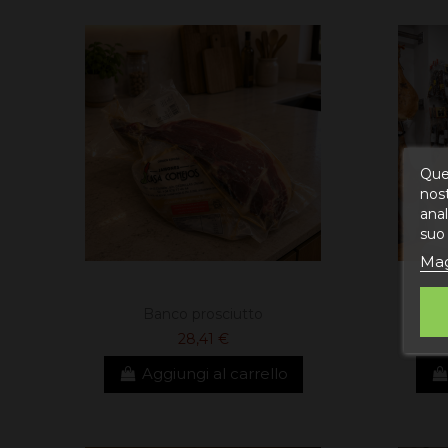
Ques
nost
anal
suo 
Mag
Banco prosciutto
Pr
28,41 €
Aggiungi al carrello