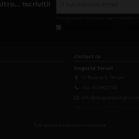
ro... Iscriviti!
Puoi annullare l'iscrizione in ogni momenti. A q
Accetto i
condizioni generali e informativa
Contact us
Degusta Teruel
C/ Nueva 5, Teruel
+34 613982278
info@degustateruel.co
Per qualsiasi domanda, non 
Tutti i prezzi si intendono Iva esclusa