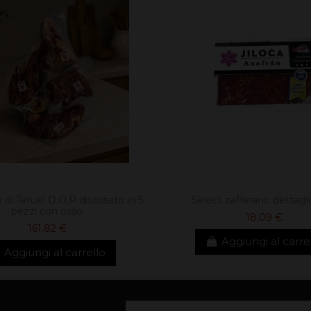
 di Teruel D.O.P disossato in 5
Select zafferano dettagl
pezzi con osso
18,09 €
161,82 €
Aggiungi al carre
Aggiungi al carrello