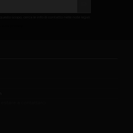
uesto scopo, cerca le info di contatto nelle note legali.
 sulla privacy
m
esitare a contattarci.