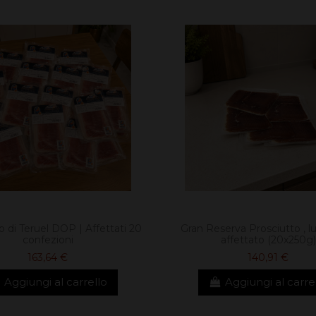
o di Teruel DOP | Affettati 20
Gran Reserva Prosciutto , l
confezioni
affettato (20x250g)
163,64 €
140,91 €
Aggiungi al carrello
Aggiungi al carre