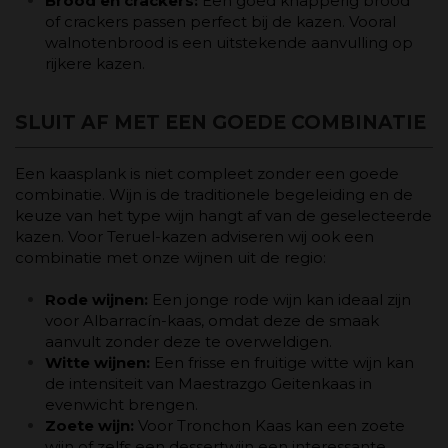
Brood en crackers:
Een goed knapperig brood
of crackers passen perfect bij de kazen. Vooral
walnotenbrood is een uitstekende aanvulling op
rijkere kazen.
SLUIT AF MET EEN GOEDE COMBINATIE
Een kaasplank is niet compleet zonder een goede
combinatie. Wijn is de traditionele begeleiding en de
keuze van het type wijn hangt af van de geselecteerde
kazen. Voor Teruel-kazen adviseren wij ook een
combinatie met onze wijnen uit de regio:
Rode wijnen:
Een jonge rode wijn kan ideaal zijn
voor Albarracín-kaas, omdat deze de smaak
aanvult zonder deze te overweldigen.
Witte wijnen:
Een frisse en fruitige witte wijn kan
de intensiteit van Maestrazgo Geitenkaas in
evenwicht brengen.
Zoete wijn:
Voor Tronchon Kaas kan een zoete
wijn of zelfs een dessertwijn een interessante