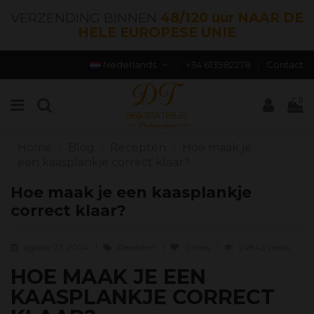
VERZENDING BINNEN
48/120 uur NAAR DE
HELE EUROPESE UNIE
Nederlands
+34 613982278
Contact
0
Home
Blog
Recepten
Hoe maak je
een kaasplankje correct klaar?
Hoe maak je een kaasplankje
correct klaar?
agosto 27, 2024
Recepten
0
likes
24842 views
HOE MAAK JE EEN
KAASPLANKJE CORRECT