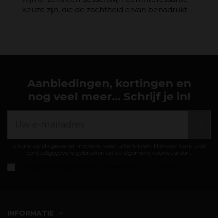
keuze zijn, die de zachtheid ervan benadrukt.
Aanbiedingen, kortingen en
nog veel meer... Schrijf je in!
U kunt op elk gewenst moment weer uitschrijven. Hiervoor kunt u de
contactgegevens gebruiken uit de algemene voorwaarden.
Ik accepteer de
algemene voorwaarden en privacybeleid
INFORMATIE