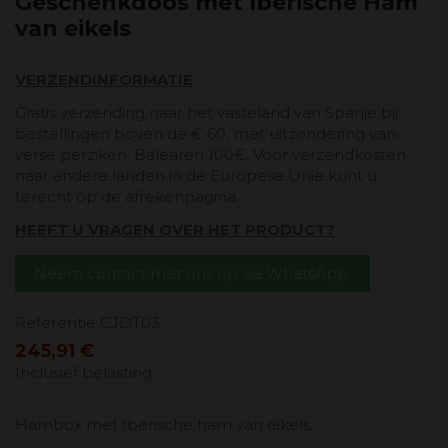
Geschenkdoos met Iberische Ham
van eikels
VERZENDINFORMATIE
Gratis verzending naar het vasteland van Spanje bij
bestellingen boven de € 60, met uitzondering van
verse perziken. Balearen 100€. Voor verzendkosten
naar andere landen in de Europese Unie kunt u
terecht op de afrekenpagina.
HEEFT U VRAGEN OVER HET PRODUCT?
Neem contact met ons op via WhatsApp.
Referentie
CJDT03
245,91 €
Inclusief belasting
Hambox met Iberische ham van eikels.