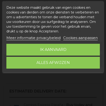
Gewicht: ongeveer 7 - 7,5 kg, 50% Iberisch.
Deze website maakt gebruik van eigen cookies en
Ideaal voor cadeaus voor bedrijven en particulieren.
cookies van derden om onze diensten te verbeteren en
om u advertenties te tonen die verband houden met
Inclusief cadeau of kerstbox (uitsluitend in de
uw voorkeuren door uw surfgedrag te analyseren. Om
kerstperiode).
uw toestemming te geven voor het gebruik ervan,
Kortingen voor bedrijven aangegeven in de
drukt u op de knop Accepteren.
beschrijving.
Meer informatie privacybeleid
Cookies aanpassen
IK AANVAARD
In winkelwagen
ALLES AFWIJZEN
ESTIMATED DELIVERY DATE:
Buy today
and
Correos Express España -