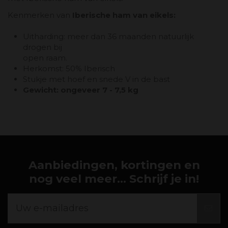
Kenmerken van
Iberische ham van eikels
:
Uitharding: meer dan 36 maanden natuurlijk
drogen bij
open raam.
Herkomst: 50% Iberisch
Stukje met hoef en snede V in de bast
Gewicht: ongeveer 7 - 7,5 kg
Aanbiedingen, kortingen en
nog veel meer... Schrijf je in!