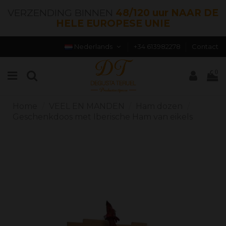
VERZENDING BINNEN
48/120 uur NAAR DE
HELE EUROPESE UNIE
Nederlands
+34 613982278
Contact
0
Home
VEEL EN MANDEN
Ham dozen
Geschenkdoos met Iberische Ham van eikels