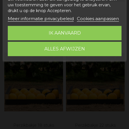
uw toestemming te geven voor het gebruik ervan,
drukt u op de knop Accepteren.
Truffel Aestivum L -70gr
Aestivum M Truffel 40gr
Meer informatie privacybeleid
Cookies aanpassen
37,02 €
25,96 €
IK AANVAARD
In winkelwagen
In winkelwagen
ALLES AFWIJZEN
Perzikbakje 18 stuks
Perzikbakje 22 stuks