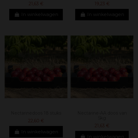
21,63 €
19,23 €
In winkelwagen
In winkelwagen
Nectarinedoos 18 stuks
Nectarine-AA doos van
5kg
22,60 €
21,63 €
In winkelwagen
In winkelwagen