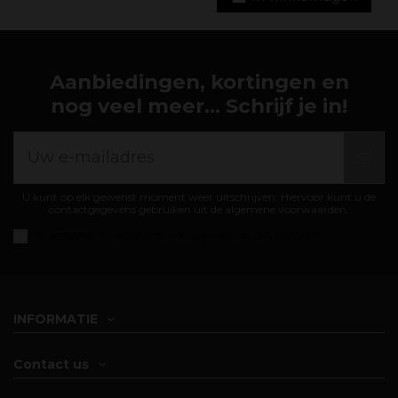
Aanbiedingen, kortingen en
nog veel meer... Schrijf je in!
U kunt op elk gewenst moment weer uitschrijven. Hiervoor kunt u de
contactgegevens gebruiken uit de algemene voorwaarden.
Ik accepteer de
algemene voorwaarden en privacybeleid
INFORMATIE
Contact us