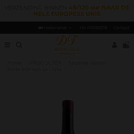
VERZENDING BINNEN
48/120 uur NAAR DE
HELE EUROPESE UNIE
Nederlands
+34 613982278
Contact
0
Home
PRODUCTEN
Spaanse wijnen
Rode wijn van La Clota