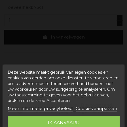
Hoeveelheid: 75cl
In winkelwagen
Deze website maakt gebruik van eigen cookies en
ESTIMATED DELIVERY DATE:
cookies van derden om onze diensten te verbeteren en
om u advertenties te tonen die verband houden met
uw voorkeuren door uw surfgedrag te analyseren. Om
Buy today
and
Correos Express España -
uw toestemming te geven voor het gebruik ervan,
receive it
dinsdag, 11 augustus, 2026
drukt u op de knop Accepteren.
Buy today
and
UPS Standard Europa -
Meer informatie privacybeleid
Cookies aanpassen
receive it
vrijdag, 14 augustus, 2026
IK AANVAARD
Buy today
and
UPS Express EUROPA -