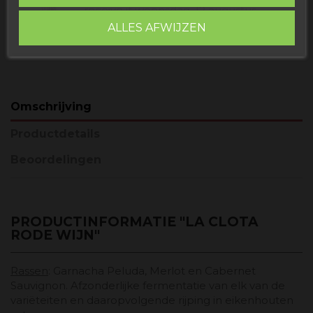
receive it
woensdag, 12 augustus,
2026
ALLES AFWIJZEN
Omschrijving
Productdetails
Beoordelingen
PRODUCTINFORMATIE "LA CLOTA
RODE WIJN"
Rassen
: Garnacha Peluda, Merlot en Cabernet
Sauvignon. Afzonderlijke fermentatie van elk van de
variëteiten en daaropvolgende rijping in eikenhouten