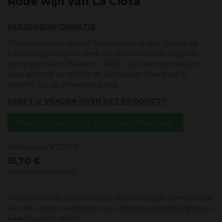
Rode wijn van La Clota
VERZENDINFORMATIE
Gratis verzending naar het vasteland van Spanje bij
bestellingen boven de € 60, met uitzondering van
verse perziken. Balearen 100€. Voor verzendkosten
naar andere landen in de Europese Unie kunt u
terecht op de afrekenpagina.
HEEFT U VRAGEN OVER HET PRODUCT?
Neem contact met ons op via WhatsApp.
Referentie
VTDT19
15,70 €
Inclusief belasting
Peluda Grenache en Merlot. Afzonderlijke fermentatie
van elk van de variëteiten en daaropvolgende rijping in
eikenhouten vaten.