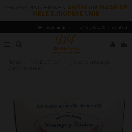
VERZENDING BINNEN
48/120 uur NAAR DE
HELE EUROPESE UNIE
Nederlands
+34 613982278
Contact
0
Home
PRODUCTEN
Typische snoepjes
Chocoladetaart