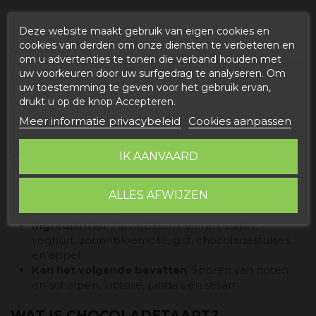
Deze website maakt gebruik van eigen cookies en
cookies van derden om onze diensten te verbeteren en
Omschrijving
om u advertenties te tonen die verband houden met
uw voorkeuren door uw surfgedrag te analyseren. Om
Productdetails
uw toestemming te geven voor het gebruik ervan,
drukt u op de knop Accepteren.
Beoordelingen
Meer informatie privacybeleid
Cookies aanpassen
PRODUCTINFORMATIE
IK AANVAARD
"CHOCOLADEBISCUIT"
ALLES AFWIJZEN
Gewicht
: 380gr.
Ingrediënten
: Tarwebloem, eieren, suiker,
yoghurt, zonnebloemolie, gist, chocoladestukjes
en appel.
Kan het volgende bevatten
: Sporen van noten
en schelpen, lactose, pinda's en sesam.
WAT IS CHOCOLADETAART?