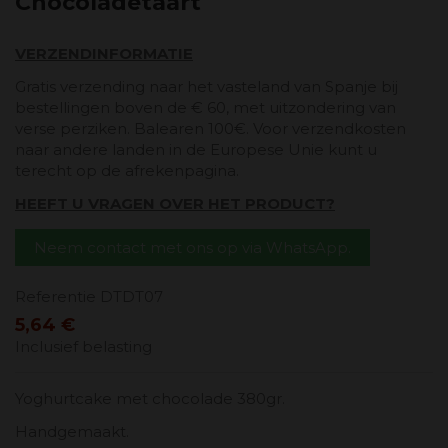
Chocoladetaart
VERZENDINFORMATIE
Gratis verzending naar het vasteland van Spanje bij
bestellingen boven de € 60, met uitzondering van
verse perziken. Balearen 100€. Voor verzendkosten
naar andere landen in de Europese Unie kunt u
terecht op de afrekenpagina.
HEEFT U VRAGEN OVER HET PRODUCT?
Neem contact met ons op via WhatsApp.
Referentie
DTDT07
5,64 €
Inclusief belasting
Yoghurtcake met chocolade 380gr.
Handgemaakt.