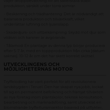
väljer droppbevattning för att säkerställa stabil
produktion, särskilt under torra somrar.
- Beskärning och trädhantering: Det är nödvändigt att
balansera produktion och tillväxtkraft, vilket
underlättar luftning och ljusinsläpp.
- Skadedjurs- och viltbekämpning: Skydd mot djur som
vildsvin och kaniner är avgörande.
- Tålamod: En plantage av denna typ börjar producera
efter 5-7 år, med en toppproduktion från cirka [datum
saknas]. 10-12 år om det har skett korrekt skötsel.
UTVECKLINGENS OCH
MÖJLIGHETERNAS MOTOR
Tryffelodling har varit perfekt för att revolutionera
landsbygden i Teruel. Den har skapat nya jobb, lockat
till sig en permanent befolkning och främjat tillväxten
av nya företag inom plantskolor, teknisk konsultation,
bearbetning och marknadsföring, samt utvecklat en
blomstrande tryffelturismsektor baserad på utflykter,