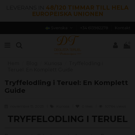
LEVERANS IN
48/120 TIMMAR TILL HELA
EUROPEISKA UNIONEN
Svenska
+34 613982278
Kontakt
0
Hem
Blog
Kuriosa
Tryffelodling i
Teruel: En Komplett Guide
Tryffelodling i Teruel: En Komplett
Guide
noviembre 15, 2025
Kuriosa
0
likes
10764 views
TRYFFELODLING I TERUEL