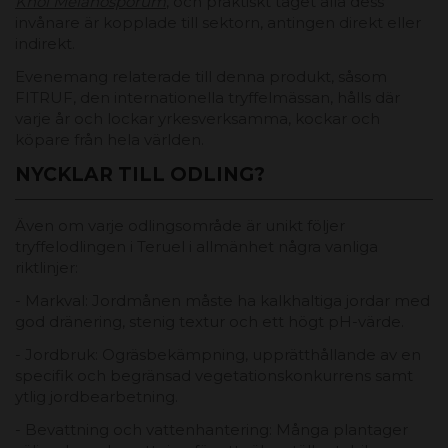
Knöl Melanosporum
, och praktiskt taget alla dess
invånare är kopplade till sektorn, antingen direkt eller
indirekt.
Evenemang relaterade till denna produkt, såsom
FITRUF, den internationella tryffelmässan, hålls där
varje år och lockar yrkesverksamma, kockar och
köpare från hela världen.
NYCKLAR TILL ODLING?
Även om varje odlingsområde är unikt följer
tryffelodlingen i Teruel i allmänhet några vanliga
riktlinjer:
- Markval: Jordmånen måste ha kalkhaltiga jordar med
god dränering, stenig textur och ett högt pH-värde.
- Jordbruk: Ogräsbekämpning, upprätthållande av en
specifik och begränsad vegetationskonkurrens samt
ytlig jordbearbetning.
- Bevattning och vattenhantering: Många plantager