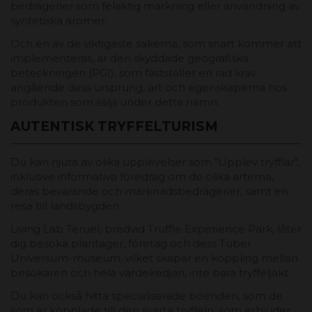
bedrägerier som felaktig märkning eller användning av
syntetiska aromer.
Och en av de viktigaste sakerna, som snart kommer att
implementeras, är den skyddade geografiska
beteckningen (PGI), som fastställer en rad krav
angående dess ursprung, art och egenskaperna hos
produkten som säljs under detta namn.
AUTENTISK TRYFFELTURISM
Du kan njuta av olika upplevelser som "Upplev tryfflar",
inklusive informativa föredrag om de olika arterna,
deras bevarande och marknadsbedrägerier, samt en
resa till landsbygden.
Living Lab Teruel, bredvid Truffle Experience Park, låter
dig besöka plantager, företag och dess Tuber
Universum-museum, vilket skapar en koppling mellan
besökaren och hela värdekedjan, inte bara tryffeljakt.
Du kan också hitta specialiserade boenden, som de
som är kopplade till den svarta tryffeln, som erbjuder