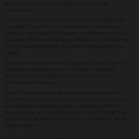
provsmakningar och otroliga gastronomiska
upplevelser.
För alla som funderar på att investera i en plantage
erbjuder Teruel en mycket attraktiv kombination:
perfekta naturliga förhållanden, omfattande teknisk
kunskap, ett redan etablerat nätverk av producenter
och ett starkt regionalt varumärke förknippat med
tryffel.
Den enda nackdelen är att det är en medellång till
långsiktig odlingsprocess som kräver noggrann
planering, kostnadseffektiv konsultation och
professionell ledning.
Så tack vare detta breda utbud av möjligheter är
Teruel mer än bara ett företag; det blir en nytolkning
av territoriet, värdesätter dess intensiva klimat och
magra jordar och förvandlar dem till ett otroligt "svart
guld" som i allt högre grad vinner över haute cuisine-
hjärtan varje år.