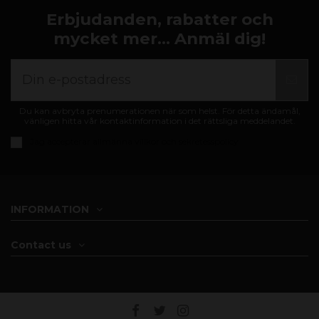
Erbjudanden, rabatter och
mycket mer... Anmäl dig!
Du kan avbryta prenumerationen när som helst. För detta ändamål,
vänligen hitta vår kontaktinformation i det rättsliga meddelandet.
Jag accepterar
allmänna villkor och sekretesspolicy
INFORMATION
Contact us