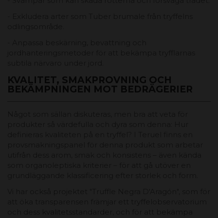
- Svampar som kan skada rötterna och försvaga trädet.
- Exkludera arter som Tuber brumale från tryffelns
odlingsområde.
- Anpassa beskärning, bevattning och
jordhanteringsmetoder för att bekämpa tryfflarnas
subtila närvaro under jord.
KVALITET, SMAKPROVNING OCH
BEKÄMPNINGEN MOT BEDRÄGERIER
Något som sällan diskuteras, men bra att veta för
produkter så värdefulla och dyra som denna: Hur
definieras kvaliteten på en tryffel? I Teruel finns en
provsmakningspanel för denna produkt som arbetar
utifrån dess arom, smak och konsistens – även kända
som organoleptiska kriterier – för att gå utöver en
grundläggande klassificering efter storlek och form.
Vi har också projektet "Truffle Negra D'Aragón", som för
att öka transparensen främjar ett tryffelobservatorium
och dess kvalitetsstandarder, och för att bekämpa