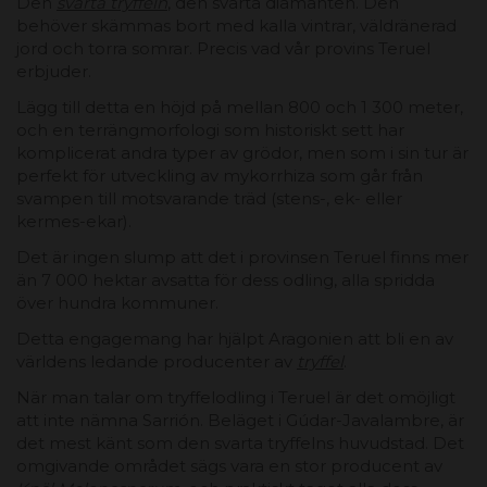
Den
svarta tryffeln
, den svarta diamanten. Den
behöver skämmas bort med kalla vintrar, väldränerad
jord och torra somrar. Precis vad vår provins Teruel
erbjuder.
Lägg till detta en höjd på mellan 800 och 1 300 meter,
och en terrängmorfologi som historiskt sett har
komplicerat andra typer av grödor, men som i sin tur är
perfekt för utveckling av mykorrhiza som går från
svampen till motsvarande träd (stens-, ek- eller
kermes-ekar).
Det är ingen slump att det i provinsen Teruel finns mer
än 7 000 hektar avsatta för dess odling, alla spridda
över hundra kommuner.
Detta engagemang har hjälpt Aragonien att bli en av
världens ledande producenter av
tryffel
.
När man talar om tryffelodling i Teruel är det omöjligt
att inte nämna Sarrión. Beläget i Gúdar-Javalambre, är
det mest känt som den svarta tryffelns huvudstad. Det
omgivande området sägs vara en stor producent av