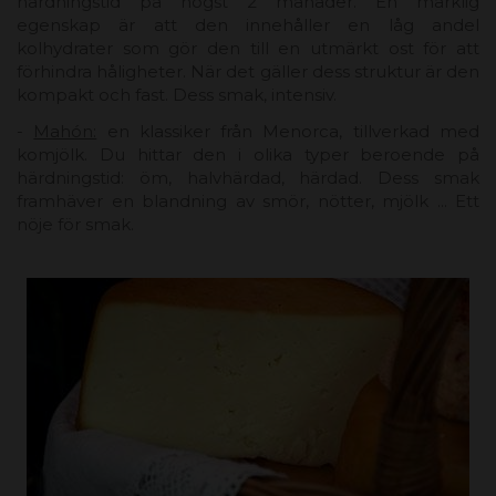
härdningstid på högst 2 månader. En märklig
egenskap är att den innehåller en låg andel
kolhydrater som gör den till en utmärkt ost för att
förhindra håligheter. När det gäller dess struktur är den
kompakt och fast. Dess smak, intensiv.
-
Mahón:
en klassiker från Menorca, tillverkad med
komjölk. Du hittar den i olika typer beroende på
härdningstid: öm, halvhärdad, härdad. Dess smak
framhäver en blandning av smör, nötter, mjölk ... Ett
nöje för smak.