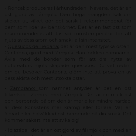
-
Roncal:
produceras i århundraden i Navarra, det är en
ost gjord av fårmjölk. Den höga mängden kalcium
sticker ut, vilket gör det särskilt rekommenderat för
dem som lider av benskörhet. Det är en fast ost som
rekommenderas att tas vid rumstemperatur för att
njuta av dess arom och smak i all sin intensitet.
-
Quesucos de Liébana:
det är den mest typiska osten i
Cantabria, gjord med fårmjölk. Han föddes i hamnarna i
Ávila med de bönder som för att dra nytta av
nötkreaturs mjölk skapade quesucos. Du vet redan,
om du besöker Cantabria, glöm inte att prova en av
dess äldsta och mest utsökta ostar.
-
Zamorano:
som namnet antyder är det en ost
tillverkad i Zamora med fårmjölk. Det är en mjuk ost
och, beroende på om den är mer eller mindre härdad,
är dess konsistens mer krämig eller torrare. Välj en
åldrad eller halvåldrad ost beroende på din smak. Det
kommer säkert inte att svika dig!
-
Idiazábal:
det är en ost gjord av fårmjölk och med en