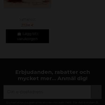
Saffranost
27,88 €
Lägg till i
varukorgen
Erbjudanden, rabatter och
mycket mer... Anmäl dig!
Du kan avbryta prenumerationen när som helst. För detta ändamål,