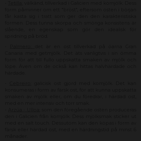
-
Tetilla:
välkänd, tillverkad i Galicien med komjölk. Dess
form påminner om ett "bröst", eftersom osten i början
får kasta sig i tratt som ger den den karakteristiska
formen. Dess tunna skorpa och smöriga konsistens är
slående, en egenskap som gör den idealisk för
spridning på bröd.
-
Palmero:
det är en ost tillverkad på öarna Gran
Canaria med getmjölk. Det äts vanligtvis i sin ömma
form för att till fullo uppskatta smaken av mjölk och
löpe. Även om de också kan hittas halvhärdade och
härdade.
-
Cebreiro:
galicisk ost gjord med komjölk. Det kan
konsumeras i form av färsk ost, för att kunna uppskatta
smaken av mjölk eller, om du föredrar, i härdad ost,
med en mer intensiv och torr smak.
-
Arzúa - Ulloa:
som den föregående osten produceras
den i Galicien från komjölk. Dess mjölksmak sticker ut
med en salt touch. Dessutom kan den köpas i form av
färsk eller härdad ost, med en härdningstid på minst 6
månader.