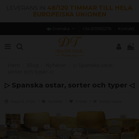
LEVERANS IN
48/120 TIMMAR TILL HELA
EUROPEISKA UNIONEN
Svenska
+34 613982278
Kontakt
0
Hem
Blog
Nyheter
▷ Spanska ostar,
sorter och typer ◁
▷ Spanska ostar, sorter och typer ◁
mayo 5, 2024
Nyheter
0
likes
94454 views