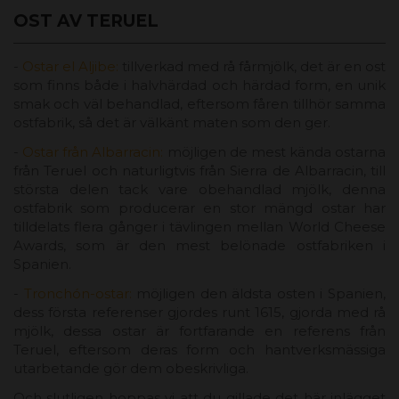
OST AV TERUEL
-
Ostar el Aljibe:
tillverkad med rå fårmjölk, det är en ost
som finns både i halvhärdad och härdad form, en unik
smak och väl behandlad, eftersom fåren tillhör samma
ostfabrik, så det är välkänt maten som den ger.
-
Ostar från Albarracin:
möjligen de mest kända ostarna
från Teruel och naturligtvis från Sierra de Albarracin, till
största delen tack vare obehandlad mjölk, denna
ostfabrik som producerar en stor mängd ostar har
tilldelats flera gånger i tävlingen mellan World Cheese
Awards, som är den mest belönade ostfabriken i
Spanien.
-
Tronchón-ostar:
möjligen den äldsta osten i Spanien,
dess första referenser gjordes runt 1615, gjorda med rå
mjölk, dessa ostar är fortfarande en referens från
Teruel, eftersom deras form och hantverksmässiga
utarbetande gör dem obeskrivliga.
Och slutligen hoppas vi att du gillade det här inlägget