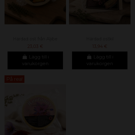
Härdad ost från Aljibe
Härdad ostkil
23,03 €
13,94 €
Lägg till i
Lägg till i
varukorgen
varukorgen
På rea!