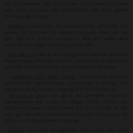
för alla smaker. Det är en stark och kryddig ost som
inte alltid kommer att tillfredsställa alla dina gäster.
Pröva ändå. Förnya!
-
Ibores:
produceras i Extremadura från getmjölk. Det
kräver åtminstone 100 dagars mognad, vilket ger en
fast, slät och smörig konsistens. När det gäller dess
smak är den något kryddig, sur och salt.
-
Flor de Guía:
det är en ost gjord av kanarisk fårmjölk,
karakteristiskt fet eller halvfet. Dess smak är bitter, sur
och salt, med en intensiv och penetrerande arom.
-
Cerdanya och L'Alt Urgell:
pastöriserad komjölk
används för beredningen. Dess smak är smidig och
mycket trevlig, med en krämig och öm konsistens.
-
Murcia al Vino:
ost gjord av getmjölk med en
härdningstid på cirka 45 dagar. Dess namn ges
eftersom barken tvättas med rött vin, och det är det
som ger den den karakteristiska färgen. Smaken är lite
salt, sur och strukturen är krämig.
-
Murcia:
som den föregående osten görs den med