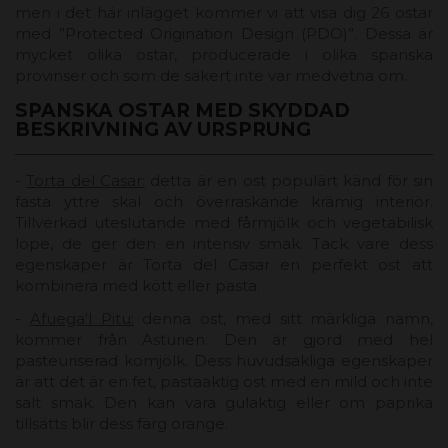
men i det här inlägget kommer vi att visa dig 26 ostar
med ”Protected Origination Design (PDO)”. Dessa är
mycket olika ostar, producerade i olika spanska
provinser och som de säkert inte var medvetna om.
SPANSKA OSTAR MED SKYDDAD
BESKRIVNING AV URSPRUNG
-
Torta del Casar:
detta är en ost populärt känd för sin
fasta yttre skal och överraskande krämig interiör.
Tillverkad uteslutande med fårmjölk och vegetabilisk
löpe, de ger den en intensiv smak. Tack vare dess
egenskaper är Torta del Casar en perfekt ost att
kombinera med kött eller pasta.
-
Afuega'l Pitu:
denna ost, med sitt märkliga namn,
kommer från Asturien. Den är gjord med hel
pasteuriserad komjölk. Dess huvudsakliga egenskaper
är att det är en fet, pastaaktig ost med en mild och inte
salt smak. Den kan vara gulaktig eller om paprika
tillsätts blir dess färg orange.