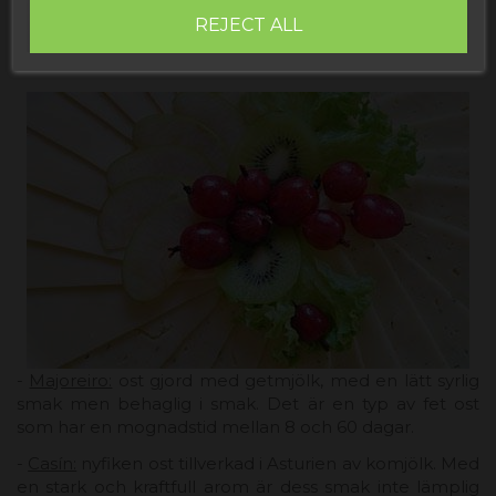
REJECT ALL
-
Majoreiro:
ost gjord med getmjölk, med en lätt syrlig
smak men behaglig i smak. Det är en typ av fet ost
som har en mognadstid mellan 8 och 60 dagar.
-
Casín:
nyfiken ost tillverkad i Asturien av komjölk. Med
en stark och kraftfull arom är dess smak inte lämplig