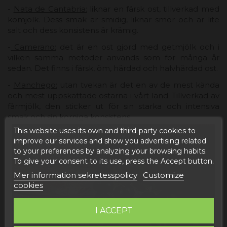
-
Nata de Cantabria:
liknar en färsk ost, tillverkad med
komjölk. Dess smak är smidig, liknar smör och är lite
salt och dess konsistens är krämig.
-
Camerano:
det är en ost gjord med getmjölk och i
vilken samma metoder används som för många år
sedan. Det finns i färsk, öm, härdad och halvhärdad ost.
-
Manchego:
utan tvekan är det en av de mest kända
och mest uppskattade ostarna i vårt land. Tillverkad av
fårmjölk, den sticker ut för sin starka och intensiva
smak och sin korniga konsistens.
This website uses its own and third-party cookies to
improve our services and show you advertising related
to your preferences by analyzing your browsing habits.
To give your consent to its use, press the Accept button.
Mer information sekretesspolicy
Customize
cookies
I ACCEPT