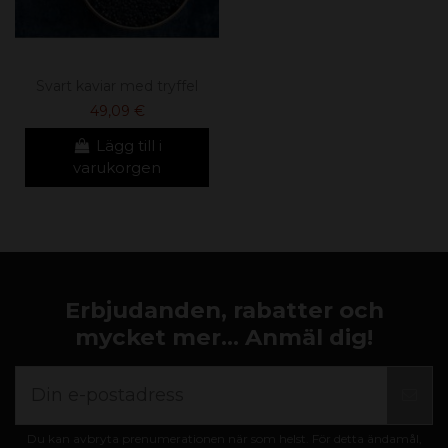
Svart kaviar med tryffel
49,09 €
Lägg till i
varukorgen
Erbjudanden, rabatter och
mycket mer... Anmäl dig!
Du kan avbryta prenumerationen när som helst. För detta ändamål,