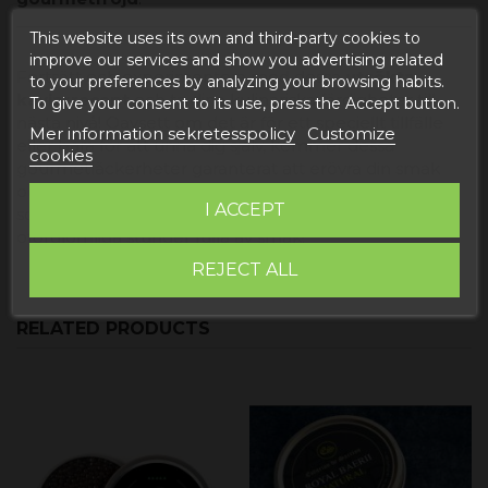
This website uses its own and third-party cookies to
improve our services and show you advertising related
Fortsätt och experimentera med dessa
utsökta
to your preferences by analyzing your browsing habits.
kaviarrecept
och ta dina kulinariska färdigheter till
To give your consent to its use, press the Accept button.
nästa nivå! Oavsett om det är för ett speciellt tillfälle
Mer information sekretesspolicy
Customize
eller bara för att unna dig själv, kommer dessa
cookies
gourmetläckerheter garanterat att erövra din smak
och dina gästers. Låt dig ryckas med av lyxen och
I ACCEPT
sofistikeringen av kaviar i ditt kök och njut av
oförglömliga stunder fulla av smak!
REJECT ALL
RELATED PRODUCTS