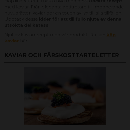
Höj dina rätter till nästa nivå med dessa
läckra recept
med kaviar! Från eleganta aptitretare till imponerande
huvudrätter, kaviar ger en touch av lyx till alla tillfällen.
Upptäck dessa
idéer för att till fullo njuta av denna
utsökta delikatess
!
Njut av kaviarrecept med vår produkt. Du kan
köp
kaviar
här.
KAVIAR OCH FÄRSKOSTTARTELETTER