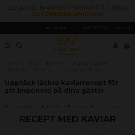
LEVERANS IN
48/120 TIMMAR TILL HELA
EUROPEISKA UNIONEN
Svenska
+34 613982278
Kontakt
0
Hem
Blog
Nyheter
Upptäck läckra
kaviarrecept för att imponera på dina gäster
Upptäck läckra kaviarrecept för
att imponera på dina gäster
mayo 5, 2024
Nyheter
0
likes
34053 views
RECEPT MED KAVIAR