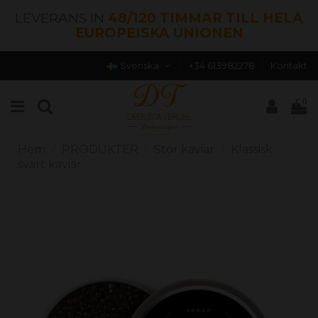
LEVERANS IN
48/120 TIMMAR TILL HELA
EUROPEISKA UNIONEN
Svenska
+34 613982278
Kontakt
0
Hem
PRODUKTER
Stör kaviar
Klassisk
svart kaviar