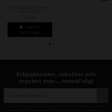
DOP Skinka från Teruel |
Paket 100 gr
3,91 €
Lägg till i
varukorgen
Erbjudanden, rabatter och
mycket mer... Anmäl dig!
Du kan avbryta prenumerationen när som helst. För detta ändamål,
vänligen hitta vår kontaktinformation i det rättsliga meddelandet.