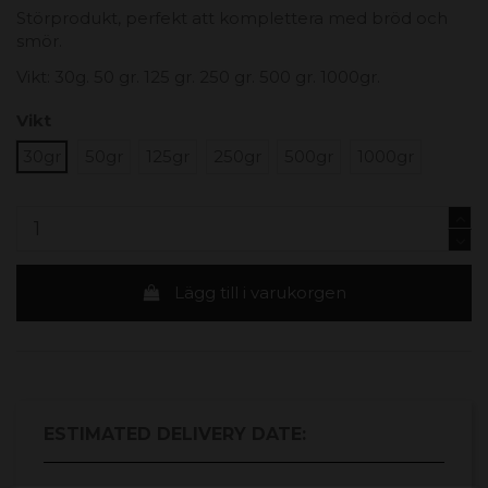
Störprodukt, perfekt att komplettera med bröd och
smör.
Vikt: 30g. 50 gr. 125 gr. 250 gr. 500 gr. 1000gr.
Vikt
30gr
50gr
125gr
250gr
500gr
1000gr
Lägg till i varukorgen
ESTIMATED DELIVERY DATE: