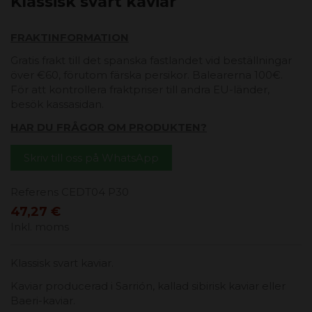
Klassisk svart kaviar
FRAKTINFORMATION
Gratis frakt till det spanska fastlandet vid beställningar
över €60, förutom färska persikor. Balearerna 100€.
För att kontrollera fraktpriser till andra EU-länder,
besök kassasidan.
HAR DU FRÅGOR OM PRODUKTEN?
Skriv till oss på WhatsApp
Referens
CEDT04 P30
47,27 €
Inkl. moms
Klassisk svart kaviar.
Kaviar producerad i Sarrión, kallad sibirisk kaviar eller
Baeri-kaviar.