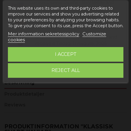
Buy today
and
Correos Express España -
This website uses its own and third-party cookies to
receive it
Måndag, 10 Augusti, 2026
improve our services and show you advertising related
Buy today
and receive it
Seur Frío -
to your preferences by analyzing your browsing habits.
Lördag, 8 Augusti, 2026
To give your consent to its use, press the Accept button.
Mer information sekretesspolicy
Customize
Buy today
and
UPS Express EUROPA -
cookies
receive it
Tisdag, 11 Augusti, 2026
I ACCEPT
REJECT ALL
Beskrivning
Produktdetaljer
Reviews
PRODUKTINFORMATION "KLASSISK