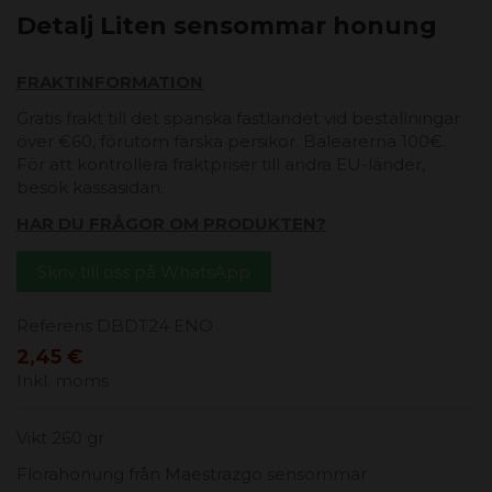
Detalj Liten sensommar honung
FRAKTINFORMATION
Gratis frakt till det spanska fastlandet vid beställningar
över €60, förutom färska persikor. Balearerna 100€.
För att kontrollera fraktpriser till andra EU-länder,
besök kassasidan.
HAR DU FRÅGOR OM PRODUKTEN?
Skriv till oss på WhatsApp
Referens
DBDT24 ENO
2,45 €
Inkl. moms
Vikt 260 gr
Florahonung från Maestrazgo sensommar