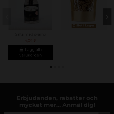
Slut i Lager
Salta med svamp
4,09 €
Lägg till i
varukorgen
Erbjudanden, rabatter och
mycket mer... Anmäl dig!