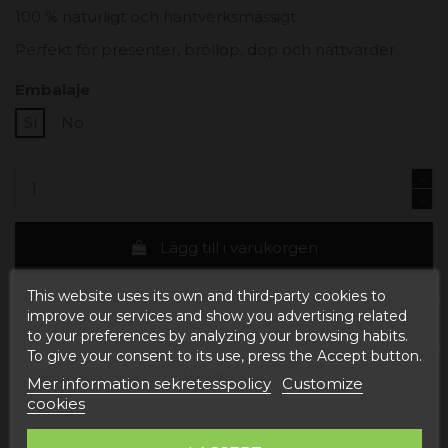
100 % naturligt och hantverksmässigt
Perfekt för presenter, bröllop, dop och nattvarder
Embalaje
Sí
No
Lägg till i varukorgen
This website uses its own and third-party cookies to
improve our services and show you advertising related
to your preferences by analyzing your browsing habits.
To give your consent to its use, press the Accept button.
ESTIMATED DELIVERY DATE:
Mer information sekretesspolicy
Customize
cookies
Buy today
and
Correos Express España -