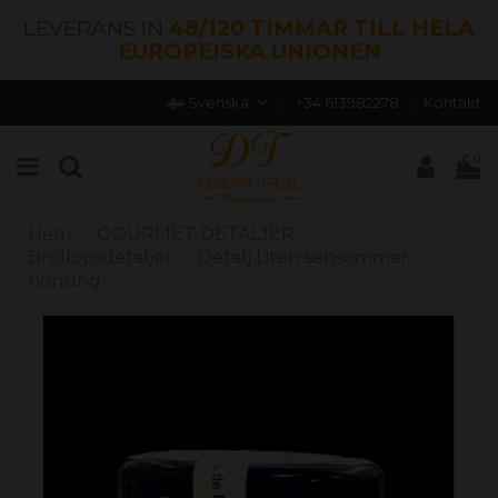
LEVERANS IN
48/120 TIMMAR TILL HELA
EUROPEISKA UNIONEN
Svenska
+34 613982278
Kontakt
0
Hem
GOURMET DETALJER
Bröllopsdetaljer
Detalj Liten sensommar
honung